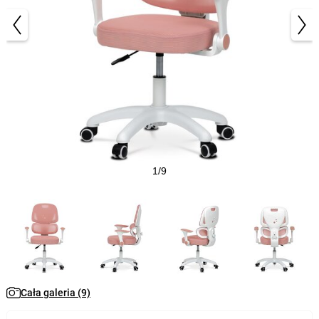
1/9
Cała galeria (9)