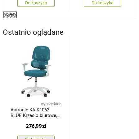
Do koszyka
Do koszyka
Next
Ostatnio oglądane
wyprzedano
Autronic KA-K1063
BLUE Krzesło biurowe,
niebieskie
276,99
zł