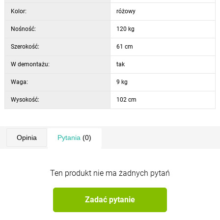
siedzisko pozwala na optymalne dostosowanie wysokości siedzenia
Kolor:
różowy
do potrzeb dziecka.
Nośność:
120 kg
Wymiary:
Szerokość:
61 cm
Szerokość siedziska
43 cm
W demontażu:
Głębokość siedziska
43 cm
tak
Wysokość siedziska
43 cm
Waga:
9 kg
Regulowana wysokość
92–102 cm
Wysokość:
Regulowana wysokość siedziska
102 cm
43-52,5 cm
Średnica krzyżaka
59 cm
Wysokość podłokietników
67 cm
Szerokość podłokietników
7 cm
Opinia
Pytania
(0)
Ten produkt nie ma żadnych pytań
Zadać pytanie