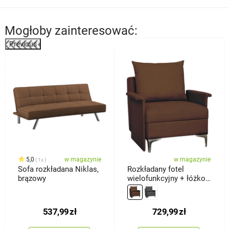
Mogłoby zainteresować:
Previous
%
5,0
w magazynie
w magazynie
1x
Sofa rozkładana Niklas,
Rozkładany fotel
brązowy
wielofunkcyjny + łóżko
Baron, brązowy
537,99
zł
729,99
zł