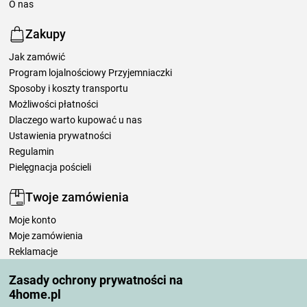
O nas
Zakupy
Jak zamówić
Program lojalnościowy Przyjemniaczki
Sposoby i koszty transportu
Możliwości płatności
Dlaczego warto kupować u nas
Ustawienia prywatności
Regulamin
Pielęgnacja pościeli
Twoje zamówienia
Moje konto
Moje zamówienia
Reklamacje
Odstąpienie od umowy
Zasady ochrony prywatności na
Zasady przetwarzania recenzji
4home.pl