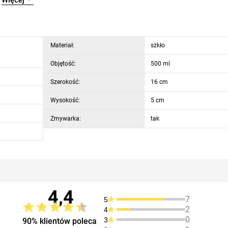
Więcej
Materiał:
szkło
Objętość:
500 ml
Szerokość:
16 cm
Wysokość:
5 cm
Zmywarka:
tak
4,4
7
5
2
4
0
3
90% klientów poleca