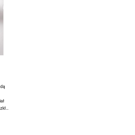
żdą
iał
Szkło
i.