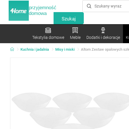
przyjemność
domowa
Tekstylia domowe
Meble
Dodatki i dekoracje
K
Kuchnia i jadalnia
Misy i miski
Altom Zestaw opalowych szkl