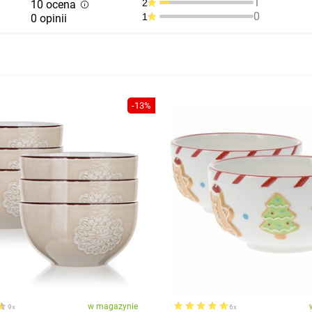
1
2
10 ocena
0
1
0 opinii
-13%
w magazynie
9x
6x