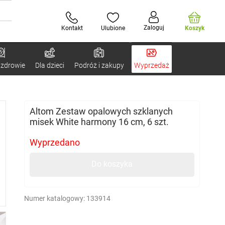
Zaloguj
Kontakt
Ulubione
Koszyk
 zdrowie
Dla dzieci
Podróż i zakupy
Wyprzedaż
Altom Zestaw opalowych szklanych
misek White harmony 16 cm, 6 szt.
Wyprzedano
Do koszyka
Numer katalogowy:
133914