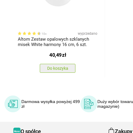
wyprzedano
10x
Altom Zestaw opalowych szklanych
misek White harmony 16 cm, 6 szt.
40,49
zł
Do koszyka
Darmowa wysyłka powyżej 499
Duży wybór towaru
zł
magazynie)
O spółce
Zakupy