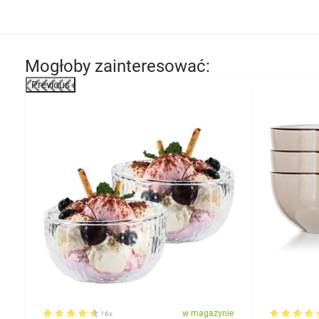
Mogłoby zainteresować:
Previous
-6%
ie
w magazynie
16x