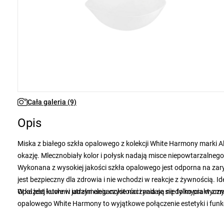
Cała galeria (9)
Opis
Miska z białego szkła opalowego z kolekcji White Harmony marki A
okazję. Mlecznobiały kolor i połysk nadają misce niepowtarzalnego
Wykonana z wysokiej jakości szkła opalowego jest odporna na za
jest bezpieczny dla zdrowia i nie wchodzi w reakcje z żywnością. I
Opal jest łatwe w utrzymaniu czystości i nadaje się do mycia w zm
W każdej kuchni i jadalni eleganckie naczynia są nie tylko praktyc
opalowego White Harmony to wyjątkowe połączenie estetyki i funkcj
opalowe charakteryzuje się wyjątkowym połyskiem i delikatnym, m