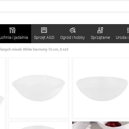
uchnia i jadalnia
Sprzęt AGD
Ogród i hobby
Sprzątanie
Uroda i
anych misek White harmony 16 cm, 6 szt.