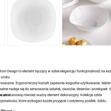
ltom Design to element łączący w sobie elegancję i funkcjonalność na ka
 uroku.
rysowania. Ergonomiczny kształt zapewnia wygodne użytkowanie. Mater
dealnie nadaje się do serwowania sałatek, owoców, deserów i przekąsek. 
ywarce.
zne, ale stanowią również ważny element dekoracyjny. Kolekcja szkła
onalności, które wzbogaci każde przyjęcie i codzienny posiłek. Szkło
lecznobiałym kolorem, który nadaje mu ponadczasowego uroku i elegancj