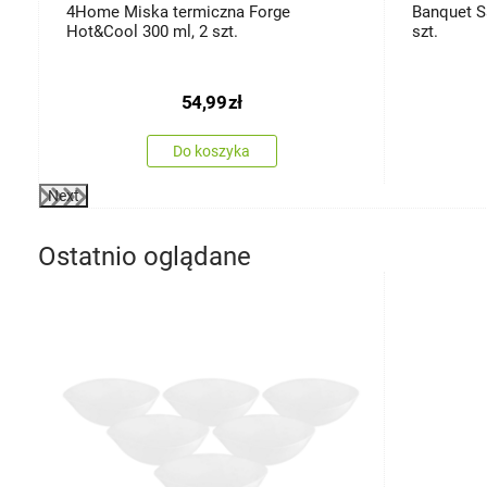
4Home Miska termiczna Forge
Banquet S
Hot&Cool 300 ml, 2 szt.
szt.
54,99
zł
Do koszyka
Next
Ostatnio oglądane