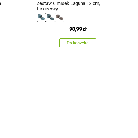
h
Zestaw 6 misek Laguna 12 cm,
Z
turkusowy
1
98,99
zł
Do koszyka