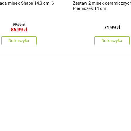
ada misek Shape 14,3 cm, 6
Zestaw 2 misek ceramicznyc
Pierniczek 14 cm
99,99 zł
71,99
zł
86,99
zł
Do koszyka
Do koszyka