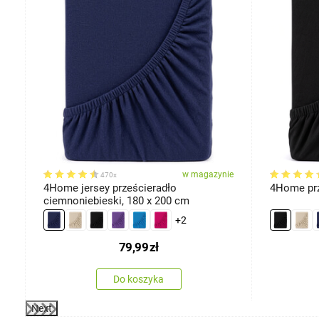
iarów
ie
w magazynie
470x
4Home jersey prześcieradło
4Home prz
ciemnoniebieski, 180 x 200 cm
+2
79,99
zł
Do koszyka
Next