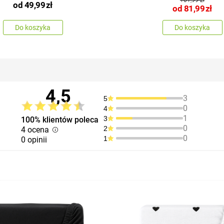
od
49,99
zł
od
81,99
zł
Do koszyka
Do koszyka
4,5
3
5
0
4
1
3
100% klientów poleca
0
2
4 ocena
0
1
0 opinii