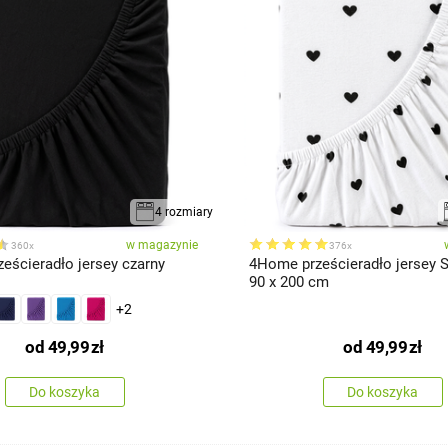
4 rozmiary
w magazynie
360x
376x
eścieradło jersey czarny
4Home prześcieradło jersey 
90 x 200 cm
+2
od
49,99
zł
od
49,99
zł
Do koszyka
Do koszyka