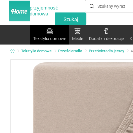
przyjemność
domowa
Tekstylia domowe
Meble
Dodatki i dekoracje
K
Tekstylia domowe
Prześcieradła
Prześcieradła jersey
4