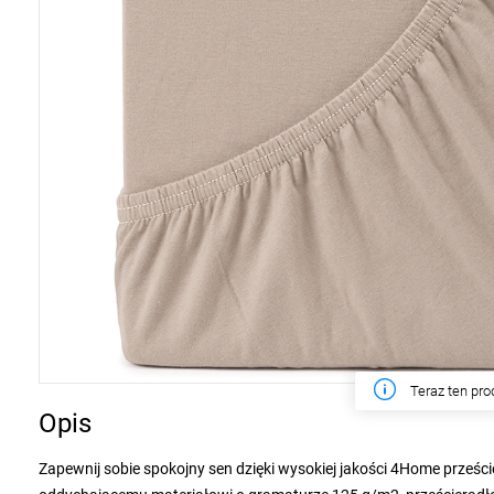
W tym tygodn
Opis
Zapewnij sobie spokojny sen dzięki wysokiej jakości 4Home prześci