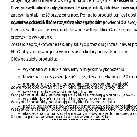
oddychającemu materiałowi o gramaturze 125 g/m2, prześcieradło 
Prześcieradło doskonale zachowuje swój kształt, nie marszczy się 
Praktyczny narożnik o głębokości 27 cm umożliwia łatwe i pewn
zapewnia stabilność przez całą noc. Ponadto produkt ten jest dos
odważne odcienie, które rozjaśnią każdą sypialnię.
Wybierz spośród kilku rozmiarów, aby znaleźć odpowiedni dla swo
Prześcieradło zostało wyprodukowane w Republice Czeskiej pod n
precyzyjne wykonanie.
Zostało zaprojektowane tak, aby służyć przez długi czas, nawet p
60°C, aby zachować jego właściwości i kolory przez długi czas.
Główne zalety produktu:
wykonano w 100% z bawełny o miękkim wykończeniu
bawełna z najwyższej jakości przędzy amerykańskiej 30 s o
gramatura 125 g/m² zapewniająca doskonałą trwałość
Zawartość opakowania: 1x 4Home prześcieradło jersey Ideal
czeska produkcja pod marką 4Home
Wszystkie produkty posiadają certyfikat czeskiej gwarancji jakości
wysokiej jakości materiał i precyzyjne wykonanie
Wszystkie produkty posiadają certyfikat clevercare.info.
nadaje się również do wyższych materacy dzięki narożnikow
Wszystkie materiały i produkty posiadają certyfikat Öko-Tex Stand
elastyczna guma wszyta na całym obwodzie do mocnego 
Dzianina jest odpowiednia dla dzieci w wieku do 3 lat.
guma posiada CERTYFIKAT BUREAU VERITAS
łatwa konserwacja poprzez pranie w temperaturze 60°C
nadaje się do suszenia w suszarce bębnowej na delikatnym