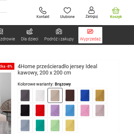
Zaloguj
Kontakt
Ulubione
Koszyk
 zdrowie
Dla dzieci
Podróż i zakupy
Wyprzedaż
4Home prześcieradło jersey Ideal
żka -8%
kawowy, 200 x 200 cm
Kolorowe warianty:
Brązowy