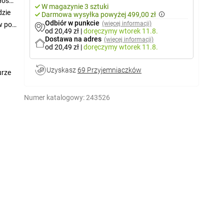
łość.
W magazynie 3 sztuki
dzie
Darmowa wysyłka powyżej 499,00 zł
Odbiór w punkcie
(więcej informacji)
w po
od 20,49 zł
|
doręczymy
wtorek 11.8.
Dostawa na adres
(więcej informacji)
od 20,49 zł
|
doręczymy
wtorek 11.8.
Uzyskasz
69 Przyjemniaczków
urze
Numer katalogowy:
243526