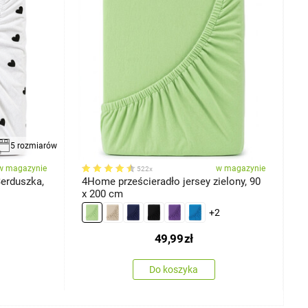
5 rozmiarów
w magazynie
w magazynie
522x
Serduszka,
4Home prześcieradło jersey zielony, 90
4
x 200 cm
1
+2
49,99
zł
Do koszyka