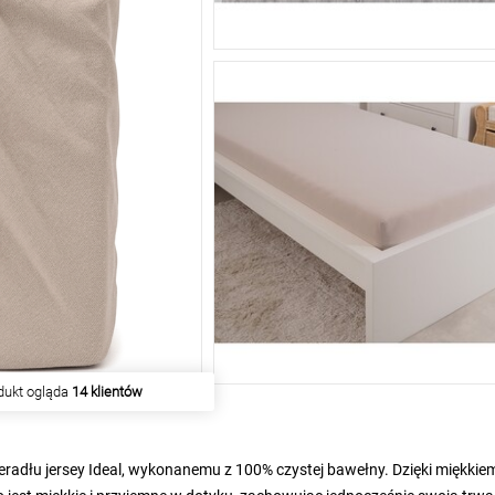
iu produkt kupiło
261 klientów
eradłu jersey Ideal, wykonanemu z 100% czystej bawełny. Dzięki miękkiem