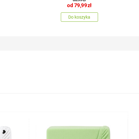
od
79,99
zł
Do koszyka