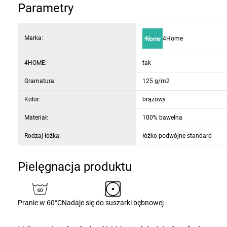
Parametry
subtelne i eleganckie kolory
Marka:
4Home
4HOME:
tak
Gramatura:
125 g/m2
Kolor:
brązowy
Materiał:
100% bawełna
Rodzaj łóżka:
łóżko podwójne standard
Pielęgnacja produktu
Pranie w 60°C
Nadaje się do suszarki bębnowej