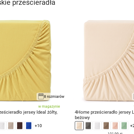
kie prześcieradła
8 rozmiarów
w magazynie
ścieradło jersey Ideal żółty,
4Home prześcieradło jersey L
beżowy
+10
+
101,99 zł