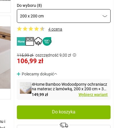
Do wyboru (8)
200 x 200 cm
4 ocena
115,99 zł
oszczędność 9,00 zł
106,99 zł
Polecamy dokupić
4Home Bamboo Wodoodporny ochraniacz
na materac z lamówką, 200 x 200 cm + 30
cm
149,99 zł
Wybierz wariant
Do koszyka
u i