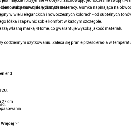
jest miękkie i przyjemne w dotyku, zachowując jednocześnie swoją trwa
i idealnie dopasowuje się do materaca.
e dopasowanie nawet do wyższych materacy. Gumka napinająca na obwo
tępny w wielu eleganckich i nowoczesnych kolorach - od subtelnych tonó
jego łóżka i zapewnić sobie komfort w każdym szczególe.
aszą własną marką 4Home, co gwarantuje wysoką jakość materiału i
rzy codziennym użytkowaniu. Zaleca się pranie prześcieradła w temperat
pen end
 TZU.
i 27 cm
ard.
dopasowania
Więcej
 programie