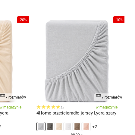
-20%
-10%
7 rozmiarów
7 rozmiarów
w magazynie
w magazynie
2x
ycra
4Home prześcieradło jersey Lycra szary
4
c
2
+2
88,99 zł