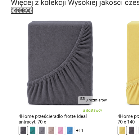
Więcej z kolekcji
Wysokiej jakości czes
Previous
iarów
8 rozmiarów
ie
u dostawcy
4Home prześcieradło frotte Ideal
4Home prze
antracyt, 70 x
70 x 140
+11