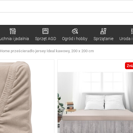
uchnia i jadalnia
Sprzęt AGD
Ogród i hobby
Sprzątanie
Uroda i
Home prześcieradło jersey Ideal kawowy, 200 x 200 cm
Zni