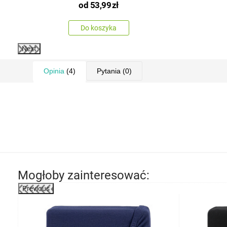
od
53,99
zł
Do koszyka
Next
Opinia
(4)
Pytania
(0)
Mogłoby zainteresować:
Previous
-25%