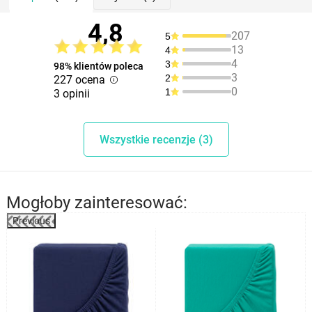
4,8
207
5
13
4
4
3
98% klientów poleca
3
2
227 ocena
0
1
3 opinii
Wszystkie recenzje (3)
Mogłoby zainteresować:
Previous