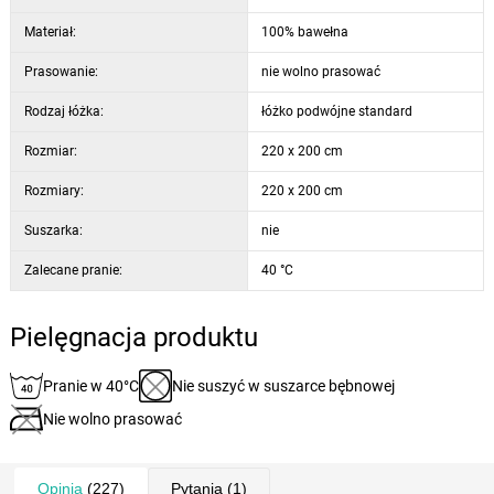
chłonność i właściwości oddychające.
Nadaje się do materaca o wysokości do 25 cm.
Materiał:
100% bawełna
Prasowanie:
nie wolno prasować
Rodzaj łóżka:
łóżko podwójne standard
Rozmiar:
220 x 200 cm
Rozmiary:
220 x 200 cm
Suszarka:
nie
Zalecane pranie:
40 °C
Pielęgnacja produktu
Pranie w 40°C
Nie suszyć w suszarce bębnowej
Nie wolno prasować
Opinia
(227)
Pytania
(1)