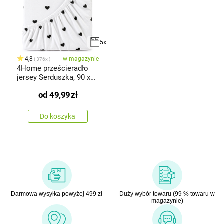
5x
4,8
w magazynie
376x
4Home prześcieradło
jersey Serduszka, 90 x
200 cm
od
49,99
zł
Do koszyka
Darmowa wysyłka powyżej 499 zł
Duży wybór towaru (99 % towaru w
magazynie)