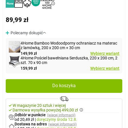
STANDARD
100
4HOME
4HOME
89,99 zł
Polecamy dokupić
4Home Bamboo Wodoodporny ochraniacz na materac
z lamówką, 200 x 200 cm + 30 cm
149,99 zł
Wybierz wariant
4Home Pościel bawełniana Serduszka, 220 x 200 cm, 2
szt. 70 x 90 cm
159,99 zł
Wybierz wariant
Do koszyka
W magazynie 20 sztuk i więcej
Darmowa wysyłka powyżej 499,00 zł
Odbiór w punkcie
(więcej informacji)
od 20,49 zł
|
doręczymy
środa 12.8.
Dostawa na adres
(więcej informacji)