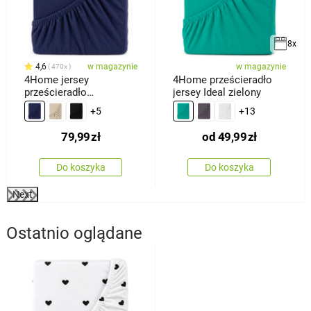
8x
4,6
w magazynie
w magazynie
470x
4Home jersey
4Home prześcieradło
prześcieradło
jersey Ideal zielony
ciemnoniebieski, 180 x
+5
+13
200 cm
79,99
zł
od
49,99
zł
Do koszyka
Do koszyka
Next
Ostatnio oglądane