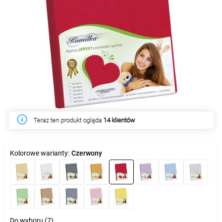
Teraz ten produkt ogląda
W tym tygodniu produkt kupiło
14 klientów
49 klientów
Kolorowe warianty:
Czerwony
Do wyboru (7)