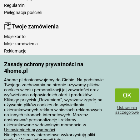
Regulamin
Pielęgnacja pościeli
Twoje zamówienia
Moje konto
Moje zamówienia
Reklamacje
Odstąpienie od umowy
Zasady ochrony prywatności na
Zasady przetwarzania recenzji
4home.pl
4home.pl dostosowujemy do Ciebie. Na podstawie
Sposoby transportu
Twojego zachowania na stronie używamy plików
cookies w celu personalizacji jej zawartości oraz
OK
wyświetlania odpowiednich ofert i produktów.
Klikając przycisk „Rozumiem”, wyrażasz zgodę na
Metody płatności
używanie plików cookies do wyświetlania
Ustawienia
ukierunkowanych reklam w sieciach reklamowych
szczegółowe
na innych stronach internetowych. Możesz
dostosować personalizację i reklamy
ukierunkowane w dowolnym momencie w
Niezawodny sklep
Ustawieniach prywatności
Niniejsze strony internetowe wykorzystują pliki
cookie. Więcej informacji
tutaj
.