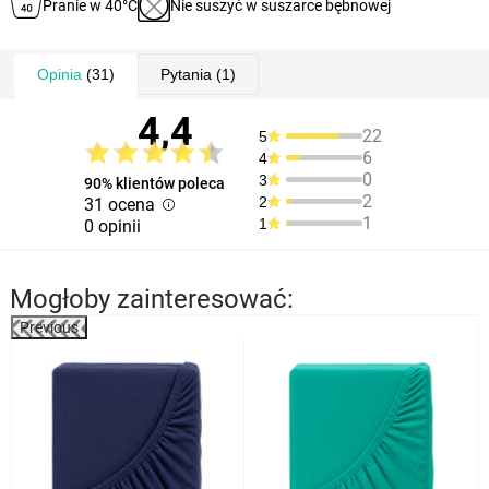
Pranie w 40°C
Nie suszyć w suszarce bębnowej
Opinia
(31)
Pytania
(1)
4,4
22
5
6
4
0
3
90% klientów poleca
2
2
31 ocena
1
1
0 opinii
Mogłoby zainteresować:
Previous
%