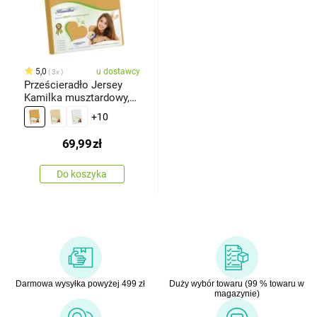
5,0
u dostawcy
3x
Prześcieradło Jersey
Kamilka musztardowy,
90 x 200 cm
+10
69,99
zł
Do koszyka
Darmowa wysyłka powyżej 499 zł
Duży wybór towaru (99 % towaru w
magazynie)