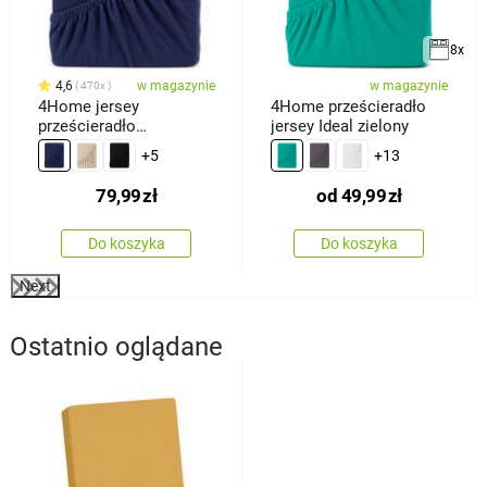
8x
4,6
w magazynie
w magazynie
470x
4Home jersey
4Home prześcieradło
prześcieradło
jersey Ideal zielony
ciemnoniebieski, 180 x
+5
+13
200 cm
79,99
zł
od
49,99
zł
Do koszyka
Do koszyka
Next
Ostatnio oglądane