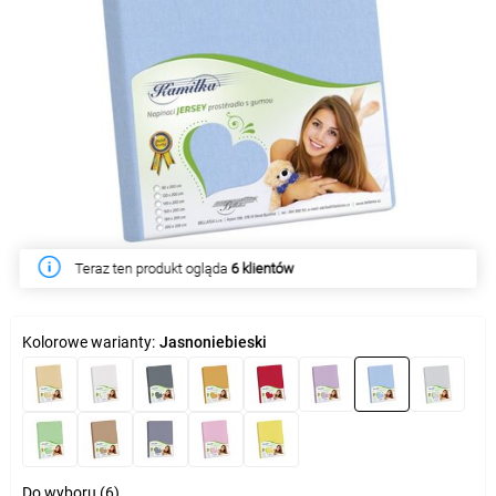
Teraz ten produkt ogląda
W tym tygodniu produkt kupiło
6 klientów
50 klientów
Kolorowe warianty:
Jasnoniebieski
Do wyboru (6)