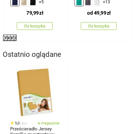
+5
+13
200 cm
79,99
zł
od
49,99
zł
Do koszyka
Do koszyka
Next
Ostatnio oglądane
5,0
w magazynie
3x
Prześcieradło Jersey