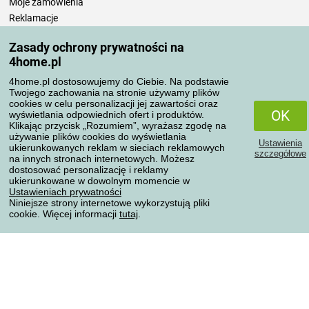
Moje zamówienia
Reklamacje
Odstąpienie od umowy
Zasady ochrony prywatności na
Zasady przetwarzania recenzji
4home.pl
4home.pl dostosowujemy do Ciebie. Na podstawie
Sposoby transportu
Twojego zachowania na stronie używamy plików
cookies w celu personalizacji jej zawartości oraz
OK
wyświetlania odpowiednich ofert i produktów.
Klikając przycisk „Rozumiem”, wyrażasz zgodę na
Metody płatności
używanie plików cookies do wyświetlania
Ustawienia
ukierunkowanych reklam w sieciach reklamowych
szczegółowe
na innych stronach internetowych. Możesz
dostosować personalizację i reklamy
ukierunkowane w dowolnym momencie w
Niezawodny sklep
Ustawieniach prywatności
Niniejsze strony internetowe wykorzystują pliki
cookie. Więcej informacji
tutaj
.
Ochrona danych osobowych