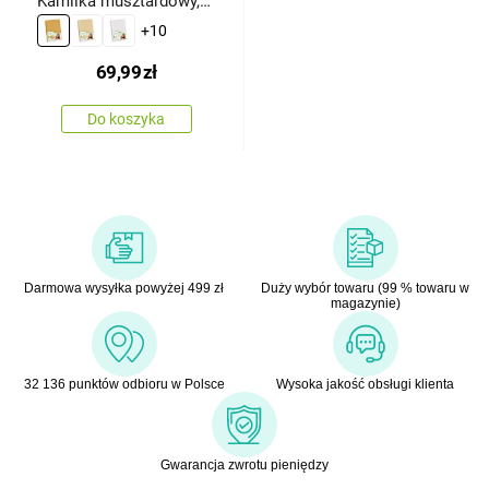
Kamilka musztardowy,
90 x 200 cm
+10
69,99
zł
Do koszyka
Darmowa wysyłka powyżej 499 zł
Duży wybór towaru (99 % towaru w
magazynie)
32 136 punktów odbioru w Polsce
Wysoka jakość obsługi klienta
Gwarancja zwrotu pieniędzy