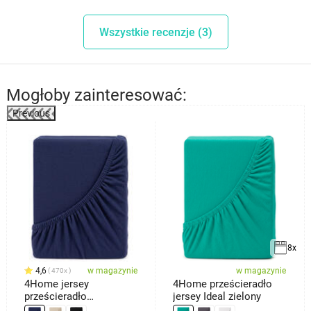
Wszystkie recenzje (3)
Mogłoby zainteresować:
Previous
%
8x
4,6
w magazynie
w magazynie
470x
4Home jersey
4Home prześcieradło
prześcieradło
jersey Ideal zielony
ciemnoniebieski, 180 x