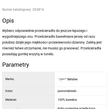
Numer katalogowy:
203816
Opis
Wybierz odpowiednie prześcieradło do jeszcze lepszego i
wygodniejszego snu. Prześcieradło bawełniane jersey od razu
polubisz dzięki jego miękkości i przewiewności dzianiny. Zaletą jest
również łatwe utrzymanie, nie musisz go prasować. Prześcieradła
posiadają gumkę wszytą w tunelu.
Parametry
Marka:
Bellatex
Kolor:
jasnoniebieski
Materiał:
100% bawełna
łóżko podwójne przedłużona