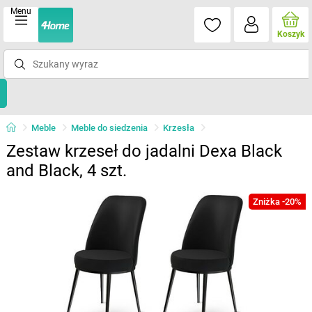
Menu
Koszyk
Meble
Meble do siedzenia
Krzesła
Zestaw krzeseł do jadalni Dexa Black
and Black, 4 szt.
Zniżka -20%