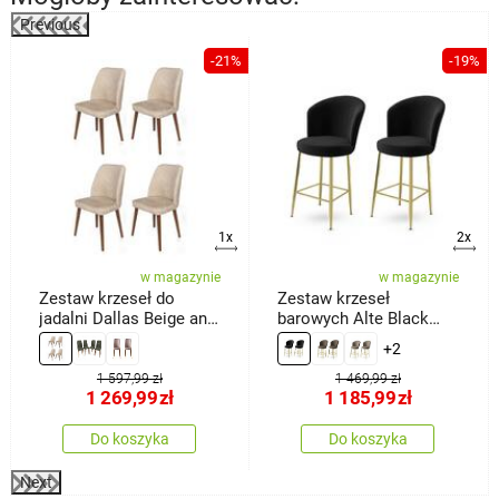
Previous
%
-21%
-19%
1x
2x
w magazynie
w magazynie
Zestaw krzeseł do
Zestaw krzeseł
jadalni Dallas Beige and
barowych Alte Black
Brown, 4 szt.
and Gold, 2 szt.
+2
1 597,99 zł
1 469,99 zł
1 269,99
zł
1 185,99
zł
Do koszyka
Do koszyka
Next