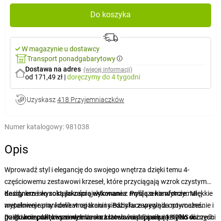
Do koszyka
W magazynie u dostawcy
Transport ponadgabarytowy
Dostawa na adres
(więcej informacji)
od 171,49 zł
|
doręczymy
do 4 tygodni
Uzyskasz
418 Przyjemniaczków
Numer katalogowy:
981038
Opis
Wprowadź styl i elegancję do swojego wnętrza dzięki temu 4-
częściowemu zestawowi krzeseł, które przyciągają wzrok czystym
designem i wysoką jakością wykonania
Każdy krzesło zostało zaprojektowane z
. Połączenie wytrzymałej
myślą o komforcie
. Miękkie
metalowej ramy i delikatnej tkaniny Babyface wygląda nowocześnie i
wypełnienie piankowe w oparciu i siedzisku zapewnia optymalne
gustownie, dzięki czemu krzesła z łatwością dopasują się do różnych
podparcie podczas siedzenia – zastosowana pianka 18 DNS w części
Dzięki
kompaktowym wymiarom
krzesła
nadają się
nie tylko do