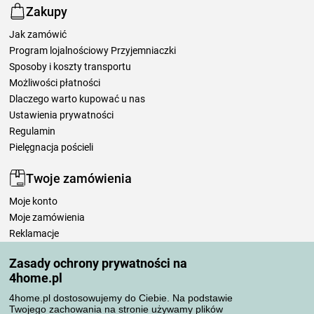
Zakupy
Jak zamówić
Program lojalnościowy Przyjemniaczki
Sposoby i koszty transportu
Możliwości płatności
Dlaczego warto kupować u nas
Ustawienia prywatności
Regulamin
Pielęgnacja pościeli
Twoje zamówienia
Moje konto
Moje zamówienia
Reklamacje
Odstąpienie od umowy
Zasady ochrony prywatności na
Zasady przetwarzania recenzji
4home.pl
4home.pl dostosowujemy do Ciebie. Na podstawie
Sposoby transportu
Twojego zachowania na stronie używamy plików