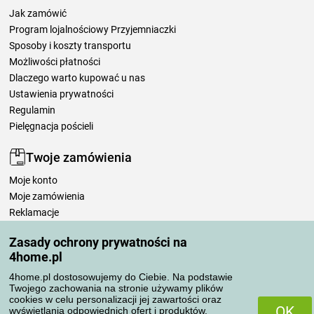
Jak zamówić
Program lojalnościowy Przyjemniaczki
Sposoby i koszty transportu
Możliwości płatności
Dlaczego warto kupować u nas
Ustawienia prywatności
Regulamin
Pielęgnacja pościeli
Twoje zamówienia
Moje konto
Moje zamówienia
Reklamacje
Odstąpienie od umowy
Zasady ochrony prywatności na
Zasady przetwarzania recenzji
4home.pl
4home.pl dostosowujemy do Ciebie. Na podstawie
Sposoby transportu
Twojego zachowania na stronie używamy plików
cookies w celu personalizacji jej zawartości oraz
OK
wyświetlania odpowiednich ofert i produktów.