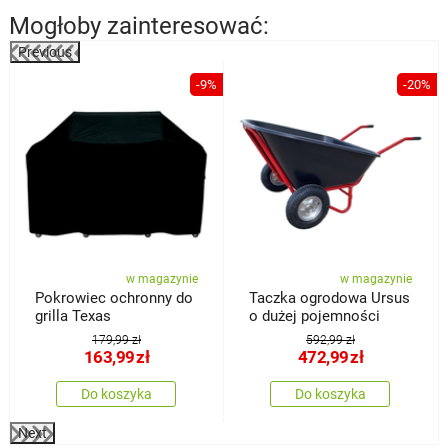
Mogłoby zainteresować:
Previous
-9%
-20%
w magazynie
w magazynie
Pokrowiec ochronny do
Taczka ogrodowa Ursus
grilla Texas
o dużej pojemności
179,99 zł
592,99 zł
163,99
zł
472,99
zł
Do koszyka
Do koszyka
Next