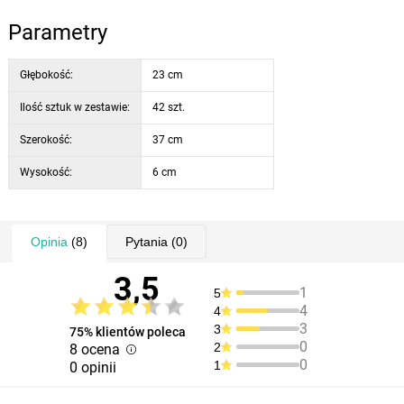
Parametry
Głębokość:
23 cm
Ilość sztuk w zestawie:
42 szt.
Szerokość:
37 cm
Wysokość:
6 cm
Opinia
(8)
Pytania
(0)
3,5
1
5
4
4
3
3
75% klientów poleca
0
2
8 ocena
0
1
0 opinii