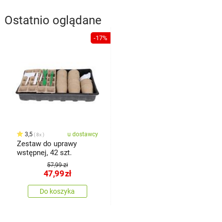
Ostatnio oglądane
-17%
3,5
u dostawcy
8x
Zestaw do uprawy
wstępnej, 42 szt.
57,99 zł
47,99
zł
Do koszyka