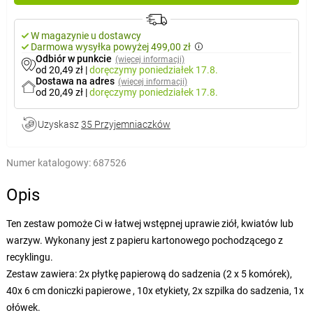
W magazynie u dostawcy
Darmowa wysyłka powyżej 499,00 zł
Odbiór w punkcie
(więcej informacji)
od 20,49 zł
|
doręczymy
poniedziałek 17.8.
Dostawa na adres
(więcej informacji)
od 20,49 zł
|
doręczymy
poniedziałek 17.8.
Uzyskasz
35 Przyjemniaczków
Numer katalogowy:
687526
Opis
Ten zestaw pomoże Ci w łatwej wstępnej uprawie ziół, kwiatów lub
warzyw. Wykonany jest z papieru kartonowego pochodzącego z
recyklingu.
Zestaw zawiera: 2x płytkę papierową do sadzenia (2 x 5 komórek),
40x 6 cm doniczki papierowe , 10x etykiety, 2x szpilka do sadzenia, 1x
ołówek.