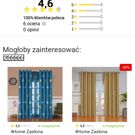
4,6
4
5
2
4
0
3
100% klientów poleca
0
2
6 ocena
0
1
0 opinii
Mogłoby zainteresować:
Previous
-30%
4,6
w magazynie
4,8
w magazynie
121x
99x
4Home Zasłona
4Home Zasłona