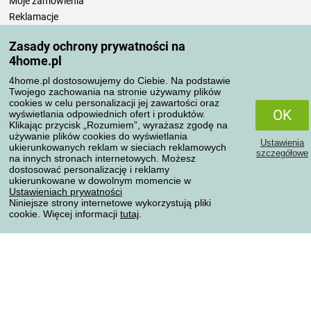
Moje zamówienia
Reklamacje
Odstąpienie od umowy
Zasady ochrony prywatności na
Zasady przetwarzania recenzji
4home.pl
4home.pl dostosowujemy do Ciebie. Na podstawie
Sposoby transportu
Twojego zachowania na stronie używamy plików
cookies w celu personalizacji jej zawartości oraz
OK
wyświetlania odpowiednich ofert i produktów.
Klikając przycisk „Rozumiem”, wyrażasz zgodę na
Metody płatności
używanie plików cookies do wyświetlania
Ustawienia
ukierunkowanych reklam w sieciach reklamowych
szczegółowe
na innych stronach internetowych. Możesz
dostosować personalizację i reklamy
ukierunkowane w dowolnym momencie w
Niezawodny sklep
Ustawieniach prywatności
Niniejsze strony internetowe wykorzystują pliki
cookie. Więcej informacji
tutaj
.
Ochrona danych osobowych
Wszelkie prawa zastrzeżone © 2004-2026 4home, a.s.