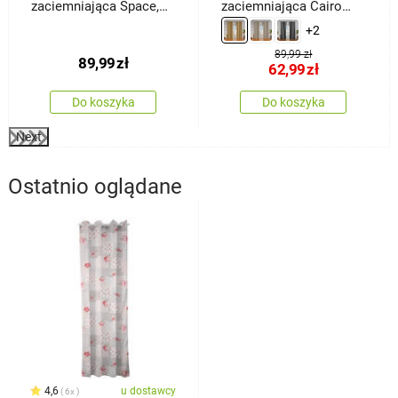
zaciemniająca Space,
zaciemniająca Cairo
150 x 250 cm
złoty, 150 x 250 cm
+2
89,99 zł
89,99
zł
62,99
zł
Do koszyka
Do koszyka
Next
Ostatnio oglądane
4,6
u dostawcy
6x