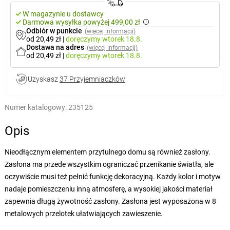
W magazynie u dostawcy
Darmowa wysyłka powyżej 499,00 zł
Odbiór w punkcie
(więcej informacji)
od 20,49 zł
|
doręczymy
wtorek 18.8.
Dostawa na adres
(więcej informacji)
od 20,49 zł
|
doręczymy
wtorek 18.8.
Uzyskasz
37 Przyjemniaczków
Numer katalogowy:
235125
Opis
Nieodłącznym elementem przytulnego domu są również zasłony.
Zasłona ma przede wszystkim ograniczać przenikanie światła, ale
oczywiście musi też pełnić funkcję dekoracyjną. Każdy kolor i motyw
nadaje pomieszczeniu inną atmosferę, a wysokiej jakości materiał
zapewnia długą żywotność zasłony. Zasłona jest wyposażona w 8
metalowych przelotek ułatwiających zawieszenie.