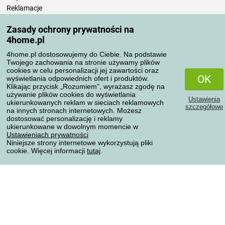
Reklamacje
Odstąpienie od umowy
Zasady ochrony prywatności na
Zasady przetwarzania recenzji
4home.pl
4home.pl dostosowujemy do Ciebie. Na podstawie
Sposoby transportu
Twojego zachowania na stronie używamy plików
cookies w celu personalizacji jej zawartości oraz
OK
wyświetlania odpowiednich ofert i produktów.
Klikając przycisk „Rozumiem”, wyrażasz zgodę na
Metody płatności
używanie plików cookies do wyświetlania
Ustawienia
ukierunkowanych reklam w sieciach reklamowych
szczegółowe
na innych stronach internetowych. Możesz
dostosować personalizację i reklamy
ukierunkowane w dowolnym momencie w
Niezawodny sklep
Ustawieniach prywatności
Niniejsze strony internetowe wykorzystują pliki
cookie. Więcej informacji
tutaj
.
Ochrona danych osobowych
Wszelkie prawa zastrzeżone © 2004-2026 4home, a.s.