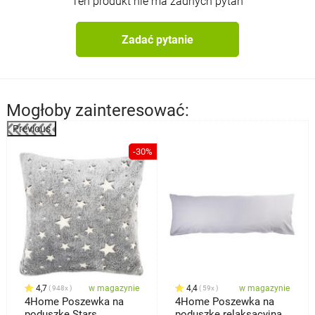
Ten produkt nie ma żadnych pytań
Zadać pytanie
Mogłoby zainteresować:
Previous
-30%
4,7
w magazynie
4,4
w magazynie
948x
59x
4Home Poszewka na
4Home Poszewka na
poduszkę Stars
poduszkę relaksacyjna