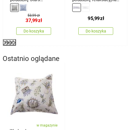
świecąca szary, 40 x 40
Mąż zastępczy,
cm
jasnoszara, 55 x 180 cm
53,99 zł
95,99
zł
37,99
zł
Do koszyka
Do koszyka
Next
Ostatnio oglądane
w magazynie