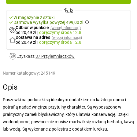
W magazynie 2 sztuki
Darmowa wysyłka powyżej 499,00 zł
Odbiór w punkcie
(więcej informacji)
od 20,49 zł
|
doręczymy
środa 12.8.
Dostawa na adres
(więcej informacji)
od 20,49 zł
|
doręczymy
środa 12.8.
Uzyskasz
37 Przyjemniaczków
Numer katalogowy:
245149
Opis
Poszewki na poduszki są idealnym dodatkiem do każdego domu i
potrafią nadać wnętrzu przytulny charakter. Są wyposażone w
praktyczny zamek błyskawiczny, który ułatwia konserwację. Dzięki
wodoodpornej powłoce nie musisz martwić się rozlaną herbatą, kawą
lub wodą. Są wykonane z poliestru z dodatkiem lureksu.