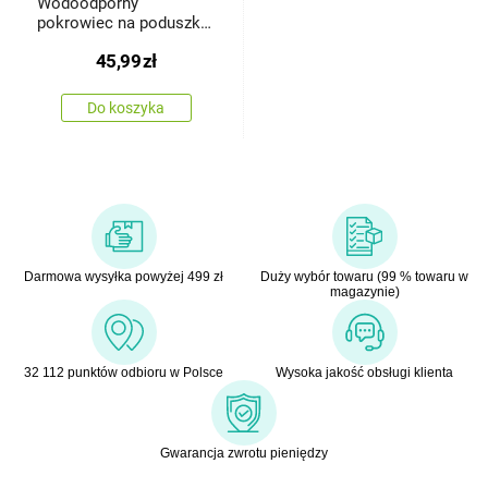
Wodoodporny
pokrowiec na poduszkę
Lawenda, 40 x 40 cm
45,99
zł
Do koszyka
Darmowa wysyłka powyżej 499 zł
Duży wybór towaru (99 % towaru w
magazynie)
32 112 punktów odbioru w Polsce
Wysoka jakość obsługi klienta
Gwarancja zwrotu pieniędzy