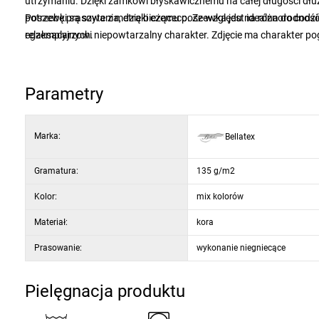
utrzymaniu. Dzięki zamkowi błyskawicznemu na całej długości dłuż
potrzebę prasowania, dzięki czemu poszewka jest idealna do codz
Poszewki są szyte z metra bieżąceco. Ze względu na różnorodność
relaksacyjnych.
egzemplarzowi niepowtarzalny charakter. Zdjęcie ma charakter p
Parametry
Marka:
Bellatex
Gramatura:
135 g/m2
Kolor:
mix kolorów
Materiał:
kora
Prasowanie:
wykonanie niegniecące
Pielęgnacja produktu