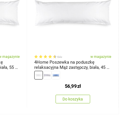
w magazynie
w magazynie
64x
kę
4Home Poszewka na poduszkę
4
ała, 55 x
relaksacyjna Mąż zastępczy, biała, 45 x
r
120 cm
j
56,99
zł
Do koszyka