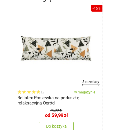
-15%
3 rozmiary
w magazynie
1x
Bellatex Poszewka na poduszkę
relaksacyjną Ogród
70,99 zł
od
59,99
zł
Do koszyka