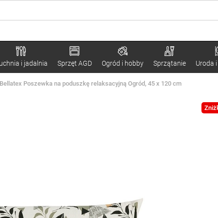
uchnia i jadalnia
Sprzęt AGD
Ogród i hobby
Sprzątanie
Uroda i
Bellatex Poszewka na poduszkę relaksacyjną Ogród, 45 x 120 cm
Zniż