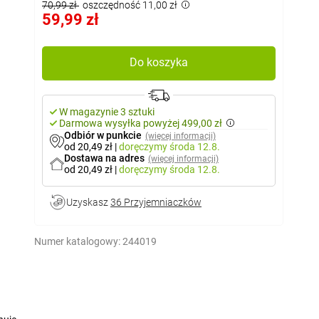
70,99 zł
oszczędność 11,00 zł
59,99 zł
Do koszyka
W magazynie 3 sztuki
Darmowa wysyłka powyżej 499,00 zł
Odbiór w punkcie
(więcej informacji)
od 20,49 zł
|
doręczymy
środa 12.8.
Dostawa na adres
(więcej informacji)
od 20,49 zł
|
doręczymy
środa 12.8.
Uzyskasz
36 Przyjemniaczków
Numer katalogowy:
244019