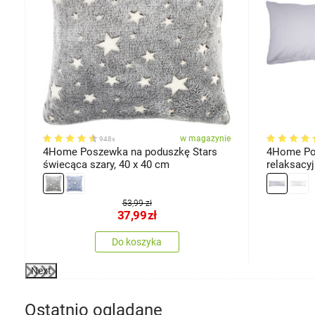
ie
w magazynie
948x
4Home Poszewka na poduszkę Stars
4Home Po
świecąca szary, 40 x 40 cm
relaksacy
jasnoszar
53,99 zł
37,99
zł
Do koszyka
Next
Ostatnio oglądane