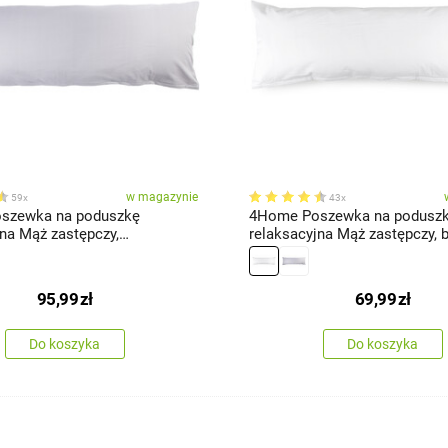
w magazynie
59x
43x
szewka na poduszkę
4Home Poszewka na podusz
jna Mąż zastępczy,
relaksacyjna Mąż zastępczy, bi
a, 55 x 180 cm
180 cm
95,99
zł
69,99
zł
Do koszyka
Do koszyka