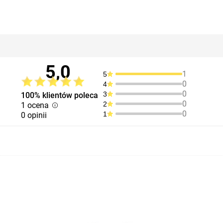
5,0
1
5
0
4
0
3
100% klientów poleca
0
2
1 ocena
0
1
0 opinii