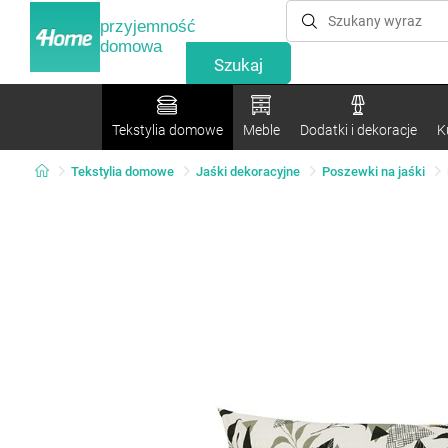
przyjemność
domowa
Tekstylia domowe
Meble
Dodatki i dekoracje
K
Tekstylia domowe
Jaśki dekoracyjne
Poszewki na jaśki