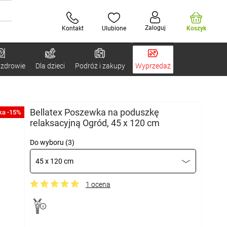
Zaloguj
Kontakt
Ulubione
Koszyk
 zdrowie
Dla dzieci
Podróż i zakupy
Wyprzedaż
Bellatex Poszewka na poduszkę
ka -15%
relaksacyjną Ogród, 45 x 120 cm
Do wyboru (3)
45 x 120 cm
1 ocena