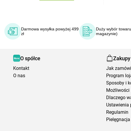
Darmowa wysyłka powyżej 499
Duży wybór towaru
zł
magazynie)
O spółce
Zakupy
Kontakt
Jak zamów
O nas
Program loj
Sposoby i k
Możliwości 
Dlaczego w
Ustawienia 
Regulamin
Pielęgnacja 