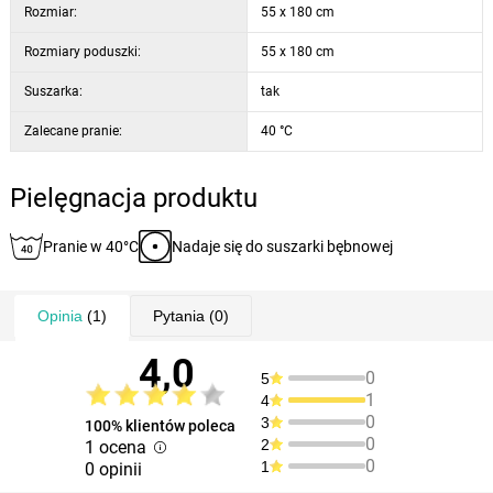
Rozmiar:
55 x 180 cm
Rozmiary poduszki:
55 x 180 cm
Suszarka:
tak
Zalecane pranie:
40 °C
Pielęgnacja produktu
Pranie w 40°C
Nadaje się do suszarki bębnowej
Opinia
(1)
Pytania
(0)
4,0
0
5
1
4
0
3
100% klientów poleca
0
2
1 ocena
0
1
0 opinii