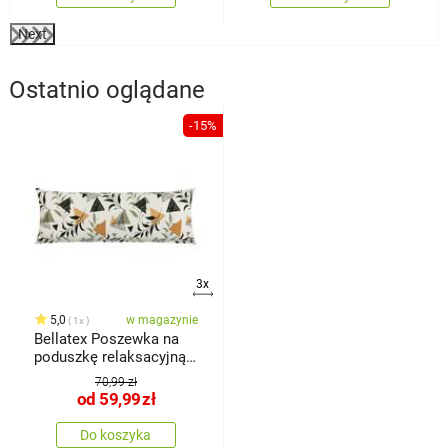
Next
Ostatnio oglądane
-15%
3x
5,0
w magazynie
1x
Bellatex Poszewka na
poduszkę relaksacyjną
Ogród
70,99 zł
od
59,99
zł
Do koszyka