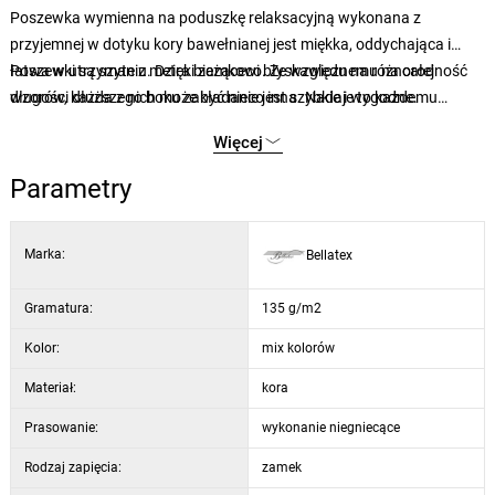
Poszewka wymienna na poduszkę relaksacyjną wykonana z
przyjemnej w dotyku kory bawełnianej jest miękka, oddychająca i
łatwa w utrzymaniu. Dzięki zamkowi błyskawicznemu na całej
Poszewki są szyte z metra bieżąceco. Ze względu na różnorodność
długości dłuższego boku zakładanie jest szybkie i wygodne.
wzorów, każda z nich może być nieco inna. Nadaje to każdemu
Wykończenie z kory eliminuje potrzebę prasowania, dzięki czemu
egzemplarzowi niepowtarzalny charakter. Zdjęcie ma charakter
Więcej
poszewka jest idealna do codziennego użytku i jako praktyczny
poglądowy.
zamiennik do ulubionych poduszek relaksacyjnych.
Parametry
Marka:
Bellatex
Gramatura:
135 g/m2
Kolor:
mix kolorów
Materiał:
kora
Prasowanie:
wykonanie niegniecące
Rodzaj zapięcia:
zamek