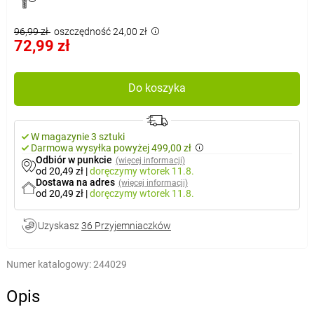
96,99 zł
oszczędność 24,00 zł
72,99 zł
Do koszyka
W magazynie 3 sztuki
Darmowa wysyłka powyżej 499,00 zł
Odbiór w punkcie
(więcej informacji)
od 20,49 zł
|
doręczymy
wtorek 11.8.
Dostawa na adres
(więcej informacji)
od 20,49 zł
|
doręczymy
wtorek 11.8.
Uzyskasz
36 Przyjemniaczków
Numer katalogowy:
244029
Opis