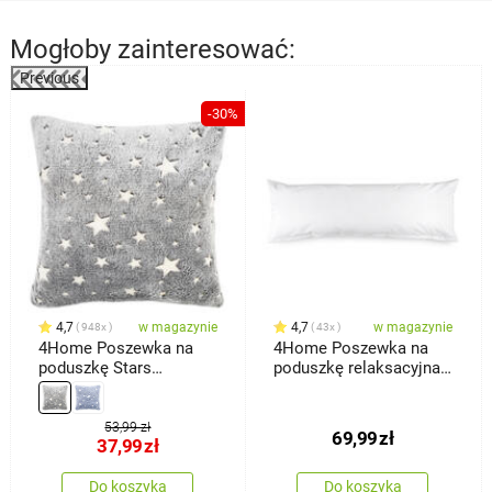
Mogłoby zainteresować:
Previous
-30%
4,7
w magazynie
4,7
w magazynie
948x
43x
4Home Poszewka na
4Home Poszewka na
poduszkę Stars
poduszkę relaksacyjna
świecąca szary, 40 x 40
Mąż zastępczy, biała, 55
cm
x 180 cm
53,99 zł
69,99
zł
37,99
zł
Do koszyka
Do koszyka