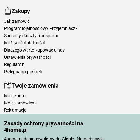
Zakupy
Jak zamówić
Program lojalnościowy Przyjemniaczki
Sposoby i koszty transportu
Możliwości płatności
Dlaczego warto kupować u nas
Ustawienia prywatności
Regulamin
Pielęgnacja pościeli
Twoje zamówienia
Moje konto
Moje zamówienia
Reklamacje
Odstąpienie od umowy
Zasady ochrony prywatności na
Zasady przetwarzania recenzji
4home.pl
4home.pl dostosowujemy do Ciebie. Na podstawie