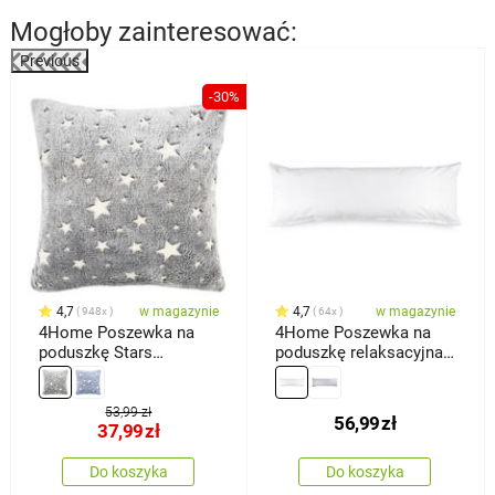
Mogłoby zainteresować:
Previous
-30%
4,7
w magazynie
4,7
w magazynie
948x
64x
4Home Poszewka na
4Home Poszewka na
poduszkę Stars
poduszkę relaksacyjna
świecąca szary, 40 x 40
Mąż zastępczy, biała, 45
cm
x 120 cm
53,99 zł
56,99
zł
37,99
zł
Do koszyka
Do koszyka