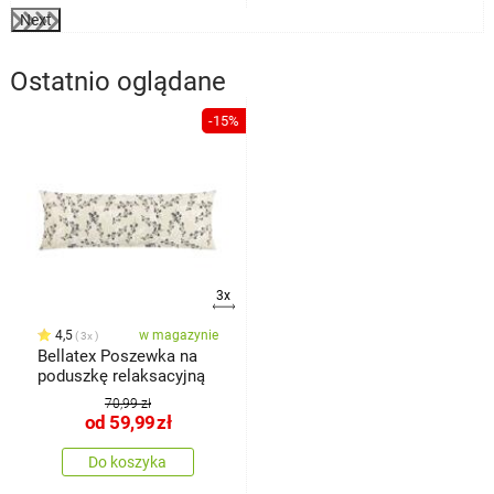
Next
Ostatnio oglądane
-15%
3x
4,5
w magazynie
3x
Bellatex Poszewka na
poduszkę relaksacyjną
70,99 zł
od
59,99
zł
Do koszyka