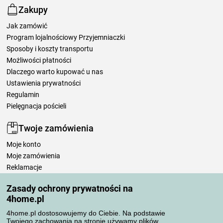
Zakupy
Jak zamówić
Program lojalnościowy Przyjemniaczki
Sposoby i koszty transportu
Możliwości płatności
Dlaczego warto kupować u nas
Ustawienia prywatności
Regulamin
Pielęgnacja pościeli
Twoje zamówienia
Moje konto
Moje zamówienia
Reklamacje
Odstąpienie od umowy
Zasady ochrony prywatności na
Zasady przetwarzania recenzji
4home.pl
4home.pl dostosowujemy do Ciebie. Na podstawie
Sposoby transportu
Twojego zachowania na stronie używamy plików