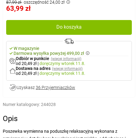
87,99 zł
oszczędność 24,00 zł
63,99 zł
Do koszyka
W magazynie
Darmowa wysyłka powyżej 499,00 zł
Odbiór w punkcie
(więcej informacji)
od 20,49 zł
|
doręczymy
wtorek 11.8.
Dostawa na adres
(więcej informacji)
od 20,49 zł
|
doręczymy
wtorek 11.8.
Uzyskasz
36 Przyjemniaczków
Numer katalogowy:
244028
Opis
Poszewka wymienna na poduszkę relaksacyjną wykonana z