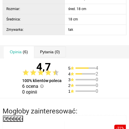
Rozmiar:
śred. 18 cm
Średnica:
18 cm
Zmywarka:
tak
Opinia
(6)
Pytania
(0)
4,7
4
5
2
4
0
3
100% klientów poleca
0
2
6 ocena
0
1
0 opinii
Mogłoby zainteresować:
Previous
-31%