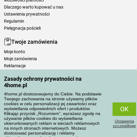
Możliwości płatności
Dlaczego warto kupować u nas
Ustawienia prywatności
Regulamin
Pielęgnacja pościeli
Twoje zamówienia
Moje konto
Moje zamówienia
Reklamacje
Odstąpienie od umowy
Zasady ochrony prywatności na
Zasady przetwarzania recenzji
4home.pl
4home.pl dostosowujemy do Ciebie. Na podstawie
Sposoby transportu
Twojego zachowania na stronie używamy plików
cookies w celu personalizacji jej zawartości oraz
OK
wyświetlania odpowiednich ofert i produktów.
Klikając przycisk „Rozumiem”, wyrażasz zgodę na
Metody płatności
używanie plików cookies do wyświetlania
Ustawienia
ukierunkowanych reklam w sieciach reklamowych
szczegółowe
na innych stronach internetowych. Możesz
dostosować personalizację i reklamy