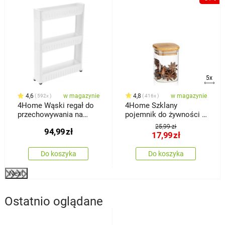
5x
4,6
w magazynie
4,8
w magazynie
592x
416x
4Home Wąski regał do
4Home Szklany
przechowywania na
pojemnik do żywności z
kółkach Slim Jim
wiekiem Bamboo, 170
25,99 zł
94,99
zł
ml
17,99
zł
Do koszyka
Do koszyka
Next
Ostatnio oglądane