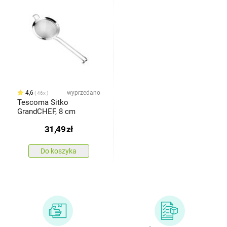
4,6
wyprzedano
46x
Tescoma Sitko
GrandCHEF, 8 cm
31,49
zł
Do koszyka