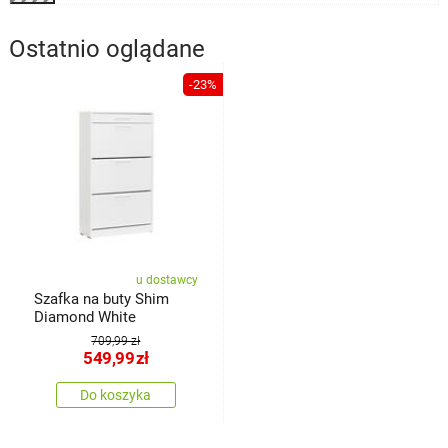
Ostatnio oglądane
-23%
u dostawcy
Szafka na buty Shim
Diamond White
709,99 zł
549,99
zł
Do koszyka