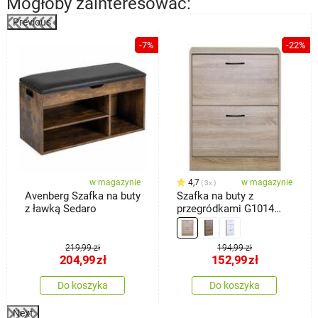
Mogłoby zainteresować:
Previous
%
-7%
-22%
w magazynie
4,7
w magazynie
3x
Avenberg Szafka na buty
Szafka na buty z
z ławką Sedaro
przegródkami G1014
OAK, dąb
219,99 zł
194,99 zł
204,99
zł
152,99
zł
Do koszyka
Do koszyka
Next