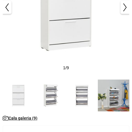
1/9
Cała galeria (9)