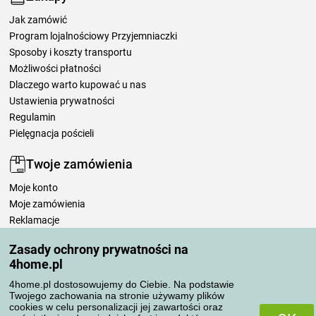
Jak zamówić
Program lojalnościowy Przyjemniaczki
Sposoby i koszty transportu
Możliwości płatności
Dlaczego warto kupować u nas
Ustawienia prywatności
Regulamin
Pielęgnacja pościeli
Twoje zamówienia
Moje konto
Moje zamówienia
Reklamacje
Odstąpienie od umowy
Zasady ochrony prywatności na
Zasady przetwarzania recenzji
4home.pl
4home.pl dostosowujemy do Ciebie. Na podstawie
Sposoby transportu
Twojego zachowania na stronie używamy plików
cookies w celu personalizacji jej zawartości oraz