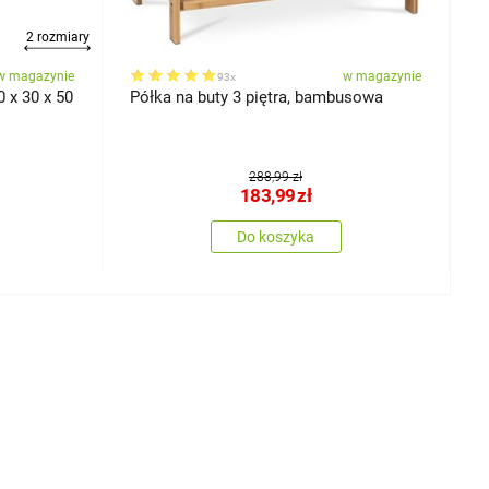
2 rozmiary
w magazynie
w magazynie
93x
0 x 30 x 50
Półka na buty 3 piętra, bambusowa
S
9
288,99 zł
183,99
zł
Do koszyka