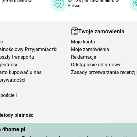
 (99 % towaru w
32 136 punktów odbioru w
Polsce
Twoje zamówienia
ić
Moje konto
alnościowy Przyjemniaczki
Moje zamówienia
oszty transportu
Reklamacje
płatności
Odstąpienie od umowy
arto kupować u nas
Zasady przetwarzania recenzji
prywatności
pościeli
etody płatności
a 4home.pl