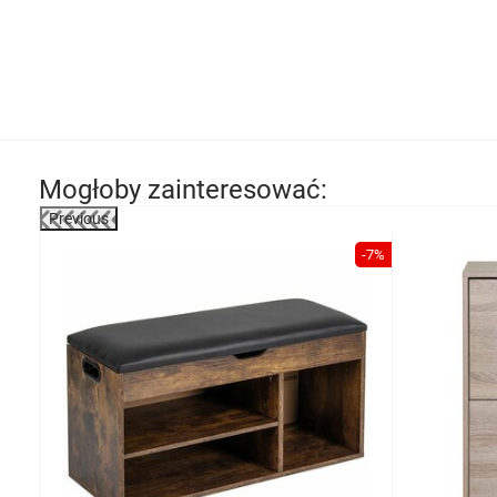
Mogłoby zainteresować:
Previous
-39%
-7%