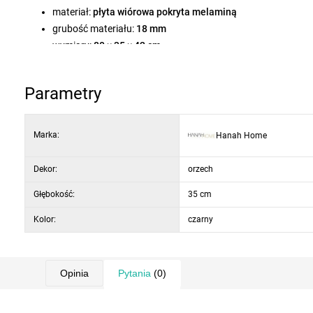
materiał:
płyta wiórowa pokryta melaminą
grubość materiału:
18 mm
wymiary:
80 × 35 × 42 cm
przestrzeń do przechowywania:
półka wewnętrzna
kolor/dekor:
orzech i czarny
Parametry
Marka:
Hanah Home
Dekor:
orzech
Głębokość:
35 cm
Kolor:
czarny
Opinia
Pytania
(0)