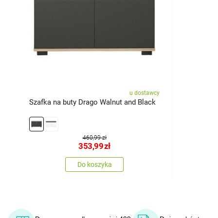
u dostawcy
Szafka na buty Drago Walnut and Black
460,99 zł
353,99
zł
Do koszyka