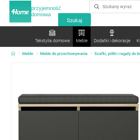
przyjemność
domowa
Tekstylia domowe
Meble
Dodatki i dekoracje
K
Meble
Meble do przechowywania
Szafki, półki i regały do 