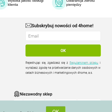
Wysoka jakość obsługi
Gwarancja zwrotu
klienta
pieniędzy
Subskrybuj nowości od 4home!
Rejestrując się, zgadzasz się z
Regulaminem sklepu
i
wyrażasz zgodę na przetwarzanie danych osobowych w
celach biznesowych i marketingowych 4home, a.s.
Niezawodny sklep
OK