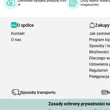
Darmowa wysyłka powyżej 499
Duży wybór towaru
zł
magazynie)
O spółce
Zakupy
Kontakt
Jak zamów
O nas
Program loj
Sposoby i k
Możliwości 
Dlaczego w
Ustawienia 
Regulamin
Pielęgnacja 
Sposoby transportu
M
Zasady ochrony prywatności n