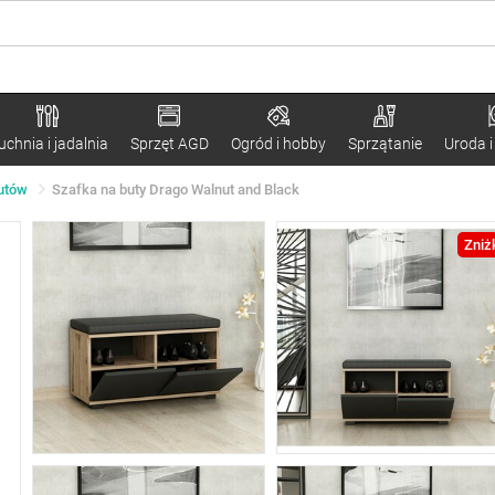
uchnia i jadalnia
Sprzęt AGD
Ogród i hobby
Sprzątanie
Uroda i
butów
Szafka na buty Drago Walnut and Black
Zniż