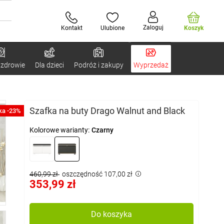
Zaloguj
Kontakt
Ulubione
Koszyk
 zdrowie
Dla dzieci
Podróż i zakupy
Wyprzedaż
Szafka na buty Drago Walnut and Black
ka -23%
Kolorowe warianty:
Czarny
460,99 zł
oszczędność 107,00 zł
353,99 zł
Do koszyka