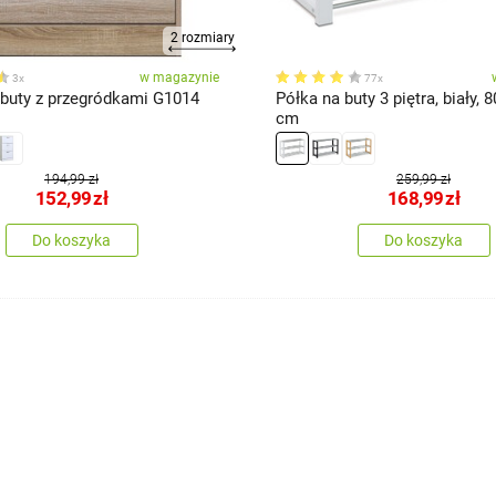
2 rozmiary
w magazynie
3x
77x
 buty z przegródkami G1014
Półka na buty 3 piętra, biały, 8
cm
194,99 zł
259,99 zł
152,99
zł
168,99
zł
Do koszyka
Do koszyka