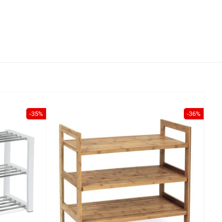
-35%
-36%