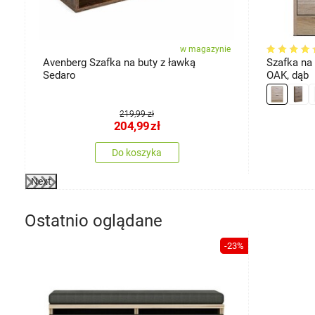
ie
w magazynie
Avenberg Szafka na buty z ławką
Szafka na
Sedaro
OAK, dąb
219,99 zł
204,99
zł
Do koszyka
Next
Ostatnio oglądane
-23%