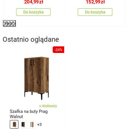
204,99
zł
152,99
zł
Do koszyka
Do koszyka
Next
Ostatnio oglądane
-24%
u dostawcy
Szafka na buty Prag
Walnut
+3