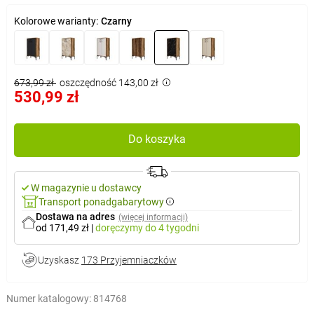
Kolorowe warianty:
Czarny
673,99 zł
oszczędność 143,00 zł
530,99 zł
Do koszyka
W magazynie u dostawcy
Transport ponadgabarytowy
Dostawa na adres
(więcej informacji)
od 171,49 zł
|
doręczymy
do 4 tygodni
Uzyskasz
173 Przyjemniaczków
Numer katalogowy:
814768