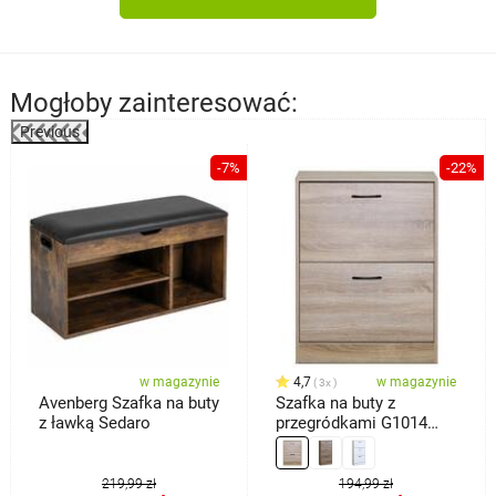
Mogłoby zainteresować:
Previous
%
-7%
-22%
w magazynie
4,7
w magazynie
3x
Avenberg Szafka na buty
Szafka na buty z
z ławką Sedaro
przegródkami G1014
OAK, dąb
219,99 zł
194,99 zł