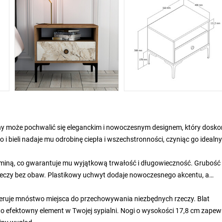
cny może pochwalić się eleganckim i nowoczesnym designem, który dosko
 i bieli nadaje mu odrobinę ciepła i wszechstronności, czyniąc go idealn
aminą, co gwarantuje mu wyjątkową trwałość i długowieczność. Grubość
zeczy bez obaw. Plastikowy uchwyt dodaje nowoczesnego akcentu, a
oferuje mnóstwo miejsca do przechowywania niezbędnych rzeczy. Blat
to efektowny element w Twojej sypialni. Nogi o wysokości 17,8 cm zapew