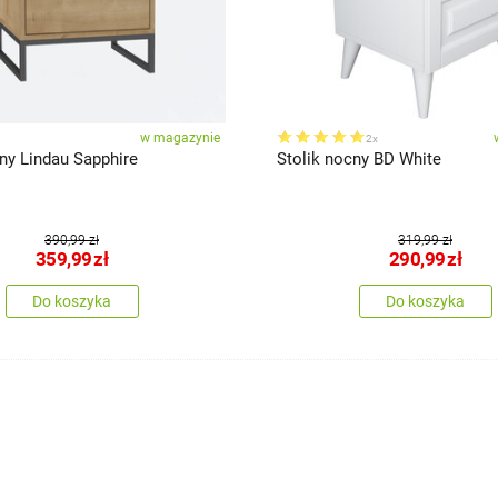
w magazynie
2x
ny Lindau Sapphire
Stolik nocny BD White
390,99 zł
319,99 zł
359,99
zł
290,99
zł
Do koszyka
Do koszyka