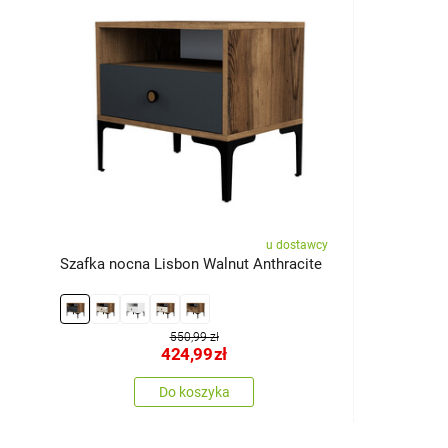
u dostawcy
Szafka nocna Lisbon Walnut Anthracite
550,99 zł
424,99
zł
Do koszyka