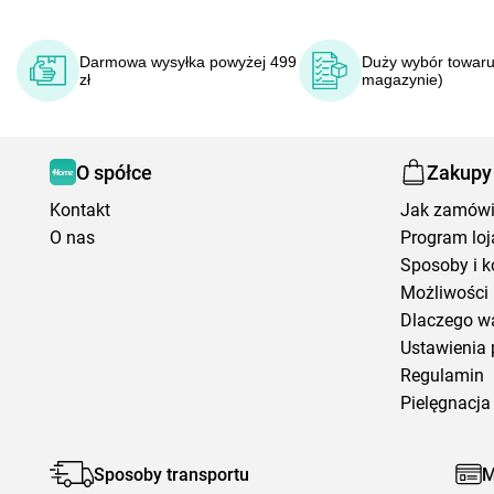
Darmowa wysyłka powyżej 499
Duży wybór towaru
zł
magazynie)
O spółce
Zakupy
Kontakt
Jak zamów
O nas
Program loj
Sposoby i k
Możliwości 
Dlaczego w
Ustawienia 
Regulamin
Pielęgnacja 
Sposoby transportu
M