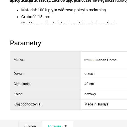
łatwy dostęp do rzeczy, zachowując jednocześnie elegancki i dosto
Specyfikacja:
Materiał: 100% płyta wiórowa pokryta melaminą
Grubość: 18 mm
Plastikowy uchwyt ułatwiający otwieranie i zamykanie
Metalowe nogi zapewniają stabilność i wsparcie
Wymiary szafki nocnej: szerokość: 56 cm, wysokość: 50,8 cm
Parametry
Wysokość nóżek: 17,8 cm
Kolor: orzech i biały
Marka:
Hanah Home
Dekor:
orzech
Głębokość:
40 cm
Kolor:
beżowy
Kraj pochodzenia:
Made in Türkiye
Opinia
Pytania
(0)