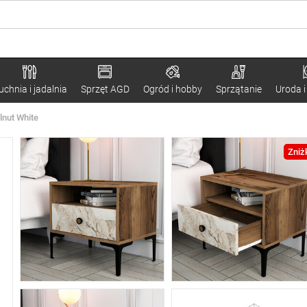
uchnia i jadalnia
Sprzęt AGD
Ogród i hobby
Sprzątanie
Uroda i
lnut White
Zniż