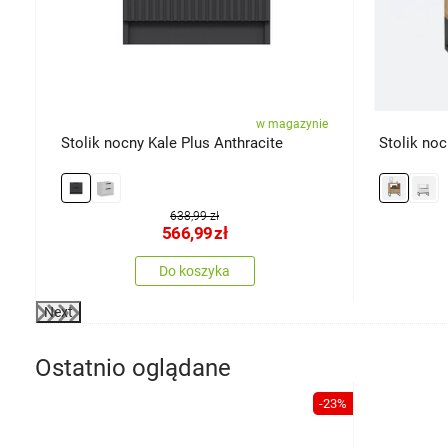
ie
w magazynie
Stolik nocny Kale Plus Anthracite
Stolik noc
638,99 zł
566,99
zł
Do koszyka
Next
Ostatnio oglądane
-23%