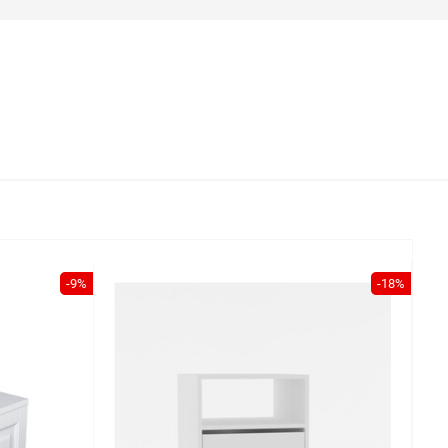
-9%
-18%