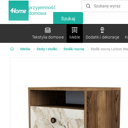
przyjemność
domowa
Tekstylia domowe
Meble
Dodatki i dekoracje
K
Meble
Stoły i stoliki
Stoliki nocne
Stolik nocny Lizbon Wa