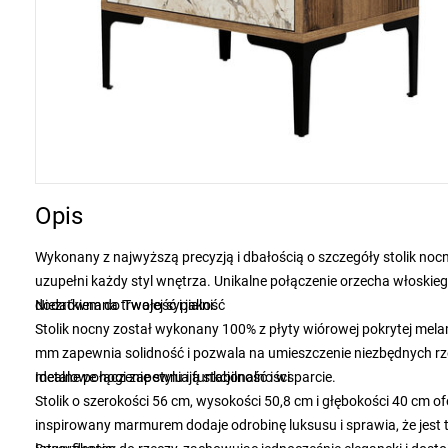
Opis
Wykonany z najwyższą precyzją i dbałością o szczegóły stolik no
uzupełni każdy styl wnętrza. Unikalne połączenie orzecha włoskiego
dodatkiem do Twojej sypialni.
Niezrównana trwałość i jakość
Stolik nocny został wykonany 100% z płyty wiórowej pokrytej mel
mm zapewnia solidność i pozwala na umieszczenie niezbędnych r
metalowe nogi zapewniają stabilność i wsparcie.
Idealne połączenie stylu i funkcjonalności
Stolik o szerokości 56 cm, wysokości 50,8 cm i głębokości 40 cm 
inspirowany marmurem dodaje odrobinę luksusu i sprawia, że jest 