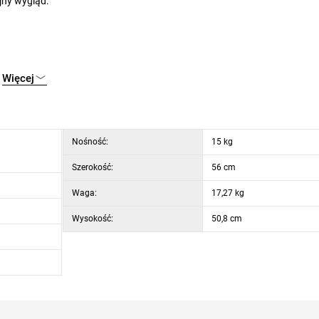
jny wygląd.
Więcej
, głębokość: 40 cm
Nośność:
15 kg
Szerokość:
56 cm
Waga:
17,27 kg
Wysokość:
50,8 cm