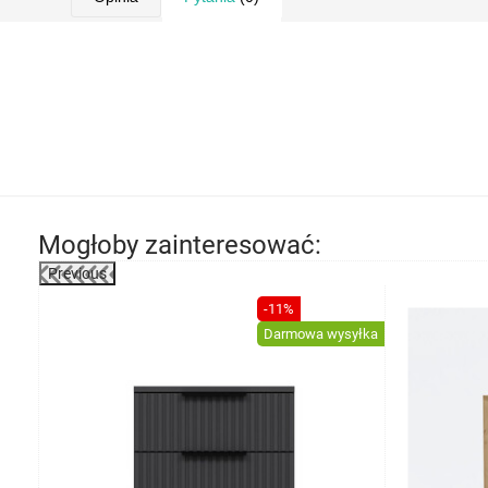
Mogłoby zainteresować:
Previous
-22%
-11%
Darmowa wysyłka