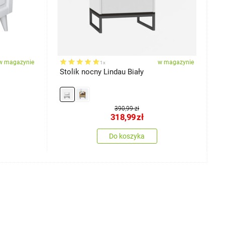
w magazynie
w magazynie
1x
Stolik nocny Lindau Biały
S
390,99 zł
318,99
zł
Do koszyka