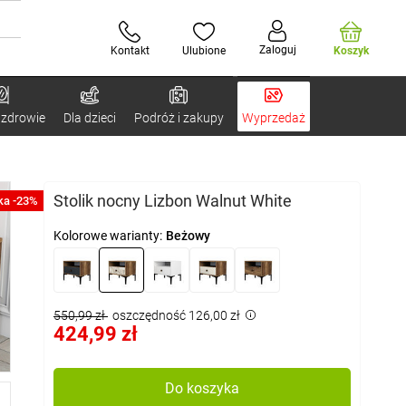
Zaloguj
Kontakt
Ulubione
Koszyk
 zdrowie
Dla dzieci
Podróż i zakupy
Wyprzedaż
Stolik nocny Lizbon Walnut White
ka -23%
Kolorowe warianty:
Beżowy
550,99 zł
oszczędność 126,00 zł
424,99 zł
Do koszyka