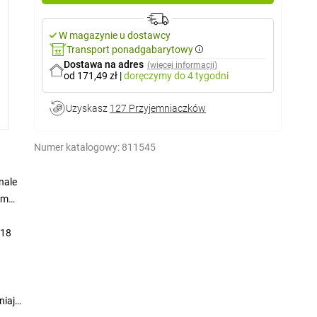
W magazynie u dostawcy
Transport ponadgabarytowy
Dostawa na adres
(więcej informacji)
od 171,49 zł
|
doręczymy
do 4 tygodni
Uzyskasz
127 Przyjemniaczków
Numer katalogowy:
811545
nale
ym
 18
niają