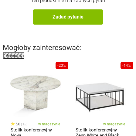
Ten produkt nie ma żadnych pytań
Zadać pytanie
Mogłoby zainteresować:
Previous
%
-20%
-14%
5,0
w magazynie
w magazynie
1x
Stolik konferencyjny
Stolik konferencyjny
Nova
Zenn White and Black