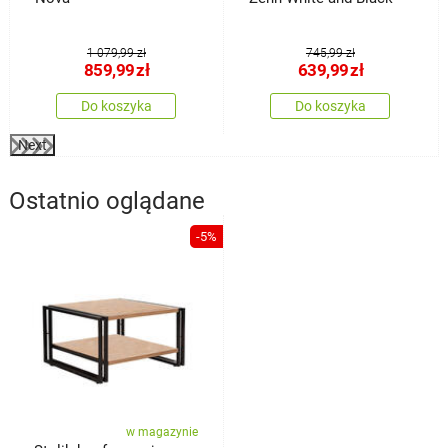
1 079,99 zł
745,99 zł
859,99
zł
639,99
zł
Do koszyka
Do koszyka
Next
Ostatnio oglądane
-5%
w magazynie