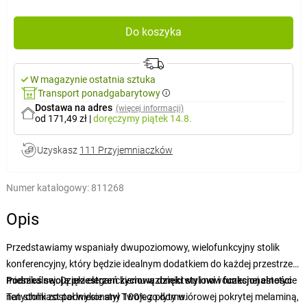
Do koszyka
W magazynie ostatnia sztuka
Transport ponadgabarytowy
Dostawa na adres
(więcej informacji)
od 171,49 zł
|
doręczymy
piątek 14.8.
Uzyskasz
111 Przyjemniaczków
Numer katalogowy:
811268
Opis
Przedstawiamy wspaniały dwupoziomowy, wielofunkcyjny stolik
konferencyjny, który będzie idealnym dodatkiem do każdej przestrzeni
mieszkalnej. Dzięki eleganckiemu wzornictwu i nowoczesnej estetyce
Podnieś swoją przestrzeń życiową dzięki stylowi i funkcjonalności
natychmiast podniesie styl Twojego domu.
Ten stolik został wykonany 100% z płyty wiórowej pokrytej melaminą,