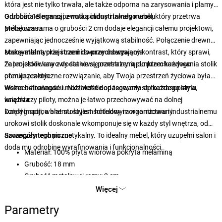
która jest nie tylko trwała, ale także odporna na zarysowania i plamy.
Grubość 18 mm zapewnia solidny i trwały mebel, który przetrwa
Odrobina elegancji z nutką industrialnego uroku
próbę czasu.
Metalowa rama o grubości 2 cm dodaje elegancji całemu projektowi,
zapewniając jednocześnie wyjątkową stabilność. Połączenie drewna
sosny atlantyckiej i czerni tworzy uderzający kontrast, który sprawi,
Maksymalna przestrzeń do przechowywania
że ten stolik kawowy stanie się centralnym punktem każdego
Zaprojektowany z dodatkową przestrzenią do przechowywania stolik
pomieszczenia.
oferuje praktyczne rozwiązanie, aby Twoja przestrzeń życiowa była
wolna od bałaganu. Niezależnie od tego, czy są to czasopisma,
Wszechstronność i możliwość dopasowania do każdego stylu
książki czy piloty, można je łatwo przechowywać na dolnej
wnętrza
kondygnacji, a blat stołu jest schludny i zorganizowany.
Dzięki inspirowanemu stylem hotelowym wzornictwu i industrialnemu
urokowi stolik doskonale wkomponuje się w każdy styl wnętrza, od
nowoczesnego po rustykalny. To idealny mebel, który uzupełni salon i
Szczegóły techniczne
doda mu odrobinę wyrafinowania i funkcjonalności.
Materiał: 100% płyta wiórowa pokryta melaminą
Grubość: 18 mm
Grubość metalowej ramy: 2 cm
Szerokość: 70 cm, wysokość: 40 cm, głębokość: 70 cm
Więcej
Kolor: sosna atlantycka i czarny
Parametry