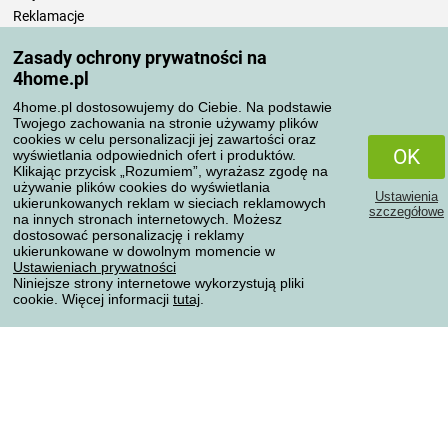
Reklamacje
Odstąpienie od umowy
Zasady ochrony prywatności na
Zasady przetwarzania recenzji
4home.pl
4home.pl dostosowujemy do Ciebie. Na podstawie
Sposoby transportu
Twojego zachowania na stronie używamy plików
cookies w celu personalizacji jej zawartości oraz
OK
wyświetlania odpowiednich ofert i produktów.
Klikając przycisk „Rozumiem”, wyrażasz zgodę na
Metody płatności
używanie plików cookies do wyświetlania
Ustawienia
ukierunkowanych reklam w sieciach reklamowych
szczegółowe
na innych stronach internetowych. Możesz
dostosować personalizację i reklamy
ukierunkowane w dowolnym momencie w
Niezawodny sklep
Ustawieniach prywatności
Niniejsze strony internetowe wykorzystują pliki
cookie. Więcej informacji
tutaj
.
Ochrona danych osobowych
Wszelkie prawa zastrzeżone © 2004-2026 4home, a.s.