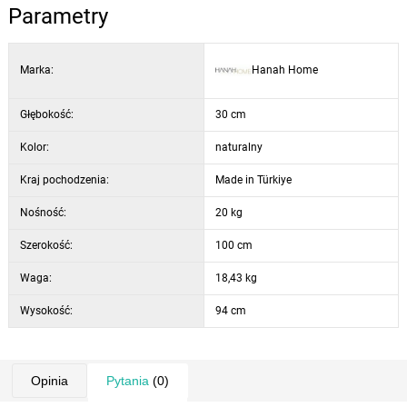
Parametry
Wysokość nóg: 72 cm
Konstrukcja: dwupoziomowa
Możliwość przymocowania do ściany: tak
Marka:
Hanah Home
Kolor: dąb i biały
Głębokość:
30 cm
Kolor:
naturalny
Kraj pochodzenia:
Made in Türkiye
Nośność:
20 kg
Szerokość:
100 cm
Waga:
18,43 kg
Wysokość:
94 cm
Opinia
Pytania
(0)