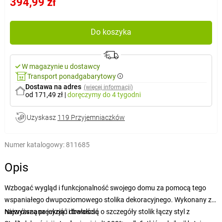
394,99 zł
Do koszyka
W magazynie u dostawcy
Transport ponadgabarytowy
Dostawa na adres
(więcej informacji)
od 171,49 zł
|
doręczymy
do 4 tygodni
Uzyskasz
119 Przyjemniaczków
Numer katalogowy:
811685
Opis
Wzbogać wygląd i funkcjonalność swojego domu za pomocą tego
wspaniałego dwupoziomowego stolika dekoracyjnego. Wykonany z
najwyższą precyzją i dbałością o szczegóły stolik łączy styl z
Niezrównana jakość i trwałość