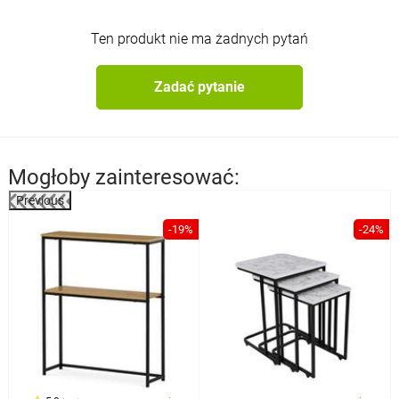
Ten produkt nie ma żadnych pytań
Zadać pytanie
Mogłoby zainteresować:
Previous
%
-19%
-24%