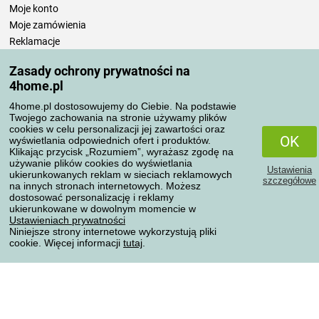
Moje konto
Moje zamówienia
Reklamacje
Odstąpienie od umowy
Zasady ochrony prywatności na
Zasady przetwarzania recenzji
4home.pl
4home.pl dostosowujemy do Ciebie. Na podstawie
Sposoby transportu
Twojego zachowania na stronie używamy plików
cookies w celu personalizacji jej zawartości oraz
OK
wyświetlania odpowiednich ofert i produktów.
Klikając przycisk „Rozumiem”, wyrażasz zgodę na
Metody płatności
używanie plików cookies do wyświetlania
Ustawienia
ukierunkowanych reklam w sieciach reklamowych
szczegółowe
na innych stronach internetowych. Możesz
dostosować personalizację i reklamy
ukierunkowane w dowolnym momencie w
Niezawodny sklep
Ustawieniach prywatności
Niniejsze strony internetowe wykorzystują pliki
cookie. Więcej informacji
tutaj
.
Ochrona danych osobowych