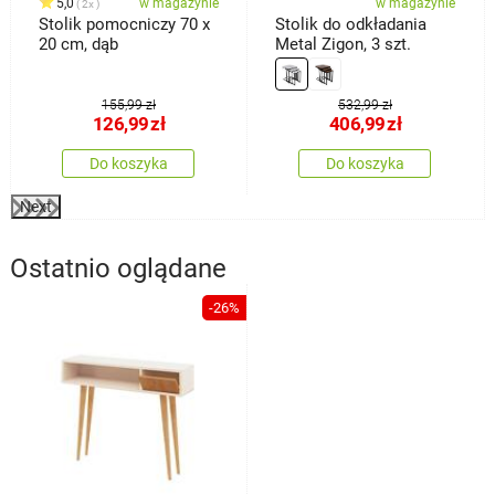
5,0
w magazynie
w magazynie
2x
Stolik pomocniczy 70 x
Stolik do odkładania
20 cm, dąb
Metal Zigon, 3 szt.
155,99 zł
532,99 zł
126,99
zł
406,99
zł
Do koszyka
Do koszyka
Next
Ostatnio oglądane
-26%