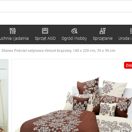
uchnia i jadalnia
Sprzęt AGD
Ogród i hobby
Sprzątanie
Uroda i
Stanex Pościel satynowa Venzel brązowy, 140 x 220 cm, 70 x 90 cm
Zni