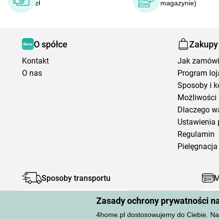
zł
magazynie)
O spółce
Zakupy
Kontakt
Jak zamów
O nas
Program loj
Sposoby i k
Możliwości 
Dlaczego w
Ustawienia 
Regulamin
Pielęgnacja 
Sposoby transportu
M
Zasady ochrony prywatności n
4home.pl dostosowujemy do Ciebie. Na 