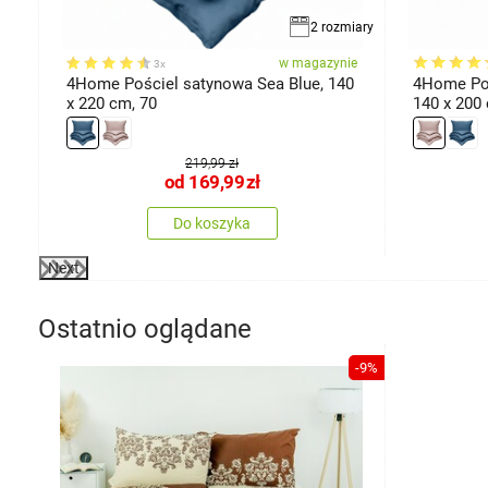
miary
2 rozmiary
ie
w magazynie
3x
4Home Pościel satynowa Sea Blue, 140
4Home Poś
x 220 cm, 70
140 x 200
219,99 zł
od
169,99
zł
Do koszyka
Next
Ostatnio oglądane
-9%