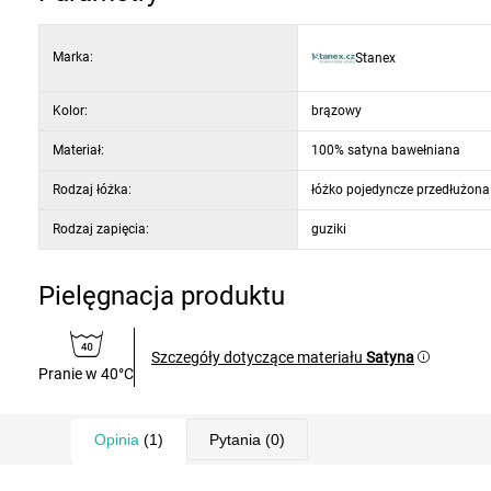
Marka:
Stanex
Kolor:
brązowy
Materiał:
100% satyna bawełniana
Rodzaj łóżka:
łóżko pojedyncze przedłużona
Rodzaj zapięcia:
guziki
Pielęgnacja produktu
Szczegóły dotyczące materiału
Satyna
Pranie w 40°C
Opinia
(1)
Pytania
(0)