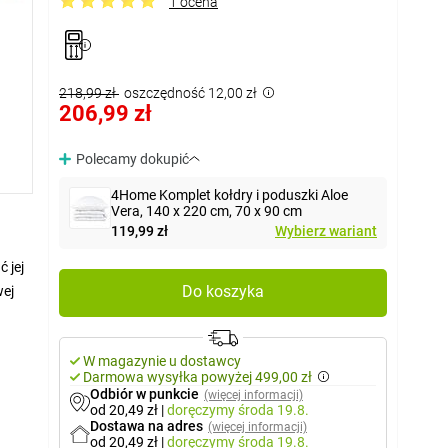
1 ocena
218,99 zł
oszczędność 12,00 zł
206,99 zł
Polecamy dokupić
4Home Komplet kołdry i poduszki Aloe
Vera, 140 x 220 cm, 70 x 90 cm
119,99 zł
Wybierz wariant
 jej
Do koszyka
wej
W magazynie u dostawcy
Darmowa wysyłka powyżej 499,00 zł
Odbiór w punkcie
(więcej informacji)
od 20,49 zł
|
doręczymy
środa 19.8.
Dostawa na adres
(więcej informacji)
od 20,49 zł
|
doręczymy
środa 19.8.