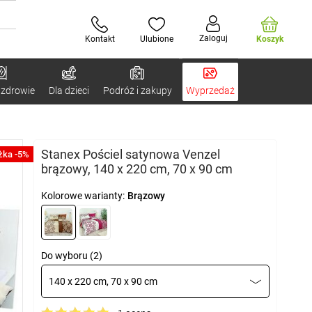
Zaloguj
Kontakt
Ulubione
Koszyk
 zdrowie
Dla dzieci
Podróż i zakupy
Wyprzedaż
Stanex Pościel satynowa Venzel
żka -5%
brązowy, 140 x 220 cm, 70 x 90 cm
Kolorowe warianty:
Brązowy
Do wyboru (2)
140 x 220 cm, 70 x 90 cm