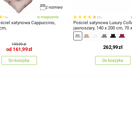
2 rozmiary
w magazynie
13x
22x
ciel satynowa Cappuccino,
Pościel satynowa Luxury Coll
 cm,
jasnoszary, 140 x 200 cm, 70 
199,99 zł
262,99
zł
od
161,99
zł
Do koszyka
Do koszyka