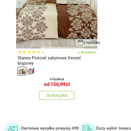
2 rozmiary
u dostawcy
1x
Stanex Pościel satynowa Venzel
brązowy
172,99 zł
od
156,99
zł
Do koszyka
Darmowa wysyłka powyżej 499
Duży wybór towaru