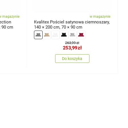
w magazynie
w magazynie
ection
Kvalitex Pościel satynowa ciemnoszary,
K
x 90 cm
140 × 200 cm, 70 × 90 cm
C
c
263,99 zł
253,99
zł
Do koszyka