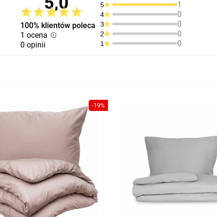
5,0
1
5
0
4
0
3
100% klientów poleca
0
2
1 ocena
0
1
0 opinii
-19%