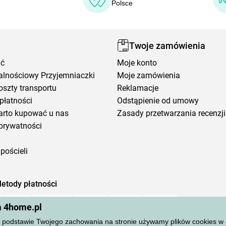
Polsce
Twoje zamówienia
ić
Moje konto
alnościowy Przyjemniaczki
Moje zamówienia
oszty transportu
Reklamacje
płatności
Odstąpienie od umowy
arto kupować u nas
Zasady przetwarzania recenzji
prywatności
pościeli
etody płatności
a 4home.pl
podstawie Twojego zachowania na stronie używamy plików cookies w cel