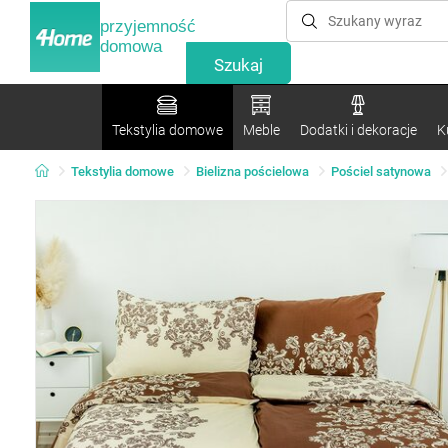
przyjemność
domowa
Tekstylia domowe
Meble
Dodatki i dekoracje
K
Tekstylia domowe
Bielizna pościelowa
Pościel satynowa