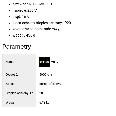
przewodnik: H05VV-F3G
napięcie: 250 V
prąd: 16 A
klasa ochrony stopień ochrony: IP20
kolor: czarno-pomarańczowy
waga: 6 430 g
Parametry
Marka:
Retlux
Długość:
5000 cm
Kolor:
pomarańczowy
Stopień ochrony IP:
20
Waga:
6,43 kg