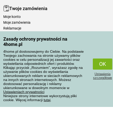
Twoje zamówienia
Moje konto
Moje zamówienia
Reklamacje
Odstąpienie od umowy
Zasady ochrony prywatności na
Zasady przetwarzania recenzji
4home.pl
4home.pl dostosowujemy do Ciebie. Na podstawie
Sposoby transportu
Twojego zachowania na stronie używamy plików
cookies w celu personalizacji jej zawartości oraz
OK
wyświetlania odpowiednich ofert i produktów.
Klikając przycisk „Rozumiem”, wyrażasz zgodę na
Metody płatności
używanie plików cookies do wyświetlania
Ustawienia
ukierunkowanych reklam w sieciach reklamowych
szczegółowe
na innych stronach internetowych. Możesz
dostosować personalizację i reklamy
ukierunkowane w dowolnym momencie w
Niezawodny sklep
Ustawieniach prywatności
Niniejsze strony internetowe wykorzystują pliki
cookie. Więcej informacji
tutaj
.