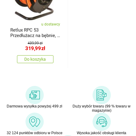
u dostawcy
Retlux RPC 53
Przedłużacz na bębnie, 1
gniazdo, 50 m
439,99 zł
319,99
zł
Do koszyka
Darmowa wysyłka powyżej 499 zł
Duży wybór towaru (99 % towaru w
magazynie)
32 124 punktów odbioru w Polsce
Wysoka jakość obsługi klienta