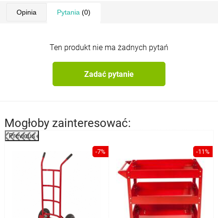
Opinia
Pytania
(0)
Ten produkt nie ma żadnych pytań
Zadać pytanie
Mogłoby zainteresować:
Previous
%
-7%
-11%