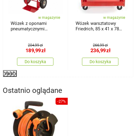
w magazynie
w magazynie
Wózek z oponami
Wózek warsztatowy
pneumatycznymi
Friedrich, 85 x 41 x 78
Classic, 18 x 36 x 113
cm
cm
204,99 zł
266,99 zł
189,99
zł
236,99
zł
Do koszyka
Do koszyka
Next
Ostatnio oglądane
-27%