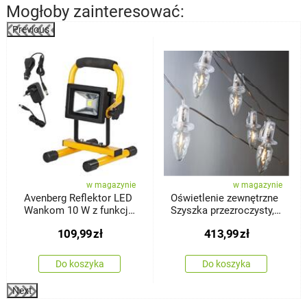
Mogłoby zainteresować:
Previous
%
w magazynie
w magazynie
Avenberg Reflektor LED
Oświetlenie zewnętrzne
Wankom 10 W z funkcją
Szyszka przezroczysty,
ładowania
20x LED Filament,
109,99
zł
413,99
zł
przedłużenie
Do koszyka
Do koszyka
Next