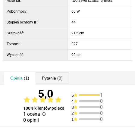
Materiał:
tworzywo sztuczne, metal
Pobór mocy:
60 W
Stopień ochrony IP:
44
Szerokość:
21,5 cm
Trzonek:
E27
Wysokość:
90 cm
Opinia
(1)
Pytania
(0)
5,0
1
5
0
4
0
3
100% klientów poleca
0
2
1 ocena
0
1
0 opinii