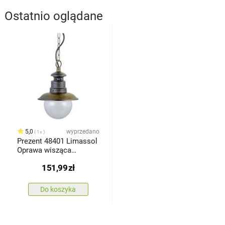
Ostatnio oglądane
5,0
wyprzedano
1x
Prezent 48401 Limassol
Oprawa wisząca
zewnętrzna, 1x E27, 60
151,99
zł
W, IP44, czarny ze złotą
patyną
Do koszyka