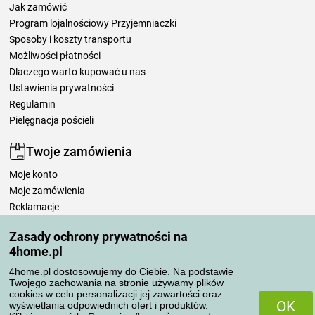
Jak zamówić
Program lojalnościowy Przyjemniaczki
Sposoby i koszty transportu
Możliwości płatności
Dlaczego warto kupować u nas
Ustawienia prywatności
Regulamin
Pielęgnacja pościeli
Twoje zamówienia
Moje konto
Moje zamówienia
Reklamacje
Odstąpienie od umowy
Zasady ochrony prywatności na
Zasady przetwarzania recenzji
4home.pl
4home.pl dostosowujemy do Ciebie. Na podstawie
Sposoby transportu
Twojego zachowania na stronie używamy plików
cookies w celu personalizacji jej zawartości oraz
OK
wyświetlania odpowiednich ofert i produktów.