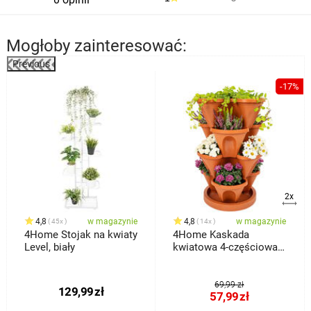
Mogłoby zainteresować:
Previous
-17%
2x
4,8
w magazynie
4,8
w magazynie
45x
14x
4Home Stojak na kwiaty
4Home Kaskada
Level, biały
kwiatowa 4-częściowa,
terakota
69,99 zł
129,99
zł
57,99
zł