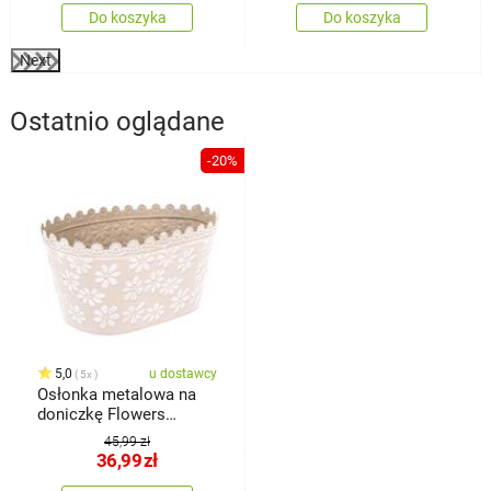
Do koszyka
Do koszyka
Next
Ostatnio oglądane
-20%
5,0
u dostawcy
5x
Osłonka metalowa na
doniczkę Flowers
beżowy, 22 x 11 x 14,5
45,99 zł
cm
36,99
zł