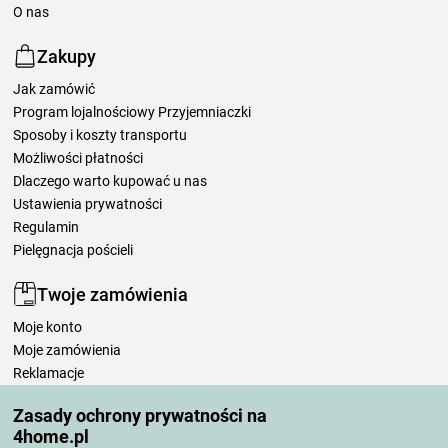
O nas
Zakupy
Jak zamówić
Program lojalnościowy Przyjemniaczki
Sposoby i koszty transportu
Możliwości płatności
Dlaczego warto kupować u nas
Ustawienia prywatności
Regulamin
Pielęgnacja pościeli
Twoje zamówienia
Moje konto
Moje zamówienia
Reklamacje
Odstąpienie od umowy
Zasady ochrony prywatności na
Zasady przetwarzania recenzji
4home.pl