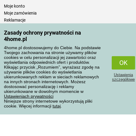
Moje konto
Moje zamówienia
Reklamacje
Odstąpienie od umowy
Zasady ochrony prywatności na
Zasady przetwarzania recenzji
4home.pl
4home.pl dostosowujemy do Ciebie. Na podstawie
Sposoby transportu
Twojego zachowania na stronie używamy plików
cookies w celu personalizacji jej zawartości oraz
OK
wyświetlania odpowiednich ofert i produktów.
Klikając przycisk „Rozumiem”, wyrażasz zgodę na
Metody płatności
używanie plików cookies do wyświetlania
Ustawienia
ukierunkowanych reklam w sieciach reklamowych
szczegółowe
na innych stronach internetowych. Możesz
dostosować personalizację i reklamy
ukierunkowane w dowolnym momencie w
Niezawodny sklep
Ustawieniach prywatności
Niniejsze strony internetowe wykorzystują pliki
cookie. Więcej informacji
tutaj
.
Ochrona danych osobowych