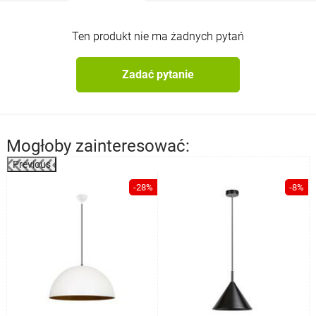
Ten produkt nie ma żadnych pytań
Zadać pytanie
Mogłoby zainteresować:
Previous
%
-28%
-8%