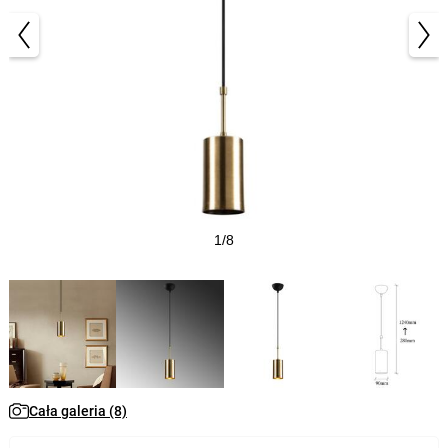
1/8
Cała galeria (8)