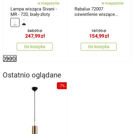
w magazynie
w magazynie
Lampa wisząca Sivani -
Rabalux 72007
MR - 720, biały-złoty
oświetlenie wiszące
Jarod, czarny
345,99 zł
167,99 zł
247,99
zł
154,99
zł
Do koszyka
Do koszyka
Next
Ostatnio oglądane
-7%