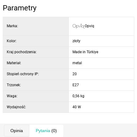
wysokość podstawy: 6 cm
Parametry
długość przewodu: 90 cm
typ oprawki: E27 max 40 W
materiał: metal
Marka:
Opviq
stopień ochrony: IP20
montaż: sufitowy, wraz z akcesoriami
Kolor:
złoty
Kraj pochodzenia:
Made in Türkiye
Materiał:
metal
Stopień ochrony IP:
20
Trzonek:
E27
Waga:
0,56 kg
Wydajność:
40 W
Opinia
Pytania
(0)