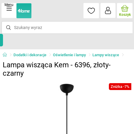
Menu
Koszyk
Dodatki i dekoracje
Oświetlenie i lampy
Lampy wiszące
Lampa wisząca Kem - 6396, złoty-
czarny
Zniżka -7%