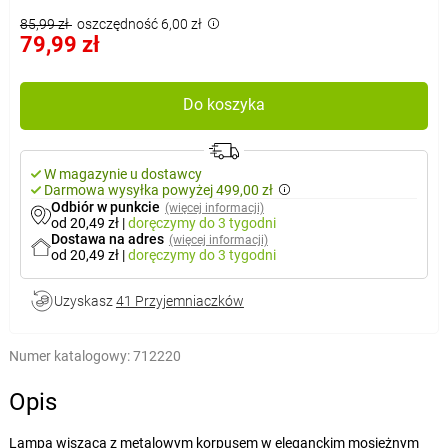
85,99 zł
oszczędność 6,00 zł
79,99 zł
Do koszyka
W magazynie u dostawcy
Darmowa wysyłka powyżej 499,00 zł
Odbiór w punkcie
(więcej informacji)
od 20,49 zł
|
doręczymy
do 3 tygodni
Dostawa na adres
(więcej informacji)
od 20,49 zł
|
doręczymy
do 3 tygodni
Uzyskasz
41 Przyjemniaczków
Numer katalogowy:
712220
Opis
Lampa wisząca z metalowym korpusem w eleganckim mosiężnym