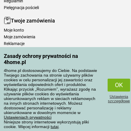
Regulamin
Pielęgnacja pościeli
Twoje zamówienia
Moje konto
Moje zamówienia
Reklamacje
Odstąpienie od umowy
Zasady ochrony prywatności na
Zasady przetwarzania recenzji
4home.pl
4home.pl dostosowujemy do Ciebie. Na podstawie
Sposoby transportu
Twojego zachowania na stronie używamy plików
cookies w celu personalizacji jej zawartości oraz
OK
wyświetlania odpowiednich ofert i produktów.
Klikając przycisk „Rozumiem”, wyrażasz zgodę na
Metody płatności
używanie plików cookies do wyświetlania
Ustawienia
ukierunkowanych reklam w sieciach reklamowych
szczegółowe
na innych stronach internetowych. Możesz
dostosować personalizację i reklamy
ukierunkowane w dowolnym momencie w
Niezawodny sklep
Ustawieniach prywatności
Niniejsze strony internetowe wykorzystują pliki
cookie. Więcej informacji
tutaj
.