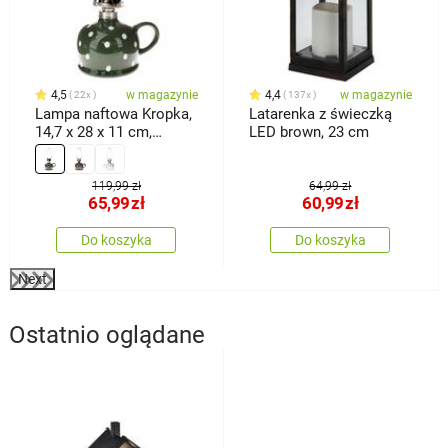
4,5
w magazynie
4,4
w magazynie
22x
137x
Lampa naftowa Kropka,
Latarenka z świeczką
14,7 x 28 x 11 cm,
LED brown, 23 cm
zielony
119,99 zł
64,99 zł
65,99
zł
60,99
zł
Do koszyka
Do koszyka
Next
Ostatnio oglądane