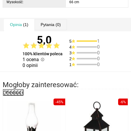
Wysokość:
66 cm
Opinia
(1)
Pytania
(0)
5,0
1
5
0
4
0
3
100% klientów poleca
0
2
1 ocena
0
1
0 opinii
Mogłoby zainteresować:
Previous
%
-45%
-6%