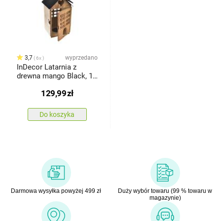
3,7
wyprzedano
6x
InDecor Latarnia z
drewna mango Black, 18
x 18 x 36 cm
129,99
zł
Do koszyka
Darmowa wysyłka powyżej 499 zł
Duży wybór towaru (99 % towaru w
magazynie)