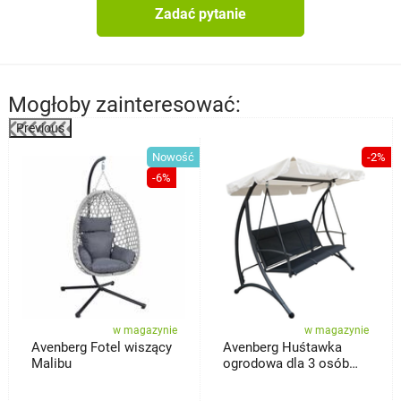
Zadać pytanie
Mogłoby zainteresować:
Previous
%
Nowość
-2%
-6%
w magazynie
w magazynie
Avenberg Fotel wiszący
Avenberg Huśtawka
Malibu
ogrodowa dla 3 osób
Aruba