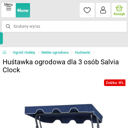
Menu
Koszyk
Ogród i hobby
Meble ogrodowe
Huśtawki
Huśtawka ogrodowa dla 3 osób Salvia
Clock
Zniżka -8%