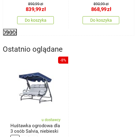
890,99 zł
890,99 zł
839,99
zł
868,99
zł
Do koszyka
Do koszyka
Next
Ostatnio oglądane
-8%
u dostawcy
Huśtawka ogrodowa dla
3 osób Salvia, niebieski