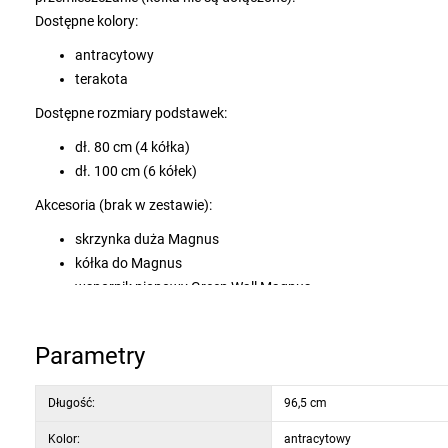
Dostępne kolory:
antracytowy
terakota
Dostępne rozmiary podstawek:
dł. 80 cm (4 kółka)
dł. 100 cm (6 kółek)
Akcesoria (brak w zestawie):
skrzynka duża Magnus
kółka do Magnus
wspornik pionowy Green Wall Magnus
dodatkowe części do wspornika pionowego Green Wall Mag
Parametry
Długość:
96,5 cm
Kolor:
antracytowy