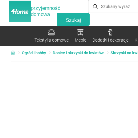
przyjemność
domowa
Tekstylia domowe
Meble
Dodatki i dekoracje
K
Ogród i hobby
Donice i skrzynki do kwiatów
Skrzynki na kw