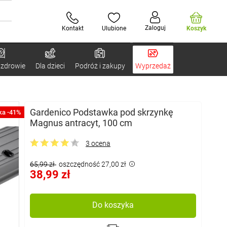
Zaloguj
Kontakt
Ulubione
Koszyk
 zdrowie
Dla dzieci
Podróż i zakupy
Wyprzedaż
Gardenico Podstawka pod skrzynkę
ka -41%
Magnus antracyt, 100 cm
3 ocena
65,99 zł
oszczędność 27,00 zł
38,99 zł
Do koszyka