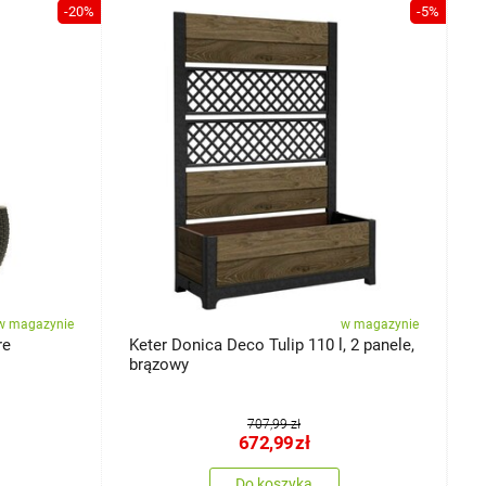
-20%
-5%
w magazynie
w magazynie
re
Keter Donica Deco Tulip 110 l, 2 panele,
D
brązowy
U
707,99 zł
672,99
zł
Do koszyka