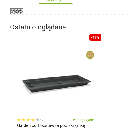
Next
Ostatnio oglądane
-41%
w magazynie
3x
Gardenico Podstawka pod skrzynkę