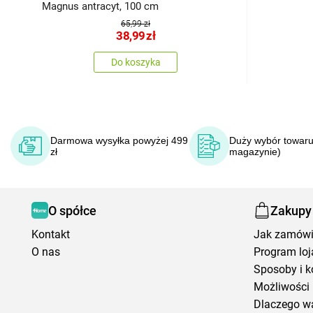
Magnus antracyt, 100 cm
65,99 zł
38,99
zł
Do koszyka
Darmowa wysyłka powyżej 499
Duży wybór towaru
zł
magazynie)
O spółce
Zakupy
Kontakt
Jak zamów
O nas
Program loj
Sposoby i k
Możliwości 
Dlaczego w