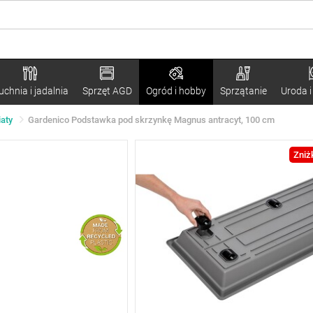
uchnia i jadalnia
Sprzęt AGD
Ogród i hobby
Sprzątanie
Uroda i
iaty
Gardenico Podstawka pod skrzynkę Magnus antracyt, 100 cm
Zniż