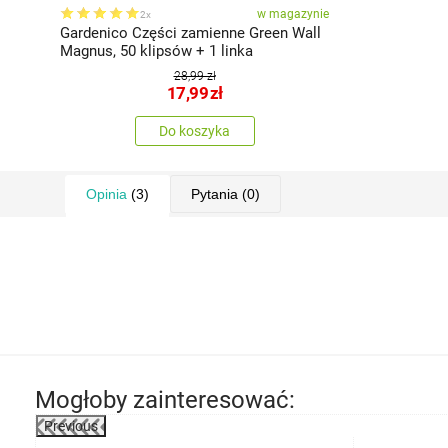
w magazynie
2x
Gardenico Części zamienne Green Wall
Magnus, 50 klipsów + 1 linka
28,99 zł
17,99
zł
Do koszyka
Opinia
(3)
Pytania
(0)
Mogłoby zainteresować:
Previous