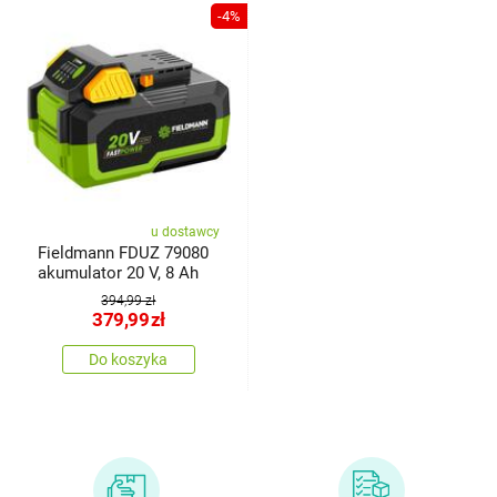
-4%
u dostawcy
Fieldmann FDUZ 79080
akumulator 20 V, 8 Ah
394,99 zł
379,99
zł
Do koszyka