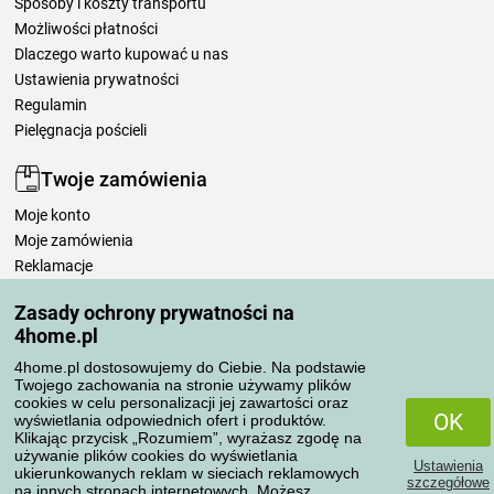
Sposoby i koszty transportu
Możliwości płatności
Dlaczego warto kupować u nas
Ustawienia prywatności
Regulamin
Pielęgnacja pościeli
Twoje zamówienia
Moje konto
Moje zamówienia
Reklamacje
Odstąpienie od umowy
Zasady ochrony prywatności na
Zasady przetwarzania recenzji
4home.pl
4home.pl dostosowujemy do Ciebie. Na podstawie
Sposoby transportu
Twojego zachowania na stronie używamy plików
cookies w celu personalizacji jej zawartości oraz
OK
wyświetlania odpowiednich ofert i produktów.
Klikając przycisk „Rozumiem”, wyrażasz zgodę na
Metody płatności
używanie plików cookies do wyświetlania
Ustawienia
ukierunkowanych reklam w sieciach reklamowych
szczegółowe
na innych stronach internetowych. Możesz