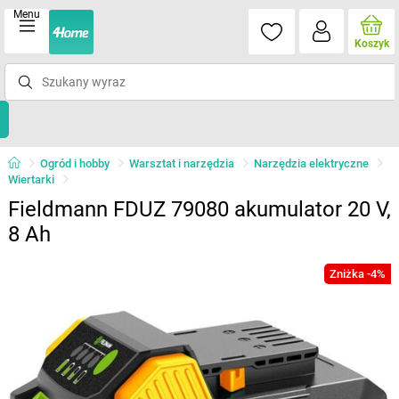
Menu
Koszyk
Ogród i hobby
Warsztat i narzędzia
Narzędzia elektryczne
Wiertarki
Fieldmann FDUZ 79080 akumulator 20 V,
8 Ah
Zniżka -4%