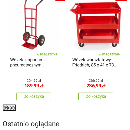
w magazynie
w magazynie
Wózek z oponami
Wózek warsztatowy
pneumatycznymi
Friedrich, 85 x 41 x 78
Classic, 18 x 36 x 113
cm
cm
204,99 zł
266,99 zł
189,99
zł
236,99
zł
Do koszyka
Do koszyka
Next
Ostatnio oglądane