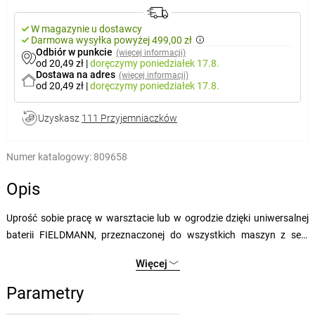
W magazynie u dostawcy
Darmowa wysyłka powyżej 499,00 zł
Odbiór w punkcie
(więcej informacji)
od 20,49 zł
|
doręczymy
poniedziałek 17.8.
Dostawa na adres
(więcej informacji)
od 20,49 zł
|
doręczymy
poniedziałek 17.8.
Uzyskasz
111 Przyjemniaczków
Numer katalogowy:
809658
Opis
Uprość sobie pracę w warsztacie lub w ogrodzie dzięki uniwersalnej
baterii FIELDMANN, przeznaczonej do wszystkich maszyn z serii
FAST POWER 20 V. Ten wydajny akumulator litowo-jonowy 20 V o
Więcej
pojemności 8000 mAh jest idealny do długotrwałego użytkowania
bez konieczności częstego ładowania. Dzięki opatentowanej
Parametry
technologii ogniw akumulatora nie tylko osiąga dłuższą żywotność,