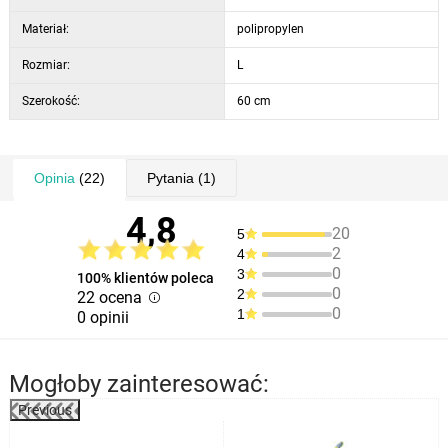
Pokrowiec ma wymiary 60 x 137 cm. Jest wykonany z mocnej
włókniny (polipropylenu), która jest lekka i delikatna dla Twoich
Materiał:
polipropylen
ubrań.
Rozmiar:
L
Szerokość:
60 cm
Opinia
(22)
Pytania
(1)
4,8
20
5
2
4
0
3
100% klientów poleca
0
2
22 ocena
0
1
0 opinii
Mogłoby zainteresować:
Previous
%