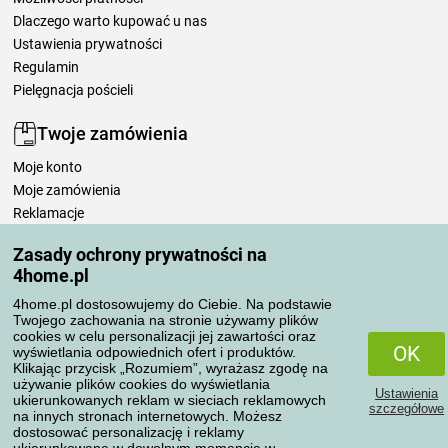
Dlaczego warto kupować u nas
Ustawienia prywatności
Regulamin
Pielęgnacja pościeli
Twoje zamówienia
Moje konto
Moje zamówienia
Reklamacje
Odstąpienie od umowy
Zasady ochrony prywatności na
Zasady przetwarzania recenzji
4home.pl
4home.pl dostosowujemy do Ciebie. Na podstawie
Sposoby transportu
Twojego zachowania na stronie używamy plików
cookies w celu personalizacji jej zawartości oraz
OK
wyświetlania odpowiednich ofert i produktów.
Klikając przycisk „Rozumiem”, wyrażasz zgodę na
Metody płatności
używanie plików cookies do wyświetlania
Ustawienia
ukierunkowanych reklam w sieciach reklamowych
szczegółowe
na innych stronach internetowych. Możesz
dostosować personalizację i reklamy