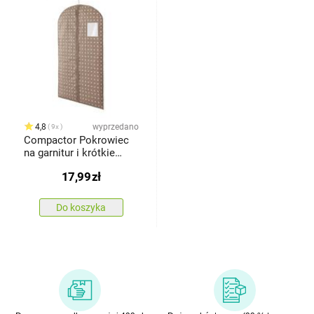
4,8
wyprzedano
9x
Compactor Pokrowiec
na garnitur i krótkie
suknie Rivioli, 60 x 100
17,99
zł
cm
Do koszyka