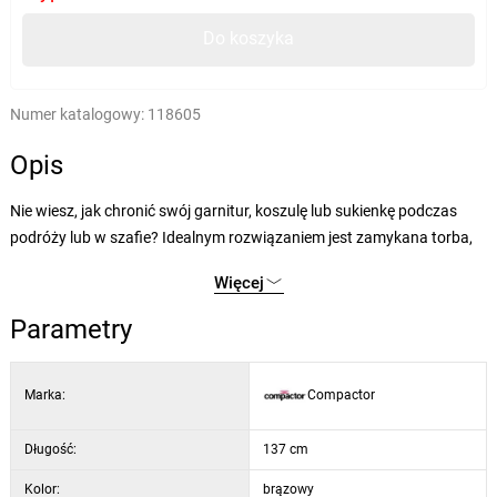
Do koszyka
Numer katalogowy:
118605
Opis
Nie wiesz, jak chronić swój garnitur, koszulę lub sukienkę podczas
podróży lub w szafie? Idealnym rozwiązaniem jest zamykana torba,
która zapobiega ich zabrudzeniu. Dodatkowo możliwość włożenia
Więcej
wieszaka na sukienkę zapobiega jej pognieceniu.
Parametry
Przezroczysty otwór z przodu ułatwi orientację, jeśli w szafie znajduje
się kilka opakowań i potrzebujesz użyć konkretnego elementu
Marka:
Compactor
garderoby. Na całej wysokości opakowania znajduje się zamek
błyskawiczny, dzięki czemu manipulowanie sukienkami lub
garniturami będzie szybkie i łatwe.
Długość:
137 cm
Kolor:
brązowy