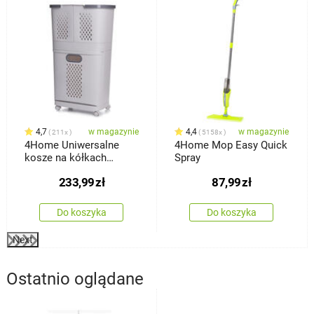
4,7
w magazynie
4,4
w magazynie
211x
5158x
4Home Uniwersalne
4Home Mop Easy Quick
kosze na kółkach
Spray
HANDY, 2 półki
233,99
zł
87,99
zł
Do koszyka
Do koszyka
Next
Ostatnio oglądane