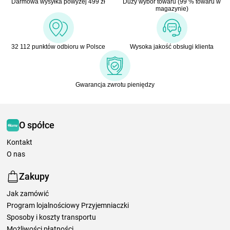
Darmowa wysyłka powyżej 499 zł
Duży wybór towaru (99 % towaru w
magazynie)
32 112 punktów odbioru w Polsce
Wysoka jakość obsługi klienta
Gwarancja zwrotu pieniędzy
O spółce
Kontakt
O nas
Zakupy
Jak zamówić
Program lojalnościowy Przyjemniaczki
Sposoby i koszty transportu
Możliwości płatności