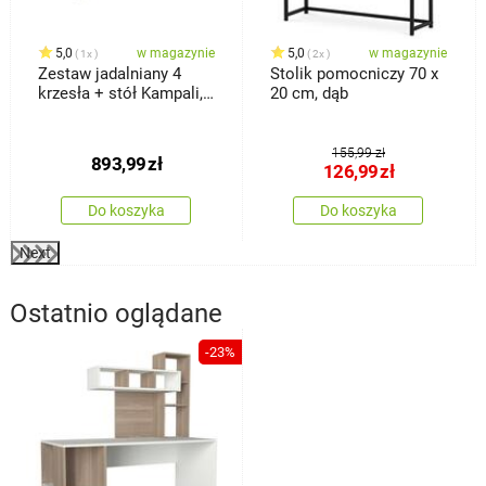
5,0
w magazynie
5,0
w magazynie
1x
2x
Zestaw jadalniany 4
Stolik pomocniczy 70 x
krzesła + stół Kampali,
20 cm, dąb
biały
155,99 zł
893,99
zł
126,99
zł
Do koszyka
Do koszyka
Next
Ostatnio oglądane
-23%