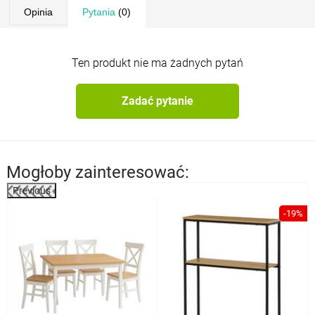
Opinia
Pytania
(0)
Ten produkt nie ma żadnych pytań
Zadać pytanie
Mogłoby zainteresować:
Previous
%
-19%