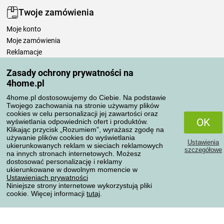
Twoje zamówienia
Moje konto
Moje zamówienia
Reklamacje
Odstąpienie od umowy
Zasady ochrony prywatności na
Zasady przetwarzania recenzji
4home.pl
4home.pl dostosowujemy do Ciebie. Na podstawie
Sposoby transportu
Twojego zachowania na stronie używamy plików
cookies w celu personalizacji jej zawartości oraz
OK
wyświetlania odpowiednich ofert i produktów.
Klikając przycisk „Rozumiem”, wyrażasz zgodę na
Metody płatności
używanie plików cookies do wyświetlania
Ustawienia
ukierunkowanych reklam w sieciach reklamowych
szczegółowe
na innych stronach internetowych. Możesz
dostosować personalizację i reklamy
ukierunkowane w dowolnym momencie w
Niezawodny sklep
Ustawieniach prywatności
Niniejsze strony internetowe wykorzystują pliki
cookie. Więcej informacji
tutaj
.