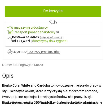
Do koszyka
W magazynie u dostawcy
Transport ponadgabarytowy
Dostawa na adres
(więcej informacji)
od 171,49 zł
|
doręczymy
do 4 tygodni
Uzyskasz
233 Przyjemniaczków
Numer katalogowy:
814820
Opis
Biurko Coral White and Cardoba
to nowoczesne miejsce do pracy w
stylu skandynawskim
, które łączy
czystą biel
z dekorem
cordoba
,
tworząc jasne, spokojne i przejrzyste środowisko pracy. Dzięki
wyższej konstrukcji z górnymi półkami oferuje nie tylko powierzchnię
Biurko jest wykonane
100%
z
płyty wiórowej pokrytej melaminą
o