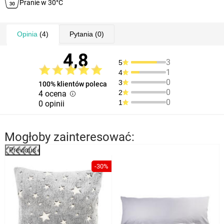
Pranie w 30°C
Opinia
(4)
Pytania
(0)
4,8
3
5
1
4
0
3
100% klientów poleca
0
2
4 ocena
0
1
0 opinii
Mogłoby zainteresować:
Previous
-30%