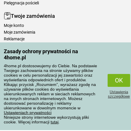
Pielęgnacja pościeli
Twoje zamówienia
Moje konto
Moje zamówienia
Reklamacje
Odstąpienie od umowy
Zasady ochrony prywatności na
Zasady przetwarzania recenzji
4home.pl
4home.pl dostosowujemy do Ciebie. Na podstawie
Sposoby transportu
Twojego zachowania na stronie używamy plików
cookies w celu personalizacji jej zawartości oraz
OK
wyświetlania odpowiednich ofert i produktów.
Klikając przycisk „Rozumiem”, wyrażasz zgodę na
Metody płatności
używanie plików cookies do wyświetlania
Ustawienia
ukierunkowanych reklam w sieciach reklamowych
szczegółowe
na innych stronach internetowych. Możesz
dostosować personalizację i reklamy
ukierunkowane w dowolnym momencie w
Niezawodny sklep
Ustawieniach prywatności
Niniejsze strony internetowe wykorzystują pliki
cookie. Więcej informacji
tutaj
.