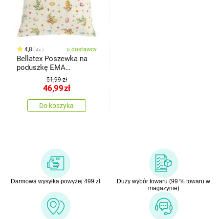
4,8
u dostawcy
4x
Bellatex Poszewka na
poduszkę EMA
Wielkanoc Jajko
51,99 zł
beżowy, 45 x 45 cm
46,99
zł
Do koszyka
Darmowa wysyłka powyżej 499 zł
Duży wybór towaru (99 % towaru w
magazynie)