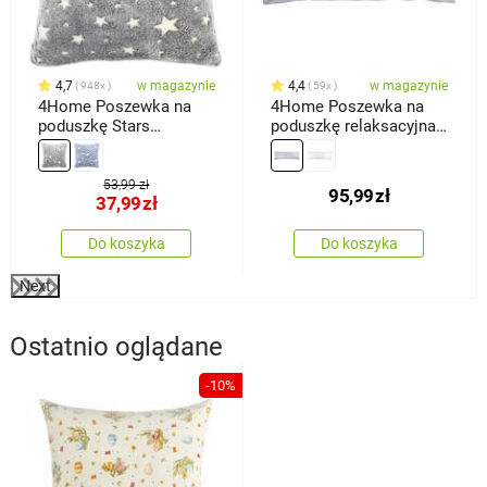
4,7
w magazynie
4,4
w magazynie
948x
59x
4Home Poszewka na
4Home Poszewka na
poduszkę Stars
poduszkę relaksacyjna
świecąca szary, 40 x 40
Mąż zastępczy,
cm
jasnoszara, 55 x 180 cm
53,99 zł
95,99
zł
37,99
zł
Do koszyka
Do koszyka
Next
Ostatnio oglądane
-10%