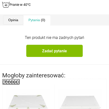
Pranie w 40°C
Opinia
Pytania
(0)
Ten produkt nie ma żadnych pytań
Zadać pytanie
Mogłoby zainteresować:
Previous
%