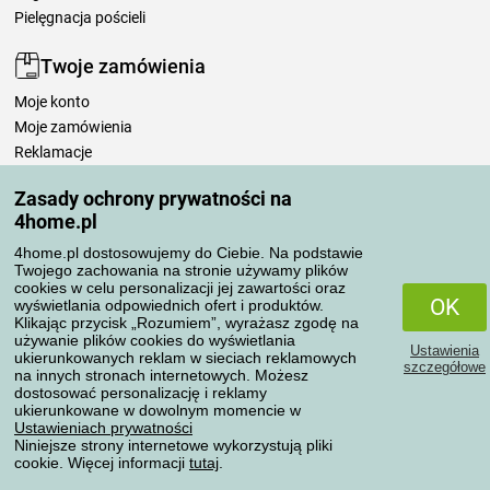
Pielęgnacja pościeli
Twoje zamówienia
Moje konto
Moje zamówienia
Reklamacje
Odstąpienie od umowy
Zasady ochrony prywatności na
Zasady przetwarzania recenzji
4home.pl
4home.pl dostosowujemy do Ciebie. Na podstawie
Sposoby transportu
Twojego zachowania na stronie używamy plików
cookies w celu personalizacji jej zawartości oraz
OK
wyświetlania odpowiednich ofert i produktów.
Klikając przycisk „Rozumiem”, wyrażasz zgodę na
Metody płatności
używanie plików cookies do wyświetlania
Ustawienia
ukierunkowanych reklam w sieciach reklamowych
szczegółowe
na innych stronach internetowych. Możesz
dostosować personalizację i reklamy
ukierunkowane w dowolnym momencie w
Niezawodny sklep
Ustawieniach prywatności
Niniejsze strony internetowe wykorzystują pliki
cookie. Więcej informacji
tutaj
.