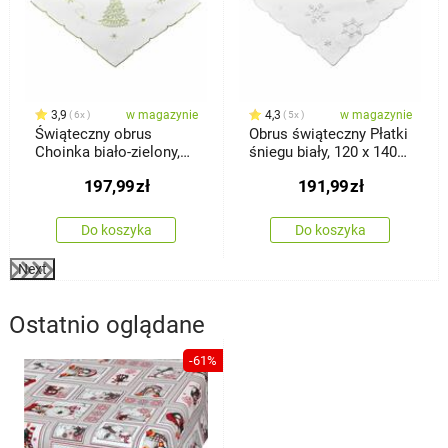
3,9
w magazynie
4,3
w magazynie
6x
5x
Świąteczny obrus
Obrus świąteczny Płatki
Choinka biało-zielony,
śniegu biały, 120 x 140
120 x 140 cm
cm
197,99
zł
191,99
zł
Do koszyka
Do koszyka
Next
Ostatnio oglądane
-61%