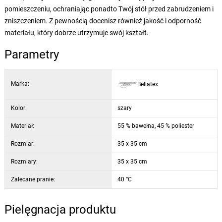
pomieszczeniu, ochraniając ponadto Twój stół przed zabrudzeniem i
zniszczeniem. Z pewnością docenisz również jakość i odporność
materiału, który dobrze utrzymuje swój kształt.
Parametry
Marka:
Bellatex
Kolor:
szary
Materiał:
55 % bawełna, 45 % poliester
Rozmiar:
35 x 35 cm
Rozmiary:
35 x 35 cm
Zalecane pranie:
40 °C
Pielęgnacja produktu