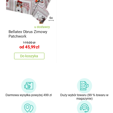
6x
u dostawcy
Bellatex Obrus Zimowy
Patchwork
119,00 zł
od
45,99
zł
Do koszyka
Darmowa wysyłka powyżej 499 zł
Duży wybór towaru (99 % towaru w
magazynie)