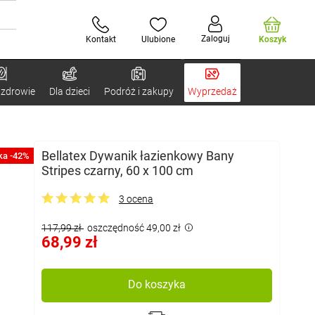
Zaloguj
Kontakt
Ulubione
Koszyk
 zdrowie
Dla dzieci
Podróż i zakupy
Wyprzedaż
Bellatex Dywanik łazienkowy Bany
ka -42%
Stripes czarny, 60 x 100 cm
3 ocena
117,99 zł
oszczędność 49,00 zł
68,99 zł
Do koszyka