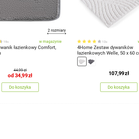
2 rozmiary
w magazynie
19x
13x
anik łazienkowy Comfort,
4Home Zestaw dywaników
m
łazienkowych Welle, 50 x 60 c
100 cm
44,99 zł
107,99
zł
od
34,99
zł
Do koszyka
Do koszyka