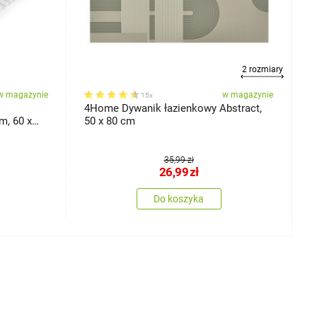
2 rozmiary
w magazynie
w magazynie
15x
4Home Dywanik łazienkowy Abstract,
4
m, 60 x
50 x 80 cm
6
35,99 zł
26,99
zł
Do koszyka