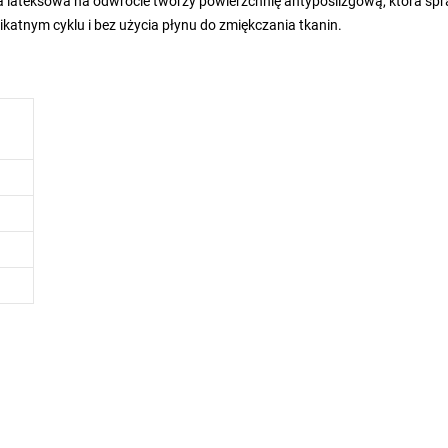
ka lateksowa na odwrocie tworzy powierzchnię antypoślizgową, która spr
likatnym cyklu i bez użycia płynu do zmiękczania tkanin.