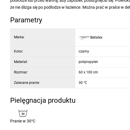
podłodze lub przed wanną, aby zapobiec poślizgnięciu się. Powło
że nie ślizga się po podłodze w łazience. Można prać w pralce w de
Parametry
Marka:
Bellatex
Kolor:
czarny
Materiał:
polipropylen
Rozmiar:
60 x 100 cm
Zalecane pranie:
30 °C
Pielęgnacja produktu
Pranie w 30°C