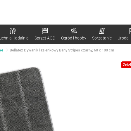
uchnia i jadalnia
Sprzęt AGD
Ogród i hobby
Sprzątanie
Uroda i
we
Bellatex Dywanik łazienkowy Bany Stripes czarny, 60 x 100 cm
Zniż