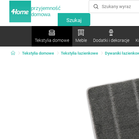
przyjemność
domowa
Tekstylia domowe
Meble
Dodatki i dekoracje
K
Tekstylia domowe
Tekstylia łazienkowe
Dywaniki łazienko