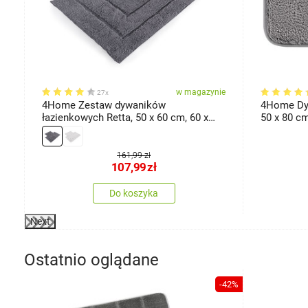
ie
w magazynie
27x
4Home Zestaw dywaników
4Home Dyw
D
łazienkowych Retta, 50 x 60 cm, 60 x
50 x 80 c
100 cm
161,99 zł
107,99
zł
Do koszyka
Next
Ostatnio oglądane
-42%