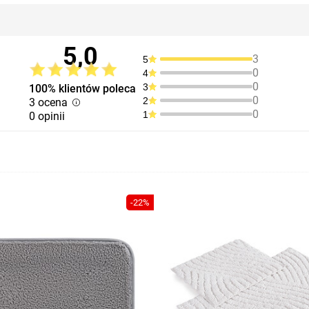
5,0
3
5
0
4
0
3
100% klientów poleca
0
2
3 ocena
0
1
0 opinii
-22%