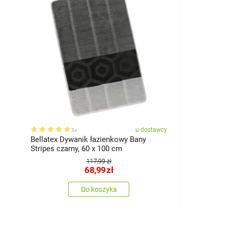
u dostawcy
3x
Bellatex Dywanik łazienkowy Bany
Stripes czarny, 60 x 100 cm
117,99 zł
68,99
zł
Do koszyka