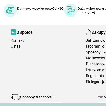
Darmowa wysyłka powyżej 499
Duży wybór towaru
zł
magazynie)
O spółce
Zakupy
Kontakt
Jak zamów
O nas
Program loj
Sposoby i k
Możliwości 
Dlaczego w
Ustawienia 
Regulamin
Pielęgnacja 
Sposoby transportu
M