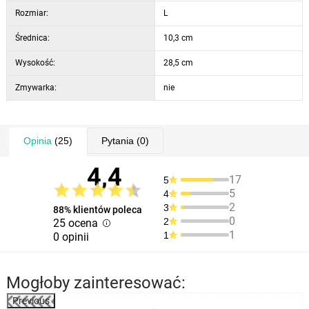
Rozmiar:
L
Średnica:
10,3 cm
Wysokość:
28,5 cm
Zmywarka:
nie
Opinia
(25)
Pytania
(0)
4,4
17
5
5
4
2
3
88% klientów poleca
0
2
25 ocena
1
1
0 opinii
Mogłoby zainteresować:
Previous