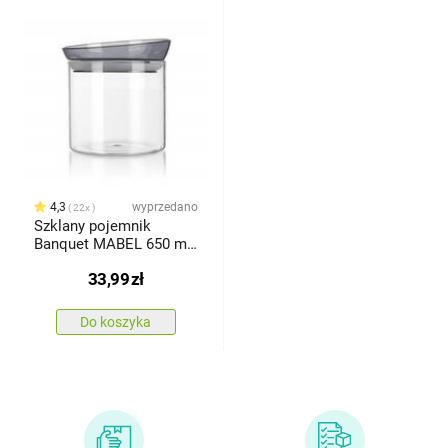
4,3
wyprzedano
22x
Szklany pojemnik
Banquet MABEL 650 ml,
szary
33,99
zł
Do koszyka