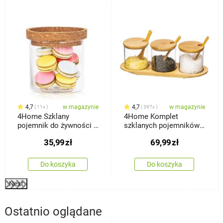
4,7
w magazynie
4,7
w magazynie
11x
397x
4Home Szklany
4Home Komplet
pojemnik do żywności z
szklanych pojemników z
pokrywką Cork, 450 ml
tacą i łyżeczkami
35,99
zł
69,99
zł
Bamboo, 310 ml
Do koszyka
Do koszyka
Next
Ostatnio oglądane