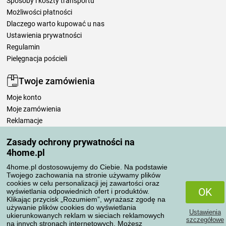
Sposoby i koszty transportu
Możliwości płatności
Dlaczego warto kupować u nas
Ustawienia prywatności
Regulamin
Pielęgnacja pościeli
Twoje zamówienia
Moje konto
Moje zamówienia
Reklamacje
Odstąpienie od umowy
Zasady ochrony prywatności na
Zasady przetwarzania recenzji
4home.pl
4home.pl dostosowujemy do Ciebie. Na podstawie
Sposoby transportu
Twojego zachowania na stronie używamy plików
cookies w celu personalizacji jej zawartości oraz
OK
wyświetlania odpowiednich ofert i produktów.
Klikając przycisk „Rozumiem”, wyrażasz zgodę na
Metody płatności
używanie plików cookies do wyświetlania
Ustawienia
ukierunkowanych reklam w sieciach reklamowych
szczegółowe
na innych stronach internetowych. Możesz