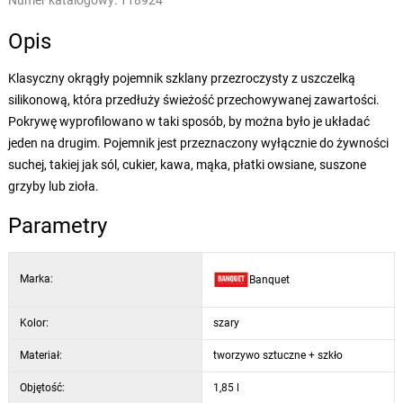
Numer katalogowy:
118924
Opis
Klasyczny okrągły pojemnik szklany przezroczysty z uszczelką
silikonową, która przedłuży świeżość przechowywanej zawartości.
Pokrywę wyprofilowano w taki sposób, by można było je układać
jeden na drugim. Pojemnik jest przeznaczony wyłącznie do żywności
suchej, takiej jak sól, cukier, kawa, mąka, płatki owsiane, suszone
grzyby lub zioła.
Parametry
Marka:
Banquet
Kolor:
szary
Materiał:
tworzywo sztuczne + szkło
Objętość:
1,85 l