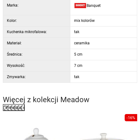
Marka:
Banquet
Kolor:
mix kolorów
Kuchenka mikrofalowa:
tak
Materiał:
ceramika
Średnica:
5 cm
Wysokość:
7 cm
Zmywarka:
tak
Więcej z kolekcji
Meadow
Previous
-16%