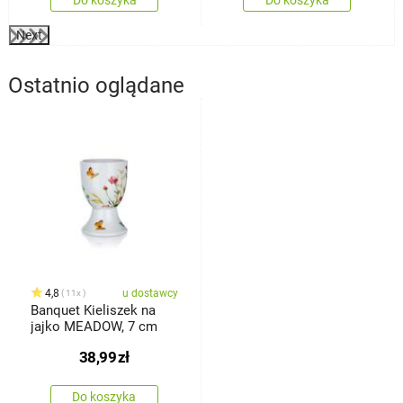
Do koszyka
Do koszyka
Next
Ostatnio oglądane
4,8
u dostawcy
11x
Banquet Kieliszek na
jajko MEADOW, 7 cm
38,99
zł
Do koszyka