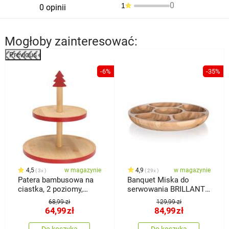
0
1
0 opinii
Mogłoby zainteresować:
Previous
%
-6%
-35%
4,5
w magazynie
4,9
w magazynie
3x
29x
Patera bambusowa na
Banquet Miska do
ciastka, 2 poziomy,
serwowania BRILLANTE
czerwony
Bamboo, 31,5 x 4 cm
68,99 zł
129,99 zł
64,99
zł
84,99
zł