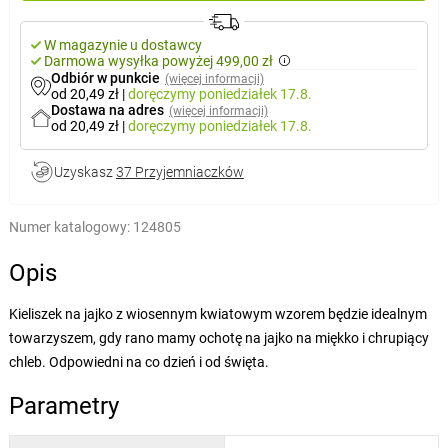
W magazynie u dostawcy
Darmowa wysyłka powyżej 499,00 zł
Odbiór w punkcie
(więcej informacji)
od 20,49 zł
|
doręczymy
poniedziałek 17.8.
Dostawa na adres
(więcej informacji)
od 20,49 zł
|
doręczymy
poniedziałek 17.8.
Uzyskasz
37 Przyjemniaczków
Numer katalogowy:
124805
Opis
Kieliszek na jajko z wiosennym kwiatowym wzorem będzie idealnym
towarzyszem, gdy rano mamy ochotę na jajko na miękko i chrupiący
chleb. Odpowiedni na co dzień i od święta.
Parametry