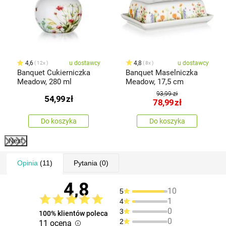
4,6
u dostawcy
4,8
u dostawcy
12x
8x
Banquet Cukierniczka
Banquet Maselniczka
Meadow, 280 ml
Meadow, 17,5 cm
93,99 zł
54,99
zł
78,99
zł
Do koszyka
Do koszyka
Next
Opinia
(11)
Pytania
(0)
4,8
10
5
1
4
0
3
100% klientów poleca
0
2
11 ocena