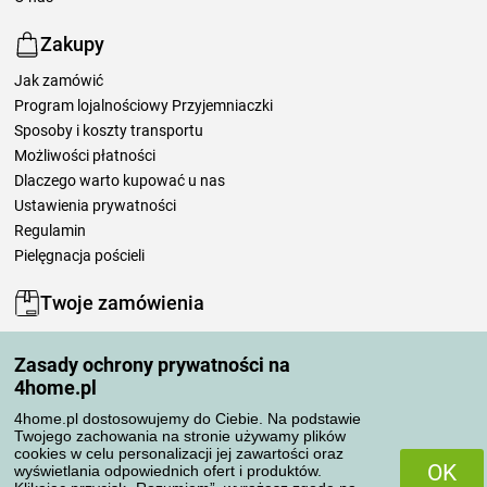
Zakupy
Jak zamówić
Program lojalnościowy Przyjemniaczki
Sposoby i koszty transportu
Możliwości płatności
Dlaczego warto kupować u nas
Ustawienia prywatności
Regulamin
Pielęgnacja pościeli
Twoje zamówienia
Moje konto
Zasady ochrony prywatności na
Moje zamówienia
4home.pl
Reklamacje
Odstąpienie od umowy
4home.pl dostosowujemy do Ciebie. Na podstawie
Twojego zachowania na stronie używamy plików
Zasady przetwarzania recenzji
cookies w celu personalizacji jej zawartości oraz
OK
wyświetlania odpowiednich ofert i produktów.