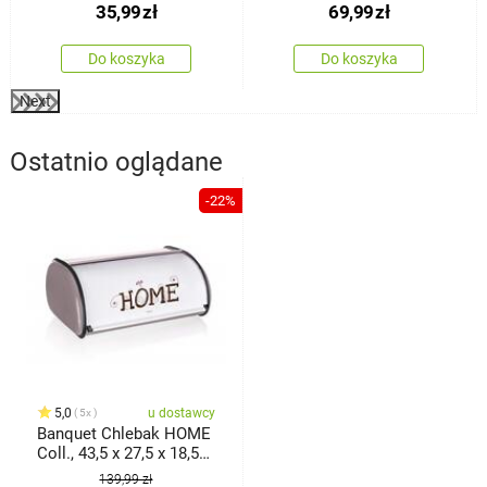
35,99
zł
69,99
zł
Bamboo, 310 ml
Do koszyka
Do koszyka
Next
Ostatnio oglądane
-22%
5,0
u dostawcy
5x
Banquet Chlebak HOME
Coll., 43,5 x 27,5 x 18,5
cm
139,99 zł