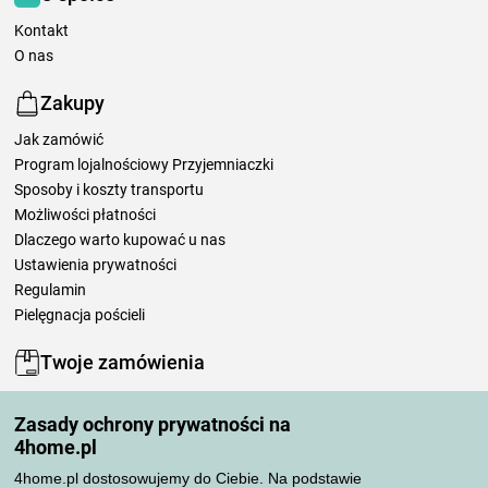
Kontakt
O nas
Zakupy
Jak zamówić
Program lojalnościowy Przyjemniaczki
Sposoby i koszty transportu
Możliwości płatności
Dlaczego warto kupować u nas
Ustawienia prywatności
Regulamin
Pielęgnacja pościeli
Twoje zamówienia
Moje konto
Zasady ochrony prywatności na
Moje zamówienia
4home.pl
Reklamacje
Odstąpienie od umowy
4home.pl dostosowujemy do Ciebie. Na podstawie