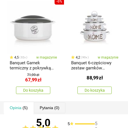
-6%
4,5
w magazynie
4,2
w magazynie
32x
90x
Banquet Garnek
Banquet 6-częściowy
termiczny z pokrywką
zestaw garnków
Sweet home 2,5 l
emaliowanych Home
71,99 zł
88,99
zł
67,99
zł
Do koszyka
Do koszyka
Opinia
(5)
Pytania
(0)
5,0
5
5