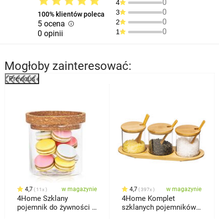
0
4
0
3
100% klientów poleca
0
2
5 ocena
0
1
0 opinii
Mogłoby zainteresować:
Previous
%
4,7
w magazynie
4,7
w magazynie
11x
397x
4Home Szklany
4Home Komplet
pojemnik do żywności z
szklanych pojemników z
pokrywką Cork, 450 ml
tacą i łyżeczkami