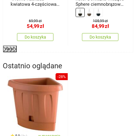
kwiatowa 4-częściowa,
Sphere ciemnobrązowy,
terakota
śr. 35 cm
69,99 zł
105,99 zł
54,99
zł
84,99
zł
Do koszyka
Do koszyka
Next
Ostatnio oglądane
-28%
5,0
w magazynie
2x