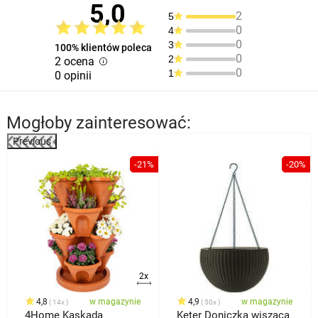
5,0
2
5
0
4
0
3
100% klientów poleca
0
2
2 ocena
0
1
0 opinii
Mogłoby zainteresować:
Previous
%
-21%
-20%
2x
4,8
w magazynie
4,9
w magazynie
14x
50x
4Home Kaskada
Keter Doniczka wisząca