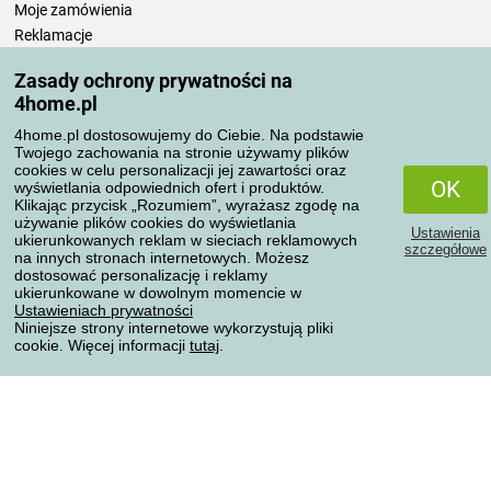
Moje zamówienia
Reklamacje
Odstąpienie od umowy
Zasady ochrony prywatności na
Zasady przetwarzania recenzji
4home.pl
4home.pl dostosowujemy do Ciebie. Na podstawie
Sposoby transportu
Twojego zachowania na stronie używamy plików
cookies w celu personalizacji jej zawartości oraz
OK
wyświetlania odpowiednich ofert i produktów.
Klikając przycisk „Rozumiem”, wyrażasz zgodę na
Metody płatności
używanie plików cookies do wyświetlania
Ustawienia
ukierunkowanych reklam w sieciach reklamowych
szczegółowe
na innych stronach internetowych. Możesz
dostosować personalizację i reklamy
ukierunkowane w dowolnym momencie w
Niezawodny sklep
Ustawieniach prywatności
Niniejsze strony internetowe wykorzystują pliki
cookie. Więcej informacji
tutaj
.
Ochrona danych osobowych