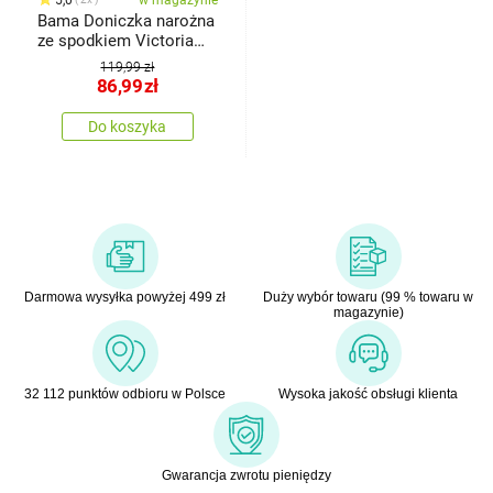
Bama Doniczka narożna
ze spodkiem Victoria
terracota, 40 x 54 x 45
119,99 zł
cm
86,99
zł
Do koszyka
Darmowa wysyłka powyżej 499 zł
Duży wybór towaru (99 % towaru w
magazynie)
32 112 punktów odbioru w Polsce
Wysoka jakość obsługi klienta
Gwarancja zwrotu pieniędzy