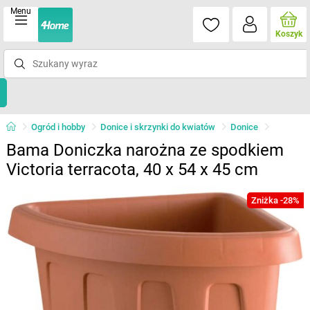
Menu
Koszyk
Ogród i hobby
Donice i skrzynki do kwiatów
Donice
Bama Doniczka narożna ze spodkiem
Victoria terracota, 40 x 54 x 45 cm
Zniżka -28%