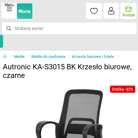
Menu
Koszyk
Meble
Meble do siedzenia
Krzesła biurowe i fotele
Autronic KA-S3015 BK Krzesło biurowe,
czarne
Zniżka -22%