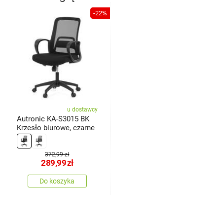
-22%
u dostawcy
Autronic KA-S3015 BK
Krzesło biurowe, czarne
372,99 zł
289,99
zł
Do koszyka