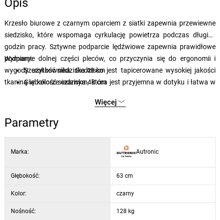
Opis
Krzesło biurowe z czarnym oparciem z siatki zapewnia przewiewne
siedzisko, które wspomaga cyrkulację powietrza podczas długich
godzin pracy. Sztywne podparcie lędźwiowe zapewnia prawidłowe
podparcie dolnej części pleców, co przyczynia się do ergonomii i
Wymiary:
wygody użytkownika. Siedzisko jest tapicerowane wysokiej jakości
Szerokość siedziska
48 cm
tkaniną w kolorze czarnym, która jest przyjemna w dotyku i łatwa w
Głębokość siedziska
48 cm
utrzymaniu. Sztywne plastikowe podłokietniki uzupełnia stabilna
Wysokość siedziska
47 cm
Więcej
plastikowa podstawa z kółkami przeznaczonymi do twardych
Regulowana wysokość
95–105 cm
powierzchni, co umożliwia łatwe przemieszczanie bez uszkadzania
Regulowana wysokość siedziska
47-57 cm
Parametry
podłogi. Mechanizm bujany umożliwia regulację nachylenia oparcia
Średnica krzyżaka
65 cm
dla indywidualnego komfortu, a nośność krzesła jest standardowa
Wysokość podłokietników
20 cm
Marka:
Autronic
dla zastosowań biurowych.
Szerokość podłokietników
6,5 cm
Głębokość:
63 cm
Kolor:
czarny
Nośność:
128 kg