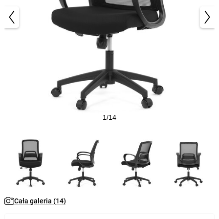
1/14
Cała galeria (14)