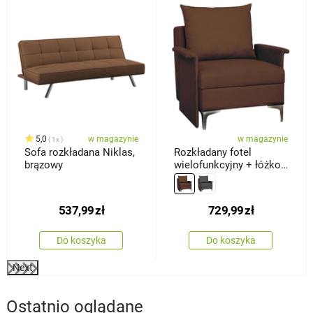
%
5,0
w magazynie
w magazynie
1x
Sofa rozkładana Niklas,
Rozkładany fotel
brązowy
wielofunkcyjny + łóżko
Baron, brązowy
537,99
zł
729,99
zł
Do koszyka
Do koszyka
Next
Ostatnio oglądane