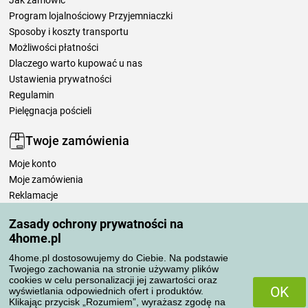
Program lojalnościowy Przyjemniaczki
Sposoby i koszty transportu
Możliwości płatności
Dlaczego warto kupować u nas
Ustawienia prywatności
Regulamin
Pielęgnacja pościeli
Twoje zamówienia
Moje konto
Moje zamówienia
Reklamacje
Odstąpienie od umowy
Zasady ochrony prywatności na
Zasady przetwarzania recenzji
4home.pl
4home.pl dostosowujemy do Ciebie. Na podstawie
Sposoby transportu
Twojego zachowania na stronie używamy plików
cookies w celu personalizacji jej zawartości oraz
OK
wyświetlania odpowiednich ofert i produktów.
Klikając przycisk „Rozumiem”, wyrażasz zgodę na