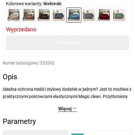
Kolorowe warianty:
Niebieski
Wyprzedano
Do koszyka
Numer katalogowy:
235302
Opis
Idealna ochrona mebli i stylowy dodatek w jednym? Jest to możliwe z
praktycznymi pokrowcami elastycznymi Magic clean. Przytłumiony
odcień niebieskiego koloru doskonale uzupełni wystrój każdego
Więcej
wnętrza. Pokrowiec elastyczny pomoże ożywić stare meble i ukryć
wszelkie niedoskonałości i zużycie. Ochroni je także przed
Parametry
zabrudzeniami i uszkodzeniami, co docenisz mając nawet zupełnie
nowe meble.