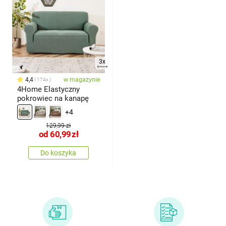
3x
4,4
w magazynie
174x
4Home Elastyczny
pokrowiec na kanapę
+4
129,99 zł
od
60,99
zł
Do koszyka