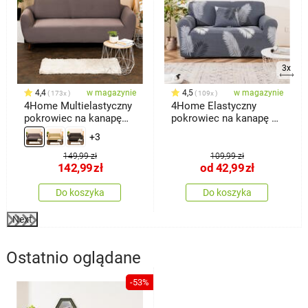
3x
4,4
w magazynie
4,5
w magazynie
173x
109x
4Home Multielastyczny
4Home Elastyczny
pokrowiec na kanapę
pokrowiec na kanapę 2-
Comfort, szary, 180 -
osobową Noi
+3
220 cm
149,99 zł
109,99 zł
142,99
zł
od
42,99
zł
Do koszyka
Do koszyka
Next
Ostatnio oglądane
-53%