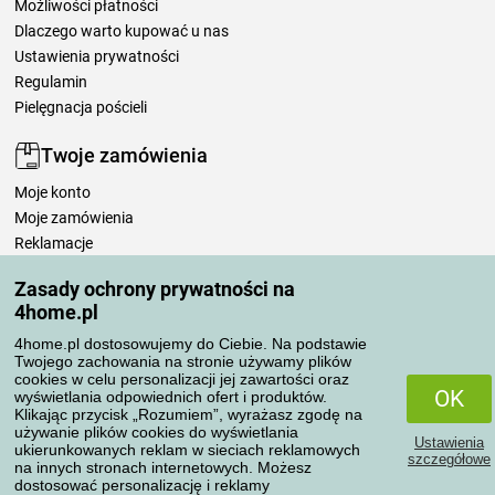
Możliwości płatności
Dlaczego warto kupować u nas
Ustawienia prywatności
Regulamin
Pielęgnacja pościeli
Twoje zamówienia
Moje konto
Moje zamówienia
Reklamacje
Odstąpienie od umowy
Zasady ochrony prywatności na
Zasady przetwarzania recenzji
4home.pl
4home.pl dostosowujemy do Ciebie. Na podstawie
Sposoby transportu
Twojego zachowania na stronie używamy plików
cookies w celu personalizacji jej zawartości oraz
OK
wyświetlania odpowiednich ofert i produktów.
Klikając przycisk „Rozumiem”, wyrażasz zgodę na
Metody płatności
używanie plików cookies do wyświetlania
Ustawienia
ukierunkowanych reklam w sieciach reklamowych
szczegółowe
na innych stronach internetowych. Możesz
dostosować personalizację i reklamy