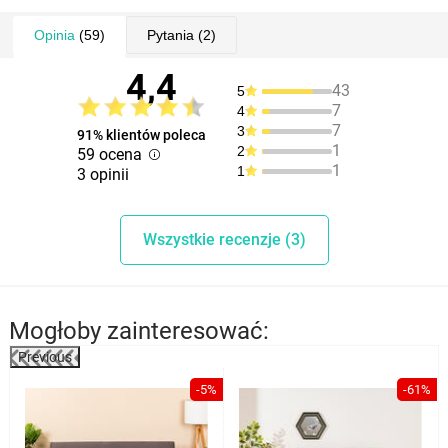
1x pokrowiec na fotel
3x wałek mocujący
Opinia
(59)
Pytania
(2)
4,4
43
5
7
4
7
3
91% klientów poleca
1
2
59 ocena
1
1
3 opinii
Wszystkie recenzje (3)
Mogłoby zainteresować:
Previous
%
-5%
-61%