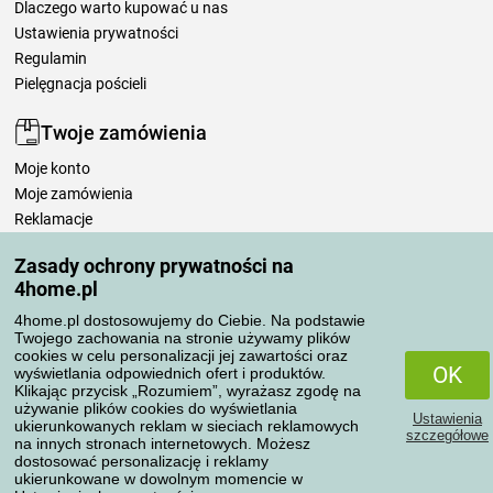
Dlaczego warto kupować u nas
Ustawienia prywatności
Regulamin
Pielęgnacja pościeli
Twoje zamówienia
Moje konto
Moje zamówienia
Reklamacje
Odstąpienie od umowy
Zasady ochrony prywatności na
Zasady przetwarzania recenzji
4home.pl
4home.pl dostosowujemy do Ciebie. Na podstawie
Sposoby transportu
Twojego zachowania na stronie używamy plików
cookies w celu personalizacji jej zawartości oraz
OK
wyświetlania odpowiednich ofert i produktów.
Klikając przycisk „Rozumiem”, wyrażasz zgodę na
Metody płatności
używanie plików cookies do wyświetlania
Ustawienia
ukierunkowanych reklam w sieciach reklamowych
szczegółowe
na innych stronach internetowych. Możesz
dostosować personalizację i reklamy
ukierunkowane w dowolnym momencie w
Niezawodny sklep