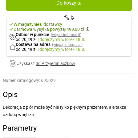
Do koszyka
W magazynie u dostawcy
Darmowa wysyłka powyżej 499,00 zł
Odbiór w punkcie
(więcej informacji)
od 20,49 zł
|
doręczymy
wtorek 18.8.
Dostawa na adres
(więcej informacji)
od 20,49 zł
|
doręczymy
wtorek 18.8.
Uzyskasz
36 Przyjemniaczków
Numer katalogowy:
695029
Opis
Dekoracja z piór może być nie tylko pięknym prezentem, ale także
ozdobą wnętrza.
Parametry