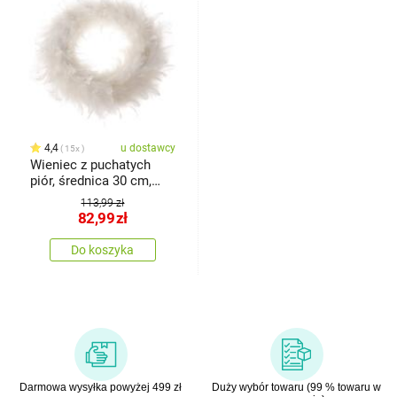
4,4
u dostawcy
15x
Wieniec z puchatych
piór, średnica 30 cm,
biały
113,99 zł
82,99
zł
Do koszyka
Darmowa wysyłka powyżej 499 zł
Duży wybór towaru (99 % towaru w