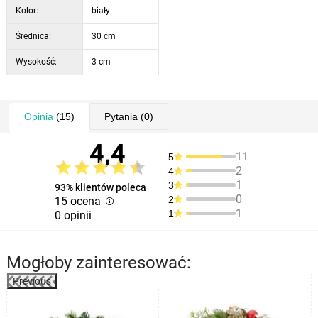
Kolor:
biały
Średnica:
30 cm
Wysokość:
3 cm
Opinia
(15)
Pytania
(0)
4,4
11
5
2
4
1
3
93% klientów poleca
0
2
15 ocena
1
1
0 opinii
Mogłoby zainteresować:
Previous
%