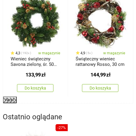
4,3
w magazynie
4,9
w magazynie
192x
5x
Wieniec świąteczny
Świąteczny wieniec
Savona zielony, śr. 50
rattanowy Rosso, 30 cm
cm
133,99
zł
144,99
zł
Do koszyka
Do koszyka
Next
Ostatnio oglądane
-27%