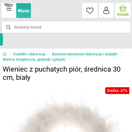
Menu
Koszyk
Dodatki i dekoracje
Bożonarodzeniowe dekoracje i dodatki
Wieńce świąteczne, girlandy i gałązki
Wieniec z puchatych piór, średnica 30
cm, biały
Zniżka -27%