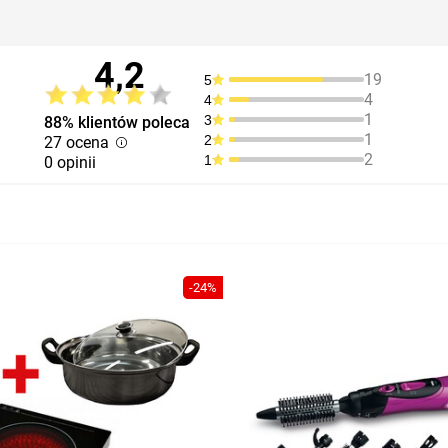
4,2
19
5
4
4
1
3
88% klientów poleca
1
2
27 ocena
2
1
0 opinii
-24%