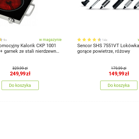
w magazynie
9x
14x
omocyjny Kalorik CKP 1001
Sencor SHS 7551VT Lokówka
gorące powietrze, różowy
329,99 zł
179,99 zł
249,99
zł
149,99
zł
Do koszyka
Do koszyka