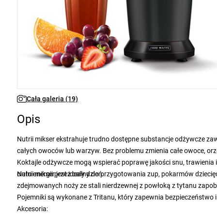
Cała galeria (19)
Opis
Nutrii mikser ekstrahuje trudno dostępne substancje odżywcze zaw
całych owoców lub warzyw. Bez problemu zmienia całe owoce, orzec
Koktajle odżywcze mogą wspierać poprawę jakości snu, trawienia
ciału energii przez cały dzień.
Nutrii mikser jest idealny do przygotowania zup, pokarmów dziecię
zdejmowanych noży ze stali nierdzewnej z powłoką z tytanu zapobi
Pojemniki są wykonane z Tritanu, który zapewnia bezpieczeństwo i
Akcesoria: