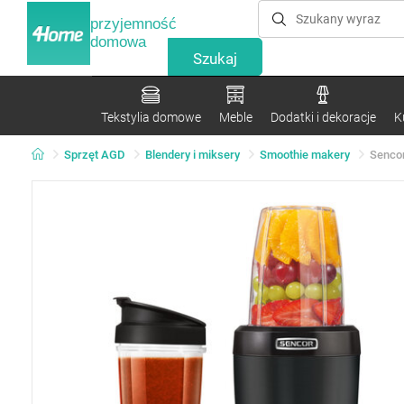
przyjemność
domowa
Tekstylia domowe
Meble
Dodatki i dekoracje
K
Sprzęt AGD
Blendery i miksery
Smoothie makery
Sencor