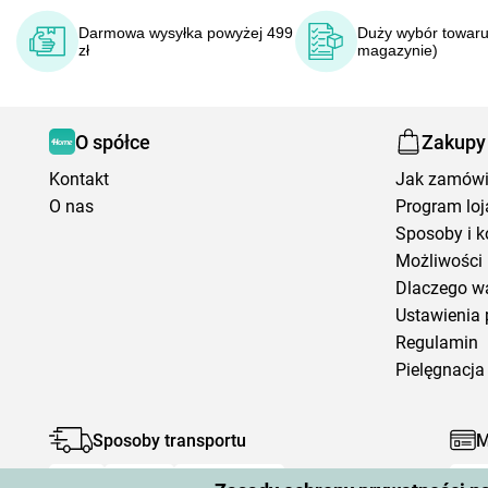
Darmowa wysyłka powyżej 499
Duży wybór towaru
zł
magazynie)
O spółce
Zakupy
Kontakt
Jak zamów
O nas
Program loj
Sposoby i k
Możliwości 
Dlaczego w
Ustawienia 
Regulamin
Pielęgnacja 
Sposoby transportu
M