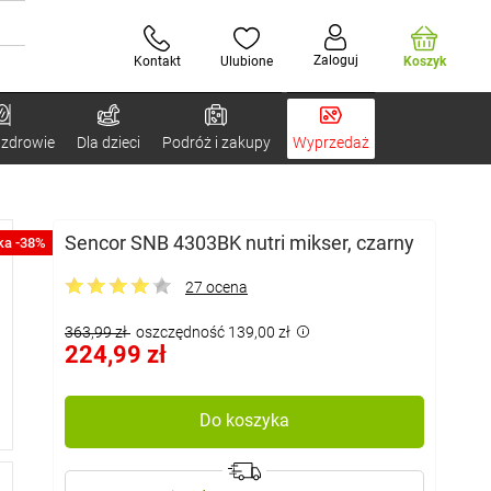
Zaloguj
Kontakt
Ulubione
Koszyk
 zdrowie
Dla dzieci
Podróż i zakupy
Wyprzedaż
Sencor SNB 4303BK nutri mikser, czarny
ka -38%
27 ocena
363,99 zł
oszczędność 139,00 zł
224,99 zł
Do koszyka