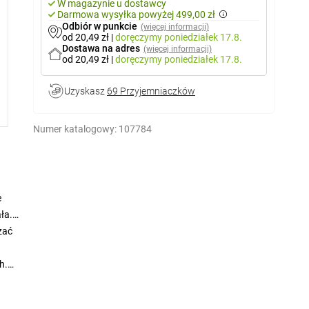
W magazynie u dostawcy
Darmowa wysyłka powyżej 499,00 zł
Odbiór w punkcie
(więcej informacji)
od 20,49 zł
|
doręczymy
poniedziałek 17.8.
Dostawa na adres
(więcej informacji)
od 20,49 zł
|
doręczymy
poniedziałek 17.8.
Uzyskasz
69 Przyjemniaczków
Numer katalogowy:
107784
e
ła.
zać
h.