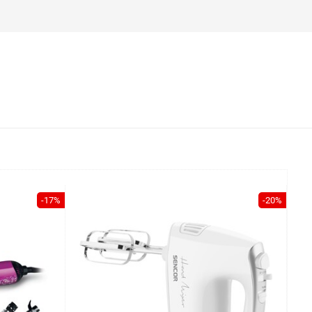
-17%
-20%