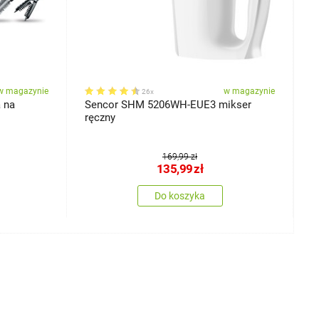
w magazynie
w magazynie
26x
 na
Sencor SHM 5206WH-EUE3 mikser
S
ręczny
169,99 zł
135,99
zł
Do koszyka