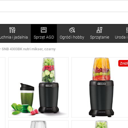
uchnia i jadalnia
Sprzęt AGD
Ogród i hobby
Sprzątanie
Uroda i
 SNB 4303BK nutri mikser, czarny
Zniż