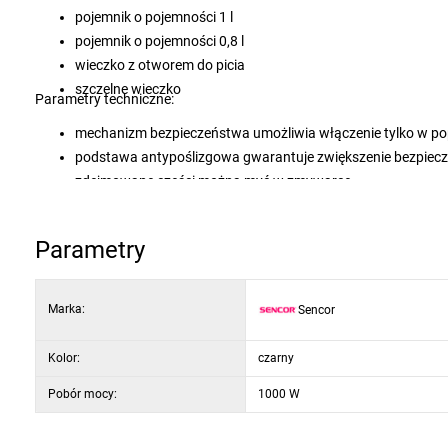
pojemnik o pojemności 1 l
pojemnik o pojemności 0,8 l
wieczko z otworem do picia
szczelne wieczko
Parametry techniczne:
mechanizm bezpieczeństwa umożliwia włączenie tylko w po
podstawa antypoślizgowa gwarantuje zwiększenie bezpiec
zdejmowane części można myć w zmywarce
długość przewodu zasilającego: 1,2 m
220 - 240 V, 50 - 60 Hz
Parametry
Marka:
Sencor
Kolor:
czarny
Pobór mocy:
1000 W