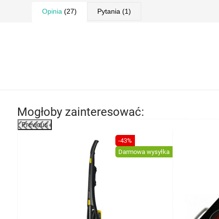
Opinia
(27)
Pytania
(1)
Mogłoby zainteresować:
Previous
-37%
-43%
Darmowa wysyłka