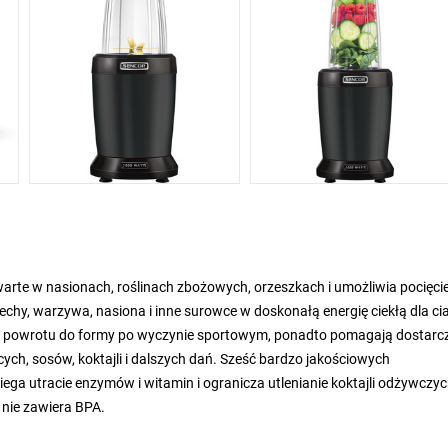
arte w nasionach, roślinach zbożowych, orzeszkach i umożliwia pocięci
hy, warzywa, nasiona i inne surowce w doskonałą energię ciekłą dla cia
 i powrotu do formy po wyczynie sportowym, ponadto pomagają dostarc
cych, sosów, koktajli i dalszych dań. Sześć bardzo jakościowych
ega utracie enzymów i witamin i ogranicza utlenianie koktajli odżywczyc
 nie zawiera BPA.