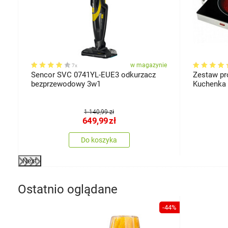
ie
w magazynie
7x
Sencor SVC 0741YL-EUE3 odkurzacz
Zestaw pr
bezprzewodowy 3w1
Kuchenka + garnek ze stali nierdzewnej
gratis
1 140,99 zł
649,99
zł
Do koszyka
Next
Ostatnio oglądane
-44%