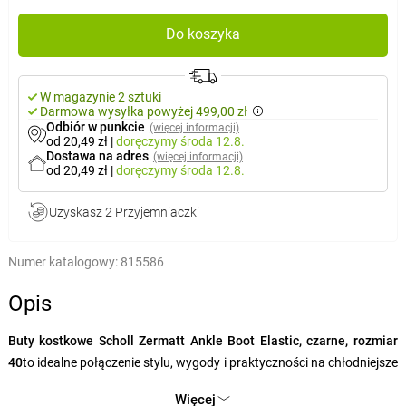
Do koszyka
W magazynie 2 sztuki
Darmowa wysyłka powyżej 499,00 zł
Odbiór w punkcie
(więcej informacji)
od 20,49 zł
|
doręczymy
środa 12.8.
Dostawa na adres
(więcej informacji)
od 20,49 zł
|
doręczymy
środa 12.8.
Uzyskasz
2 Przyjemniaczki
Numer katalogowy:
815586
Opis
Buty kostkowe Scholl Zermatt Ankle Boot Elastic, czarne, rozmiar
40
to idealne połączenie stylu, wygody i praktyczności na chłodniejsze
dni. Ich nowoczesny
, całkowicie czarny design
z elastycznymi
Więcej