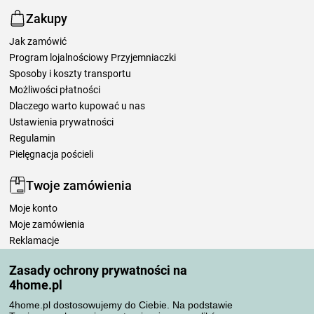
Zakupy
Jak zamówić
Program lojalnościowy Przyjemniaczki
Sposoby i koszty transportu
Możliwości płatności
Dlaczego warto kupować u nas
Ustawienia prywatności
Regulamin
Pielęgnacja pościeli
Twoje zamówienia
Moje konto
Moje zamówienia
Reklamacje
Odstąpienie od umowy
Zasady ochrony prywatności na
Zasady przetwarzania recenzji
4home.pl
4home.pl dostosowujemy do Ciebie. Na podstawie
Sposoby transportu