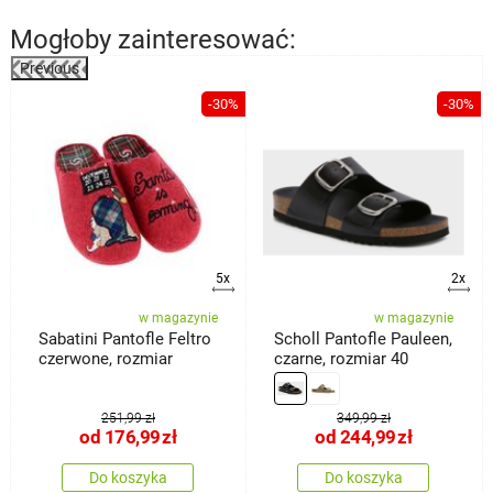
Mogłoby zainteresować:
Previous
%
-30%
-30%
5x
2x
w magazynie
w magazynie
Sabatini Pantofle Feltro
Scholl Pantofle Pauleen,
czerwone, rozmiar
czarne, rozmiar 40
251,99 zł
349,99 zł
od
176,99
zł
od
244,99
zł
Do koszyka
Do koszyka