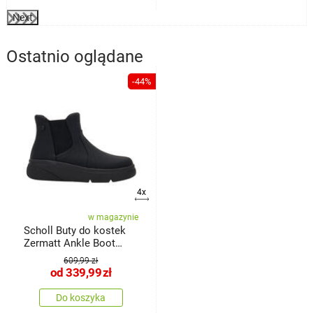
Next
Ostatnio oglądane
-44%
4x
w magazynie
Scholl Buty do kostek
Zermatt Ankle Boot
Elastic
609,99 zł
od
339,99
zł
Do koszyka