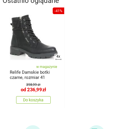
Ostatnio oglądane
-41%
4x
w magazynie
Relife Damskie botki
czarne, rozmiar 41
398,99 zł
od
236,99
zł
Do koszyka