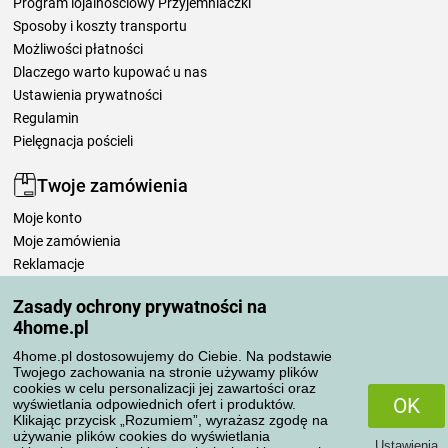
Program lojalnościowy Przyjemniaczki
Sposoby i koszty transportu
Możliwości płatności
Dlaczego warto kupować u nas
Ustawienia prywatności
Regulamin
Pielęgnacja pościeli
Twoje zamówienia
Moje konto
Moje zamówienia
Reklamacje
Odstąpienie od umowy
Zasady ochrony prywatności na
Zasady przetwarzania recenzji
4home.pl
4home.pl dostosowujemy do Ciebie. Na podstawie
Sposoby transportu
Twojego zachowania na stronie używamy plików
cookies w celu personalizacji jej zawartości oraz
OK
wyświetlania odpowiednich ofert i produktów.
Klikając przycisk „Rozumiem”, wyrażasz zgodę na
Metody płatności
używanie plików cookies do wyświetlania
Ustawienia