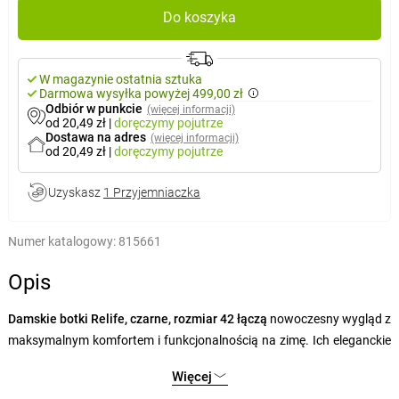
Do koszyka
W magazynie ostatnia sztuka
Darmowa wysyłka powyżej 499,00 zł
Odbiór w punkcie
(więcej informacji)
od 20,49 zł
|
doręczymy
pojutrze
Dostawa na adres
(więcej informacji)
od 20,49 zł
|
doręczymy
pojutrze
Uzyskasz
1 Przyjemniaczka
Numer katalogowy:
815661
Opis
Damskie botki Relife, czarne, rozmiar 42 łączą
nowoczesny wygląd z
maksymalnym komfortem i funkcjonalnością na zimę. Ich eleganckie
czarne wykończenie
z delikatnymi zdobieniami i
bocznym zamkiem
Więcej
błyskawicznym
wygląda stylowo, a jednocześnie jest praktyczne.