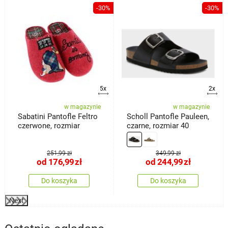
%
-30%
-30%
5x
2x
w magazynie
w magazynie
Sabatini Pantofle Feltro
Scholl Pantofle Pauleen,
czerwone, rozmiar
czarne, rozmiar 40
251,99 zł
349,99 zł
od
176,99
zł
od
244,99
zł
Do koszyka
Do koszyka
Next