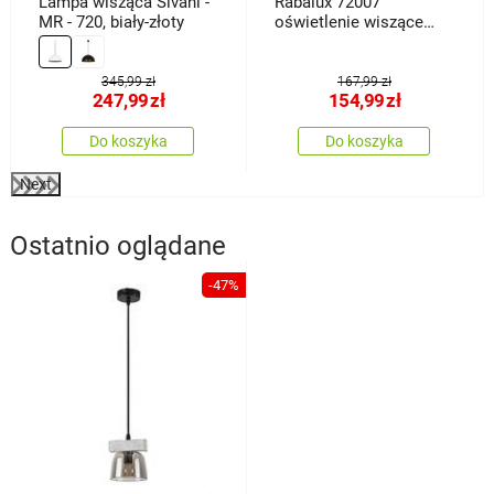
Lampa wisząca Sivani -
Rabalux 72007
MR - 720, biały-złoty
oświetlenie wiszące
Jarod, czarny
345,99 zł
167,99 zł
247,99
zł
154,99
zł
Do koszyka
Do koszyka
Next
Ostatnio oglądane
-47%