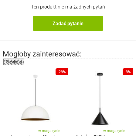
Ten produkt nie ma żadnych pytań
Zadać pytanie
Mogłoby zainteresować:
Previous
%
-28%
-8%
w magazynie
w magazynie