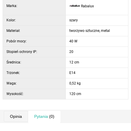
Marka:
Rabalux
Oprawa oświetleniowa Cardamom może być używana z jedną
żarówką o mocy do 40 W. Typ gniazda to E14. Do oprawy można
wybrać źródło światła o barwie ciepłej lub naturalnej białej. Ten model
Kolor:
szary
jest dostarczany bez źródła światła.
Materiał:
tworzywo sztuczne, metal
Pobór mocy:
40 W
Stopień ochrony IP:
20
Średnica:
12 cm
Trzonek:
E14
Waga:
0,52 kg
Wysokość:
120 cm
Opinia
Pytania
(0)