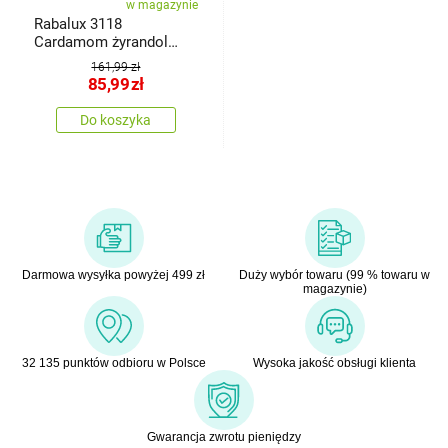
w magazynie
Rabalux 3118
Cardamom żyrandol
wiszący z drewnianymi
161,99 zł
elementami
85,99
zł
Do koszyka
Darmowa wysyłka powyżej 499 zł
Duży wybór towaru (99 % towaru w
magazynie)
32 135 punktów odbioru w Polsce
Wysoka jakość obsługi klienta
Gwarancja zwrotu pieniędzy