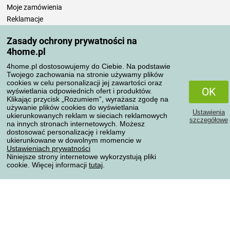
Moje zamówienia
Reklamacje
Odstąpienie od umowy
Zasady ochrony prywatności na
Zasady przetwarzania recenzji
4home.pl
4home.pl dostosowujemy do Ciebie. Na podstawie
Sposoby transportu
Twojego zachowania na stronie używamy plików
cookies w celu personalizacji jej zawartości oraz
OK
wyświetlania odpowiednich ofert i produktów.
Klikając przycisk „Rozumiem”, wyrażasz zgodę na
Metody płatności
używanie plików cookies do wyświetlania
Ustawienia
ukierunkowanych reklam w sieciach reklamowych
szczegółowe
na innych stronach internetowych. Możesz
dostosować personalizację i reklamy
ukierunkowane w dowolnym momencie w
Niezawodny sklep
Ustawieniach prywatności
Niniejsze strony internetowe wykorzystują pliki
cookie. Więcej informacji
tutaj
.
Ochrona danych osobowych