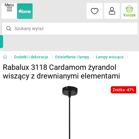
Menu
Koszyk
Dodatki i dekoracje
Oświetlenie i lampy
Lampy wiszące
Rabalux 3118 Cardamom żyrandol
wiszący z drewnianymi elementami
Zniżka -47%