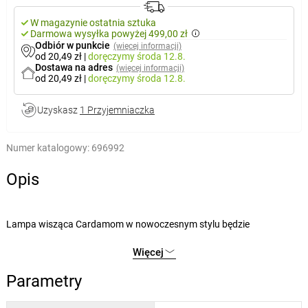
W magazynie ostatnia sztuka
Darmowa wysyłka powyżej 499,00 zł
Odbiór w punkcie
(więcej informacji)
od 20,49 zł
|
doręczymy
środa 12.8.
Dostawa na adres
(więcej informacji)
od 20,49 zł
|
doręczymy
środa 12.8.
Uzyskasz
1 Przyjemniaczka
Numer katalogowy:
696992
Opis
Lampa wisząca Cardamom w nowoczesnym stylu będzie
designerskim dodatkiem do salonu, jadalni lub sypialni. Lampa,
Więcej
wykonana z metalu i drewna, może być przymocowana za pomocą
okrągłej, matowej, czarnej podstawy. Element przytrzymujący
Parametry
głowicę lampy jest w kolorze srebrnego dębu, a klosz w kształcie
dzwonu wykonano z przyciemnianego szkła.