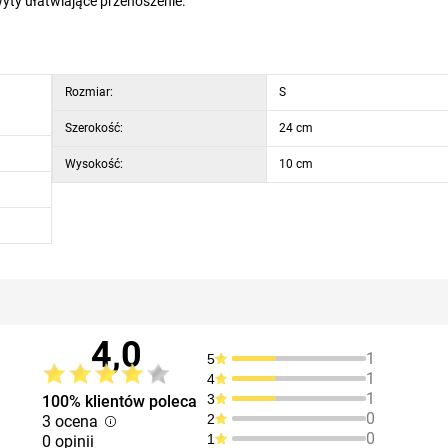
ty ułatwiające przenoszenie.
Rozmiar:
S
Szerokość:
24 cm
Wysokość:
10 cm
4,0
1
5
1
4
1
3
100% klientów poleca
0
2
3 ocena
0
1
0 opinii