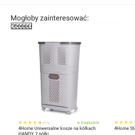
Mogłoby zainteresować:
Previous
-23%
ie
w magazynie
211x
x
4Home Uniwersalne kosze na kółkach
4Home Stoj
HANDY, 2 półki