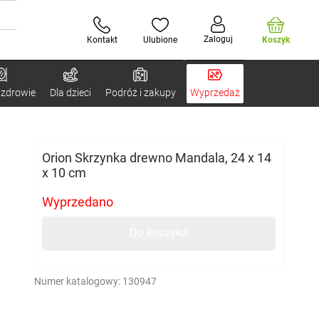
Zaloguj
Kontakt
Ulubione
Koszyk
 zdrowie
Dla dzieci
Podróż i zakupy
Wyprzedaż
Orion Skrzynka drewno Mandala, 24 x 14
x 10 cm
Wyprzedano
Do koszyka
Numer katalogowy:
130947