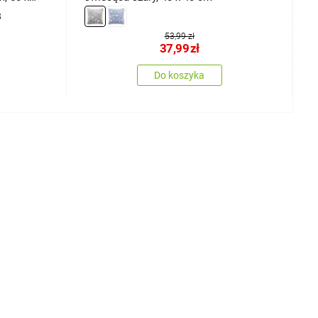
3
53,99 zł
37,99
zł
Do koszyka