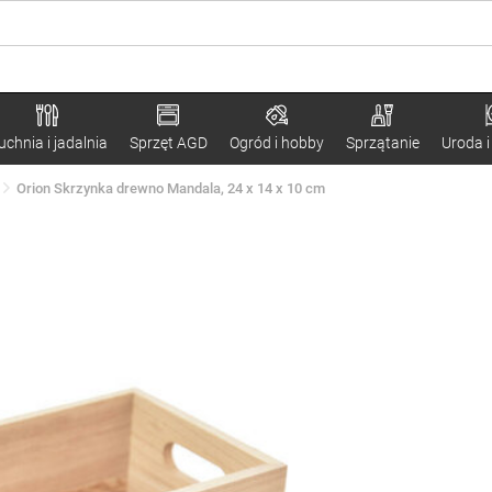
uchnia i jadalnia
Sprzęt AGD
Ogród i hobby
Sprzątanie
Uroda i
Orion Skrzynka drewno Mandala, 24 x 14 x 10 cm