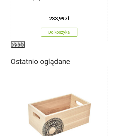
233,99
zł
Do koszyka
Next
Ostatnio oglądane