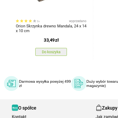
wyprzedano
3x
Orion Skrzynka drewno Mandala, 24 x 14
x 10 cm
33,49
zł
Do koszyka
Darmowa wysyłka powyżej 499
Duży wybór towaru
zł
magazynie)
O spółce
Zakupy
Kontakt
Jak zamów