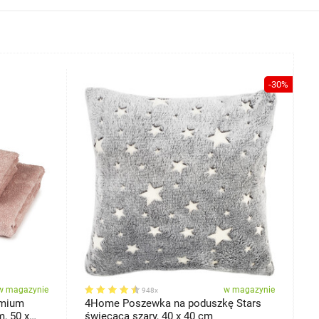
-30%
w magazynie
w magazynie
948x
emium
4Home Poszewka na poduszkę Stars
4
, 50 x
świecąca szary, 40 x 40 cm
ś