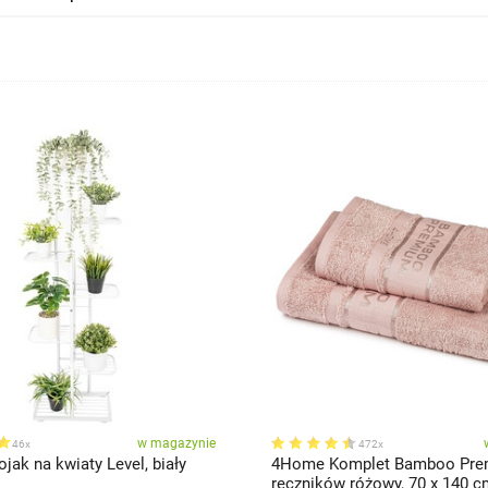
w magazynie
46x
472x
ak na kwiaty Level, biały
4Home Komplet Bamboo Pr
ręczników różowy, 70 x 140 cm