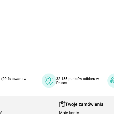
 (99 % towaru w
32 135 punktów odbioru w
Polsce
Twoje zamówienia
ić
Moje konto