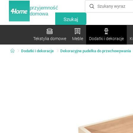
przyjemność
domowa
Tekstylia domowe
Meble
Dodatki i dekoracje
K
Dodatki i dekoracje
Dekoracyjne pudełka do przechowywania