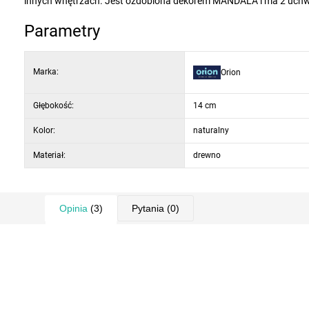
innych wnętrzach. Jest ozdobiona dekorem MANDALA i ma 2 uchwy
Parametry
Marka:
Orion
Głębokość:
14 cm
Kolor:
naturalny
Materiał:
drewno
Opinia
(3)
Pytania
(0)