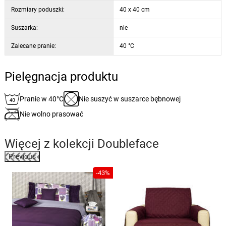
Rozmiary poduszki:
40 x 40 cm
Suszarka:
nie
Zalecane pranie:
40 °C
Pielęgnacja produktu
Pranie w 40°C
Nie suszyć w suszarce bębnowej
Nie wolno prasować
Więcej z kolekcji
Doubleface
Previous
%
-43%