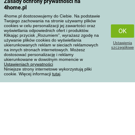
Zasady ochrony prywatności na
Moje zamówienia
4home.pl
Reklamacje
Odstąpienie od umowy
4home.pl dostosowujemy do Ciebie. Na podstawie
Twojego zachowania na stronie używamy plików
Zasady przetwarzania recenzji
cookies w celu personalizacji jej zawartości oraz
OK
wyświetlania odpowiednich ofert i produktów.
Klikając przycisk „Rozumiem”, wyrażasz zgodę na
Sposoby transportu
używanie plików cookies do wyświetlania
Ustawienia
ukierunkowanych reklam w sieciach reklamowych
szczegółowe
na innych stronach internetowych. Możesz
dostosować personalizację i reklamy
Metody płatności
ukierunkowane w dowolnym momencie w
Ustawieniach prywatności
Niniejsze strony internetowe wykorzystują pliki
cookie. Więcej informacji
tutaj
.
Niezawodny sklep
Ochrona danych osobowych
Wszelkie prawa zastrzeżone © 2004-2026 4home, a.s.