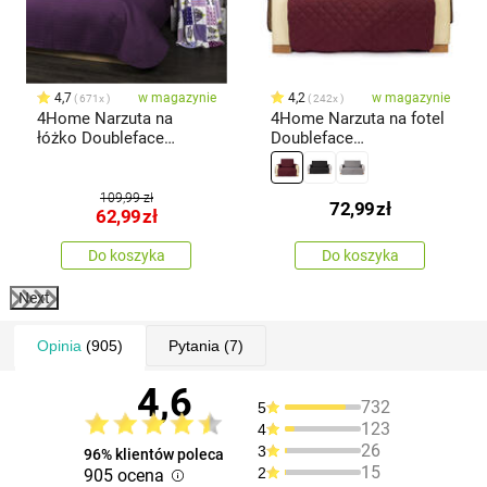
4,7
w magazynie
4,2
w magazynie
671x
242x
4Home Narzuta na
4Home Narzuta na fotel
łóżko Doubleface
Doubleface
fioletowy/jasnofioletowy,
bordo/beżowy, 60 x 220
220 x 240 cm, 2x 40 x 40
cm
cm
109,99 zł
72,99
zł
62,99
zł
Do koszyka
Do koszyka
Next
Opinia
(905)
Pytania
(7)
4,6
732
5
123
4
26
3
96% klientów poleca
15
2
905 ocena