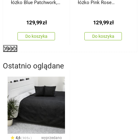
łóżko Blue Patchwork,
łóżko Pink Rose
220 x 240 cm
Patchwork, 220 x 240
cm
129,99
zł
129,99
zł
Do koszyka
Do koszyka
Next
Ostatnio oglądane
4,6
wyprzedano
905x