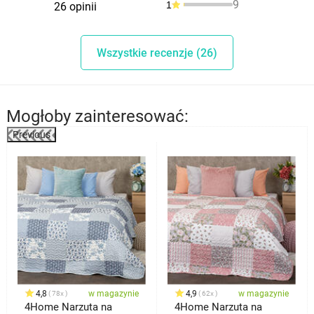
9
1
26 opinii
Wszystkie recenzje (26)
Mogłoby zainteresować:
Previous
4,8
w magazynie
4,9
w magazynie
78x
62x
4Home Narzuta na
4Home Narzuta na