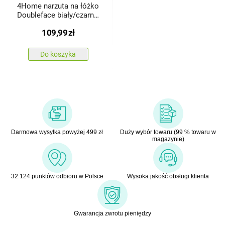
4Home narzuta na łóżko
Doubleface biały/czarny,
220 x 240 cm, 2 x 40 x
109,99
zł
40 cm
Do koszyka
Darmowa wysyłka powyżej 499 zł
Duży wybór towaru (99 % towaru w
magazynie)
32 124 punktów odbioru w Polsce
Wysoka jakość obsługi klienta
Gwarancja zwrotu pieniędzy