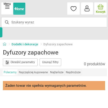
Menu
Koszyk
Dodatki i dekoracje
Dyfuzory zapachowe
Dyfuzory zapachowe
Określić parametry
Usunąć filtry
0 produktów
Polecamy
Najczęściej kupowane
Najtańsze
Najdroższe
Żaden towar nie spełnia wymaganych parametrów.