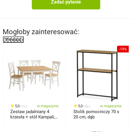
Zadać pytanie
Mogłoby zainteresować:
Previous
%
-19%
5,0
w magazynie
5,0
w magazynie
1x
2x
Zestaw jadalniany 4
Stolik pomocniczy 70 x
krzesła + stół Kampali,
20 cm, dąb
biały