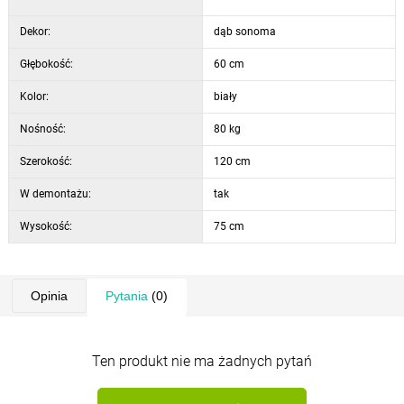
biurowych. Wymiary 120 x 60 x 75 cm zapewniają wystarczającą
ilość miejsca do pracy i przechowywania dokumentów.
Dekor:
dąb sonoma
Głębokość:
60 cm
Kolor:
biały
Nośność:
80 kg
Szerokość:
120 cm
W demontażu:
tak
Wysokość:
75 cm
Opinia
Pytania
(0)
Ten produkt nie ma żadnych pytań