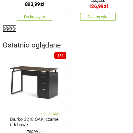
155,99 zł
893,99
zł
126,99
zł
Do koszyka
Do koszyka
Next
Ostatnio oglądane
-13%
u dostawcy
Biurko 3218 OAK, czarne
i dębowe
780,99 zł