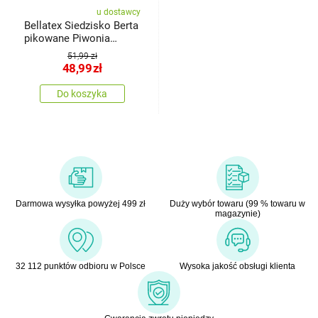
u dostawcy
Bellatex Siedzisko Berta
pikowane Piwonia
różowy, zielony, 40 x 40
51,99 zł
cm
48,99
zł
Do koszyka
Darmowa wysyłka powyżej 499 zł
Duży wybór towaru (99 % towaru w
magazynie)
32 112 punktów odbioru w Polsce
Wysoka jakość obsługi klienta