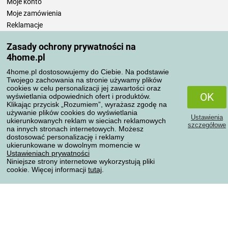
Moje konto
Moje zamówienia
Reklamacje
Odstąpienie od umowy
Zasady ochrony prywatności na
Zasady przetwarzania recenzji
4home.pl
4home.pl dostosowujemy do Ciebie. Na podstawie
Sposoby transportu
Twojego zachowania na stronie używamy plików
cookies w celu personalizacji jej zawartości oraz
OK
wyświetlania odpowiednich ofert i produktów.
Klikając przycisk „Rozumiem”, wyrażasz zgodę na
Metody płatności
używanie plików cookies do wyświetlania
Ustawienia
ukierunkowanych reklam w sieciach reklamowych
szczegółowe
na innych stronach internetowych. Możesz
dostosować personalizację i reklamy
ukierunkowane w dowolnym momencie w
Niezawodny sklep
Ustawieniach prywatności
Niniejsze strony internetowe wykorzystują pliki
cookie. Więcej informacji
tutaj
.
Ochrona danych osobowych