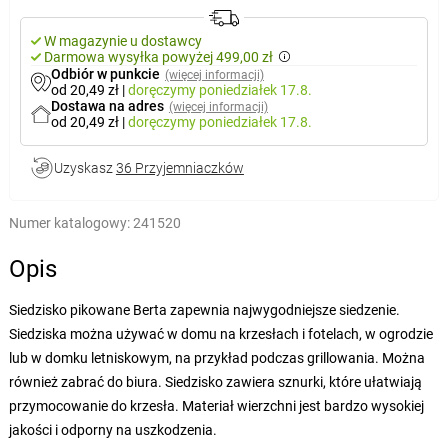
W magazynie u dostawcy
Darmowa wysyłka powyżej 499,00 zł
Odbiór w punkcie
(więcej informacji)
od 20,49 zł
|
doręczymy
poniedziałek 17.8.
Dostawa na adres
(więcej informacji)
od 20,49 zł
|
doręczymy
poniedziałek 17.8.
Uzyskasz
36 Przyjemniaczków
Numer katalogowy:
241520
Opis
Siedzisko pikowane Berta zapewnia najwygodniejsze siedzenie.
Siedziska można używać w domu na krzesłach i fotelach, w ogrodzie
lub w domku letniskowym, na przykład podczas grillowania. Można
również zabrać do biura. Siedzisko zawiera sznurki, które ułatwiają
przymocowanie do krzesła. Materiał wierzchni jest bardzo wysokiej
jakości i odporny na uszkodzenia.