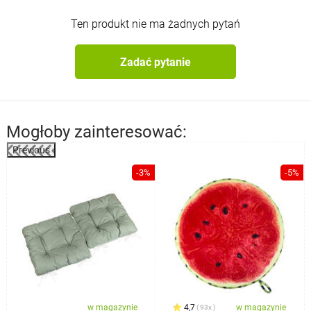
Ten produkt nie ma żadnych pytań
Zadać pytanie
Mogłoby zainteresować:
Previous
%
-3%
-5%
w magazynie
4,7
w magazynie
93x