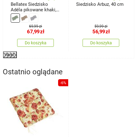
Bellatex Siedzisko
Siedzisko Arbuz, 40 cm
Adéla pikowane khaki,
40 x 40 cm, zestaw 2
szt.
69,99 zł
59,99 zł
67,99
zł
56,99
zł
Do koszyka
Do koszyka
Next
Ostatnio oglądane
-6%